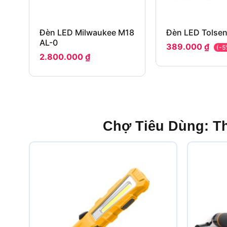
Đèn LED Milwaukee M18
Đèn LED Tolse
AL-0
389.000
₫
(-5
2.800.000
₫
Chợ Tiêu Dùng: T