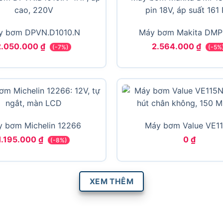
y bơm DPVN.D1010.N
Máy bơm Makita DMP
2.050.000
₫
2.564.000
₫
(-7%)
(-5%
 bơm Michelin 12266
Máy bơm Value VE1
1.195.000
₫
0
₫
(-8%)
XEM THÊM