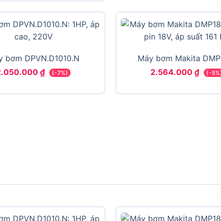
y bơm DPVN.D1010.N
Máy bơm Makita DMP
2.050.000
₫
2.564.000
₫
(-7%)
(-5%