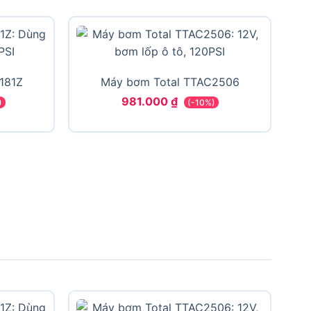
181Z
Máy bơm Total TTAC2506
981.000
₫
)
(-10%)