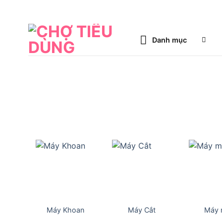
Bỏ
qua
nội
Danh mục
dung
Máy Khoan
Máy Cắt
Máy 