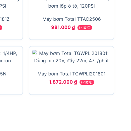
181Z
Máy bơm Total TTAC2506
981.000
₫
)
(-10%)
15N
Máy bơm Total TGWPLI201801
1.872.000
₫
(-10%)