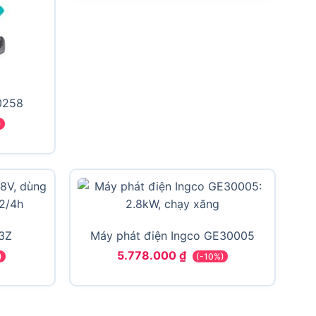
0258
)
3Z
Máy phát điện Ingco GE30005
5.778.000
₫
)
(-10%)