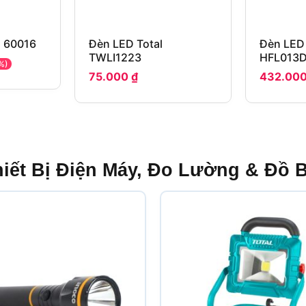
n 60016
Đèn LED Total
Đèn LED
TWLI1223
HFL013
%)
75.000
₫
432.00
hiết Bị Điện Máy, Đo Lường & Đồ 