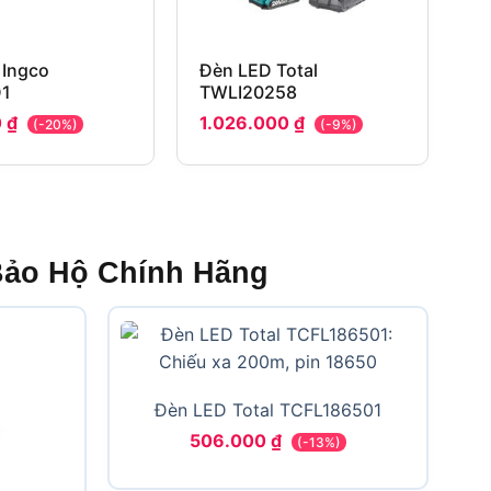
 Ingco
Đèn LED Total
D1
TWLI20258
0
₫
1.026.000
₫
(-20%)
(-9%)
Bảo Hộ Chính Hãng
Đèn LED Total TCFL186501
506.000
₫
(-13%)