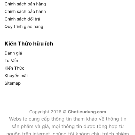
Chính sách bán hàng
Hệ thống khởi
Giật nổ (kéo tay)
Chính sách bảo hành
động
Chính sách đổi trả
Dung tích bình
3.1 lít
Quy trình giao hàng
xăng
Dung tích dầu
0.58 lít
Kiến Thức hữu ích
nhớt
Đánh giá
Thời gian hoạt
Khoảng 1.9 giờ/bình xăng
động liên tục
Tư Vấn
Kiến Thức
Bảng trên tóm tắt toàn bộ thông số động cơ
Khuyến mãi
GP160H theo từng hạng mục kỹ thuật, giúp bạn
Sitemap
đối chiếu nhanh với các dòng động cơ tương
đương trên thị trường.
Điểm đáng chú ý nhất ở GP160H là
thiết kế thân
Copyright 2026 ©
Chotieudung.com
máy nghiêng 25 độ
. Đây không phải thiết kế tùy
Website cung cấp thông tin tham khảo về thông tin
tiện mà là tính toán kỹ thuật có chủ đích: góc
sản phẩm và giá, mọi thông tin được tổng hợp từ
nghiêng này tối ưu hóa vị trí buồng bơm so với
nguồn trên internet, chúng tôi không chịu trách nhiệm