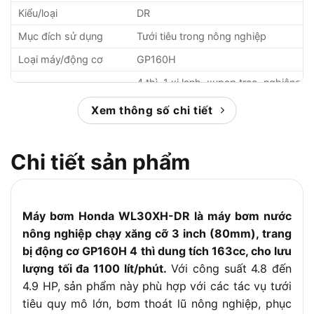
Kiểu/loại
DR
Mục đích sử dụng
Tưới tiêu trong nông nghiệp
Loại máy/động cơ
GP160H
4 thì, 1 xi lanh, xupap treo, nghiêng
Kiểu máy
25°
Xem thông số chi tiết
Lưu lượng tối đa
1.100 lít/phút
Dung tích xi lanh
163cc
Chi tiết sản phẩm
Đường kính x hành
68.0 x 45.0mm
trình piston
Tỉ số nén
8,5
Máy bơm Honda WL30XH-DR là máy bơm nước
Kiểu đánh lửa
Transito từ tính IC
nông nghiệp chạy xăng cỡ 3 inch (80mm), trang
Góc đánh lửa
25° BTDC
bị động cơ GP160H 4 thì dung tích 163cc, cho lưu
lượng tối đa 1100 lít/phút.
Với công suất 4.8 đến
BPR6ES, NGK / W20EPR-U,
Kiểu bugi
DENSO
4.9 HP, sản phẩm này phù hợp với các tác vụ tưới
tiêu quy mô lớn, bơm thoát lũ nông nghiệp, phục
Kiểu bôi trơn
Tát nhớt cưỡng bức