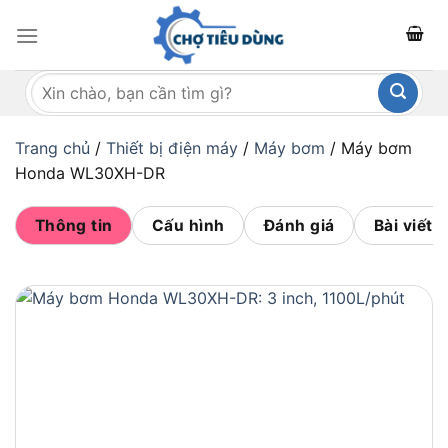
Bỏ
qua
nội
Tìm
dung
kiếm:
Trang chủ
/
Thiết bị điện máy
/
Máy bơm
/
Máy bơm
Honda WL30XH-DR
Thông tin
Cấu hình
Đánh giá
Bài viết