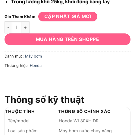
Trọng lượng khô 25kg, khởi động bằng tay
CẬP NHẬT GIÁ MỚI
Giá Tham Khảo:
Máy bơm Honda WL30XH-DR số lượng
MUA HÀNG TRÊN SHOPPE
Danh mục:
Máy bơm
Thương hiệu:
Honda
Thông số kỹ thuật
THUỘC TÍNH
THÔNG SỐ CHÍNH XÁC
Tên/model
Honda WL30XH DR
Loại sản phẩm
Máy bơm nước chạy xăng