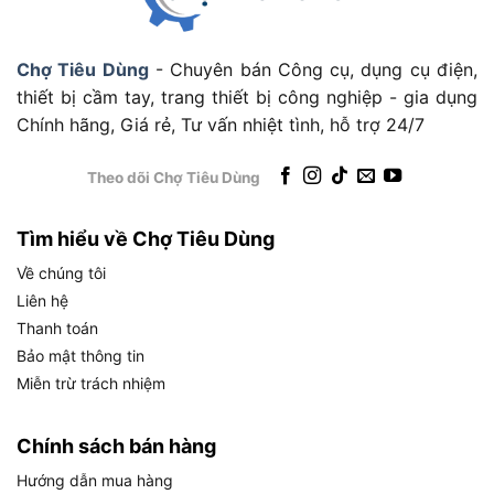
Động cơ GP160H là trái tim của WL30XH-DR,
được Honda thiết kế riêng cho dòng máy bơm
Chợ Tiêu Dùng
- Chuyên bán Công cụ, dụng cụ điện,
nông nghiệp với những đặc điểm kỹ thuật vượt
thiết bị cầm tay, trang thiết bị công nghiệp - gia dụng
trội so với động cơ đa dụng thông thường. Cụ thể,
Chính hãng, Giá rẻ, Tư vấn nhiệt tình, hỗ trợ 24/7
GP160H mang các thông số sau:
Theo dõi Chợ Tiêu Dùng
Thông số động cơ GP160H
Tìm hiểu về Chợ Tiêu Dùng
THÔNG SỐ
Về chúng tôi
GIÁ TRỊ
ĐỘNG CƠ
Liên hệ
4 thì, 1 xi-lanh, xupap treo (OHV),
Kiểu động cơ
Thanh toán
nghiêng 25 độ
Bảo mật thông tin
Dung tích xi-lanh
163 cc
Miễn trừ trách nhiệm
Công suất định
4.8 HP đến 4.9 HP (khoảng 3.6 kW
mức / tối đa
tại 3600 vòng/phút)
Chính sách bán hàng
Hệ thống đánh
Transito từ tính (IC)
Hướng dẫn mua hàng
lửa