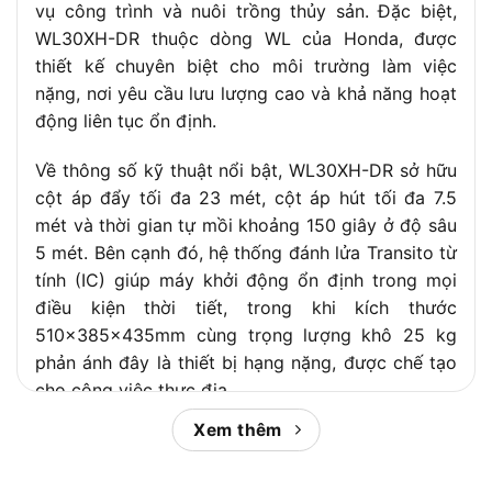
vụ công trình và nuôi trồng thủy sản. Đặc biệt,
Dung tích nhớt
0.58 lít
WL30XH-DR thuộc dòng WL của Honda, được
Dung tích bình nhiên
thiết kế chuyên biệt cho môi trường làm việc
3.1 lít
liệu
nặng, nơi yêu cầu lưu lượng cao và khả năng hoạt
Kiểu khởi động
Bằng tay
động liên tục ổn định.
Kích thước DxRxC
510 x 385 x 435mm
Về thông số kỹ thuật nổi bật, WL30XH-DR sở hữu
Thời gian hoạt động
cột áp đẩy tối đa 23 mét, cột áp hút tối đa 7.5
1.9 giờ
liên tục tại tải liên tục
mét và thời gian tự mồi khoảng 150 giây ở độ sâu
Trọng lượng khô
25kg
5 mét. Bên cạnh đó, hệ thống đánh lửa Transito từ
tính (IC) giúp máy khởi động ổn định trong mọi
SAE 10W-30 API cấp SE hoặc cao
Loại nhớt khuyến cáo
hơn
điều kiện thời tiết, trong khi kích thước
510x385x435mm cùng trọng lượng khô 25 kg
Đường kính ống hút
80mm / 3 inch
xả
phản ánh đây là thiết bị hạng nặng, được chế tạo
cho công việc thực địa.
Tổng cột áp
23m
Cột áp hút tối đa
7.5m
Xem thêm
Khi đánh giá ưu nhược điểm, Honda WL30XH-DR
Thời gian tự mồi
150 giây / 5m
ghi điểm nhờ lưu lượng lớn, khả năng tự mồi