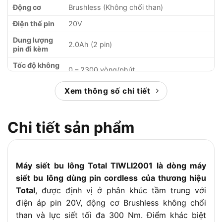
Động cơ
Brushless (Không chổi than)
Điện thế pin
20V
Dung lượng
2.0Ah (2 pin)
pin đi kèm
Tốc độ không
0 – 2300 vòng/phút
tải
Tốc độ đập
Xem thông số chi tiết
0 – 3550 lần/phút
Lực siết tối
300 Nm
đa
Chi tiết sản phẩm
Đầu khẩu
1/2 inch (12.7mm)
Điện thế sạc
220V – 240V / 50–60Hz
Tiện ích
Máy siết bu lông Total TIWLI2001 là dòng máy
Đèn LED trợ sáng, đèn báo dung lượng pin
siết bu lông dùng pin cordless của thương hiệu
Phụ kiện đi
2 pin 20V/2.0Ah, 1 sạc, 3 đầu khẩu (17mm,
Total
, được định vị ở phân khúc tầm trung với
kèm
19mm, 21mm), túi đựng
điện áp pin 20V, động cơ Brushless không chổi
Bảo hành
6 tháng
than và lực siết tối đa 300 Nm. Điểm khác biệt