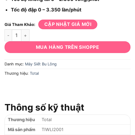
Tốc độ đập 0 – 3.350 lần/phút
CẬP NHẬT GIÁ MỚI
Giá Tham Khảo:
Máy siết bu lông Total TIWLI2001 số lượng
MUA HÀNG TRÊN SHOPPE
Danh mục:
Máy Siết Bu Lông
Thương hiệu:
Total
Thông số kỹ thuật
Thương hiệu
Total
Mã sản phẩm
TIWLI2001