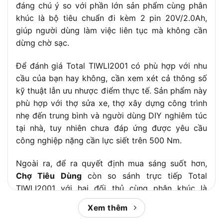
đáng chú ý so với phần lớn sản phẩm cùng phân
khúc là bộ tiêu chuẩn đi kèm 2 pin 20V/2.0Ah,
giúp người dùng làm việc liên tục mà không cần
dừng chờ sạc.
Để đánh giá Total TIWLI2001 có phù hợp với nhu
cầu của bạn hay không, cần xem xét cả thông số
kỹ thuật lẫn ưu nhược điểm thực tế. Sản phẩm này
phù hợp với thợ sửa xe, thợ xây dựng công trình
nhẹ đến trung bình và người dùng DIY nghiêm túc
tại nhà, tuy nhiên chưa đáp ứng được yêu cầu
công nghiệp nặng cần lực siết trên 500 Nm.
Ngoài ra, để ra quyết định mua sáng suốt hơn,
Chợ Tiêu Dùng
còn so sánh trực tiếp Total
TIWLI2001 với hai đối thủ cùng phân khúc là
Makita DTW302Z và Dekton M21-IW380N. Những
Xem thêm
phân tích này giúp bạn thấy rõ điểm mạnh, điểm