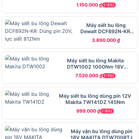
Điện thế pin
20V
1.150.000
₫
(-4%)
Dung lượng
2.0Ah (2 pin)
pin đi kèm
Máy siết bu lông
Tốc độ
Dewalt DCF892N-KR:
0 – 2300 vòng/phút
không tải
Dùng pin 20V, lực siết
3.890.000
₫
812Nm
Tốc độ đập
0 – 3550 lần/phút
Lực siết tối
300 Nm
Máy siết bu lông Makita
đa
DTW1002 1000Nm 18V
Đầu khẩu
1/2 inch (12.7mm)
1800rpm
7.520.000
₫
(-1%)
Điện thế sạc
220V – 240V / 50–60Hz
Đèn LED trợ sáng, đèn báo dung lượng
Máy siết bu lông dùng pin 12V
Tiện ích
pin
Makita TW141DZ 145Nm
Phụ kiện đi
2 pin 20V/2.0Ah, 1 sạc, 3 đầu khẩu
999.000
₫
(-9%)
kèm
(17mm, 19mm, 21mm), túi đựng
Bảo hành
6 tháng
Máy vặn bu lông dùng pin
18V MAKITA DTW700RTJ
Động cơ Brushless 20V và lực siết 300Nm có