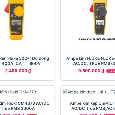
kìm Fluke 302+: Đo dòng
Ampe kìm FLUKE FLUKE
 400A, CAT III 600V
AC/DC, TRUE RMS 
2.499.000
₫
9.500.000
₫
(-4%
kìm Hioki CM4373 AC/DC
Ampe kìm kẹp Uni-t U
True RMS 2000A
AC/DC True RMS,AC 