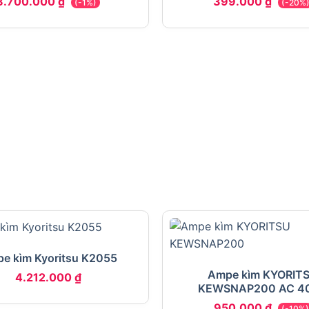
8.700.000
₫
399.000
₫
(-1%)
(-20%
e kìm Kyoritsu K2055
Ampe kìm KYORIT
4.212.000
₫
KEWSNAP200 AC 4
950.000
₫
(-10%)