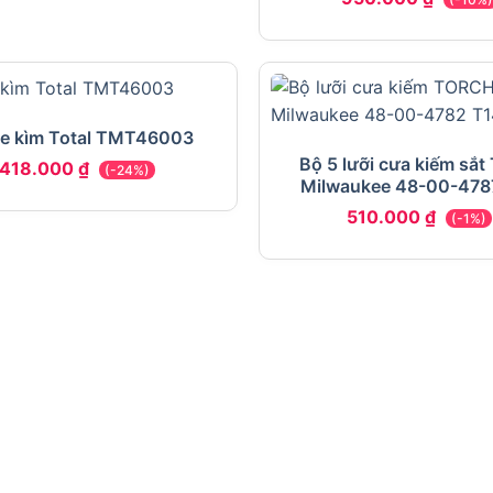
e kìm Total TMT46003
Bộ 5 lưỡi cưa kiếm sắt
418.000
₫
(-24%)
Milwaukee 48-00-478
228.6mm
510.000
₫
(-1%)