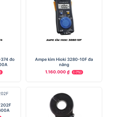
-374 đo
Ampe kìm Hioki 3280-10F đa
600A
năng
1.160.000
₫
)
(-7%)
T202F
600A