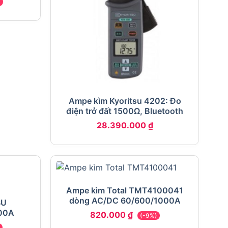
)
Ampe kìm Kyoritsu 4202: Đo
điện trở đất 1500Ω, Bluetooth
28.390.000
₫
Ampe kìm Total TMT4100041
dòng AC/DC 60/600/1000A
SU
00A
820.000
₫
(-9%)