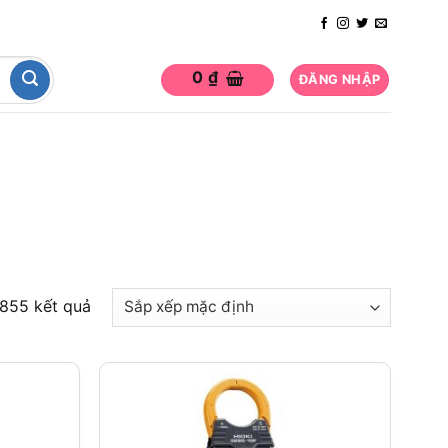
0
₫
ĐĂNG NHẬP
 855 kết quả