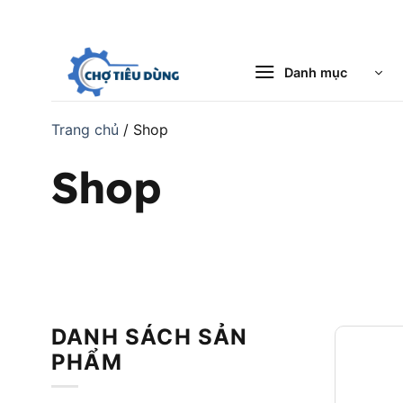
Bỏ
qua
nội
Danh mục
dung
Trang chủ
/
Shop
Shop
DANH SÁCH SẢN
PHẨM