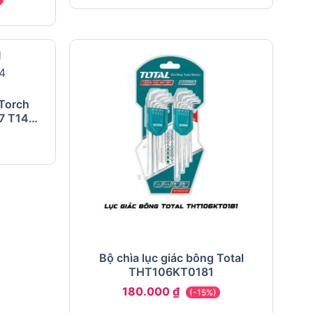
 Torch
7 T14
Bộ chìa lục giác bông Total
THT106KT0181
180.000
₫
(-15%)