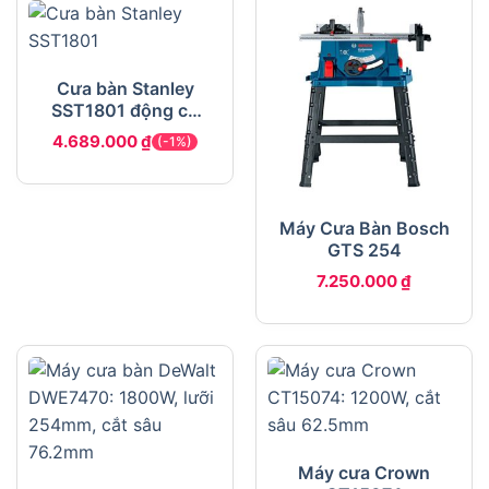
Cưa bàn Stanley
SST1801 động cơ
1800W lưỡi 254mm
4.689.000
₫
(-1%)
Máy Cưa Bàn Bosch
GTS 254
7.250.000
₫
Máy cưa Crown