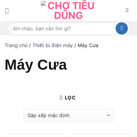
Bỏ
qua
nội
Tìm
dung
kiếm:
Trang chủ
/
Thiết bị điện máy
/
Máy Cưa
Máy Cưa
LỌC