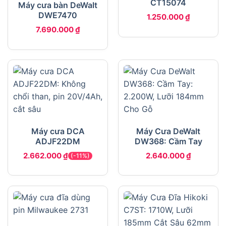
CT15074
Máy cưa bàn DeWalt
DWE7470
1.250.000
₫
7.690.000
₫
Máy cưa DCA
Máy Cưa DeWalt
ADJF22DM
DW368: Cầm Tay
2.662.000
₫
2.640.000
₫
(-11%)