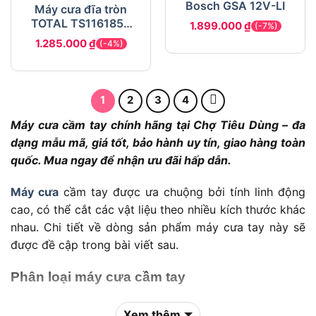
Bosch GSA 12V-LI
Máy cưa đĩa tròn
TOTAL TS1161856
1.899.000
₫
(-7%)
1600W lưỡi 185mm
1.285.000
₫
(-4%)
1
2
3
4
Máy cưa cầm tay chính hãng tại Chợ Tiêu Dùng – đa
dạng mẫu mã, giá tốt, bảo hành uy tín, giao hàng toàn
quốc. Mua ngay để nhận ưu đãi hấp dẫn.
Máy cưa
cầm tay được ưa chuộng bởi tính linh động
cao, có thể cắt các vật liệu theo nhiều kích thước khác
nhau. Chi tiết về dòng sản phẩm máy cưa tay này sẽ
được đề cập trong bài viết sau.
Phân loại máy cưa cầm tay
Máy cưa
cầm tay là công cụ không thể thiếu trong
Xem thêm