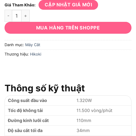
CẬP NHẬT GIÁ MỚI
Giá Tham Khảo:
Máy cắt Hikoki CM4SB2 số lượng
MUA HÀNG TRÊN SHOPPE
Danh mục:
Máy Cắt
Thương hiệu:
Hikoki
Thông số kỹ thuật
Công suất đầu vào
1.320W
Tốc độ không tải
11.500 vòng/phút
Đường kính lưỡi cắt
110mm
Độ sâu cắt tối đa
34mm