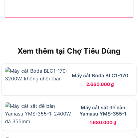
Thông số kỹ thuật Hikoki CM4SB2 có những chỉ số nào quan trọng?
THÔNG
GIÁ TRỊ
Ý NGHĨA THỰC TẾ
SỐ
Công
Đủ mạnh để cắt gỗ, nhựa và kim
suất đầu
1.320W
loại mỏng liên tục mà không bị
vào
quá tải
Xem thêm tại Chợ Tiêu Dùng
Tốc độ
11.500
Tốc độ cao giúp lưỡi cắt sắc
không
vòng/phút
bén, vết cắt phẳng, ít bavia
tải
Máy cắt Boda BLC1-170
Đường
Kích thước phổ biến cho máy
kính lưỡi
110mm
cắt cầm tay mini, dễ tìm lưỡi thay
2.660.000
₫
cắt
thế
Độ sâu
Xử lý được ván gỗ dày đến
cắt tối
34mm
Máy cắt sắt đế bàn
34mm khi cắt vuông góc
đa
Yamasu YMS-355-1
Độ sâu
1.680.000
₫
Giới hạn hiệu quả mỗi lần đi dao
cắt mỗi
20mm
để bảo vệ động cơ và lưỡi
lần