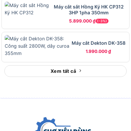
trong thời gian dài.
Máy cắt sắt Hồng Ký HK CP312
3HP 1pha 350mm
Công suất 1320W và lưỡi 110mm của Hikoki
5.899.000
₫
(-3%)
CM4SB2 có đủ mạnh để cắt các vật liệu thông
thường không?
Có, công suất 1.320W kết hợp tốc độ 11.500
Máy cắt Dekton DK-358
vòng/phút trên máy Hikoki CM4SB2 đủ mạnh để
1.990.000
₫
cắt gỗ, nhựa PVC, ống nhôm mỏng và vật liệu
composite trong điều kiện sử dụng thông thường.
Cụ thể hơn, hãy xem xét từng khía cạnh để hiểu rõ
Xem tất cả
giới hạn và ưu thế của máy.