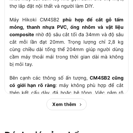
thợ lắp đặt nội thất và người làm DIY.
Máy Hikoki CM4SB2
phù hợp để cắt gỗ tấm
mỏng, thanh nhựa PVC, ống nhôm và vật liệu
composite
nhờ độ sâu cắt tối đa 34mm và độ sâu
cắt mỗi lần đạt 20mm. Trọng lượng chỉ 2,8 kg
cùng chiều dài tổng thể 204mm giúp người dùng
cầm máy thoải mái trong thời gian dài mà không
bị mỏi tay.
Bên cạnh các thông số ấn tượng,
CM4SB2 cũng
có giới hạn rõ ràng
: máy không phù hợp để cắt
thép kết cấu dày, đá hoặc bê tông. Việc nắm rõ
phạm vi ứng dụng và chu kỳ bảo dưỡng chổi than
Xem thêm
sẽ giúp người dùng khai thác tối đa tuổi thọ máy
trong điều kiện thực tế. Trong phần tiếp theo,
Chợ
Tiêu Dùng
sẽ giúp bạn hiểu rõ chiếc máy cắt này
gồm các thông số, công suất.