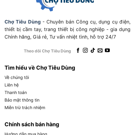
Chợ Tiêu Dùng
- Chuyên bán Công cụ, dụng cụ điện,
thiết bị cầm tay, trang thiết bị công nghiệp - gia dụng
Chính hãng, Giá rẻ, Tư vấn nhiệt tình, hỗ trợ 24/7
Công suất 1320W và lưỡi 110mm của Hikoki CM4SB2 có đủ mạnh
để cắt các vật liệu thông thường không?
Theo dõi Chợ Tiêu Dùng
Về khả năng thực tế với vật liệu phổ biến:
Với gỗ xẻ và ván công nghiệp, máy xử lý tốt độ
Tìm hiểu về Chợ Tiêu Dùng
dày đến 30mm trong mỗi lần cắt. Đối với ống
Về chúng tôi
nhựa PVC và tấm nhựa kỹ thuật, lưỡi 110mm quay
Liên hệ
ở 11.500 vòng/phút tạo ra lực cắt sắc bén, hạn chế
Thanh toán
tối đa hiện tượng chảy nhựa hay bavia xấu. Ống
Bảo mật thông tin
nhôm mỏng với thành dày dưới 2mm cũng nằm
Miễn trừ trách nhiệm
trong phạm vi xử lý của máy khi sử dụng đúng
loại lưỡi cắt kim loại.
Chính sách bán hàng
Về giới hạn cần lưu ý:
Hướng dẫn mua hàng