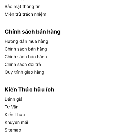
Bảo mật thông tin
cầu người dùng chủ động trượt công tắc về phía
Miễn trừ trách nhiệm
trước để khởi động máy và đẩy ngược lại để tắt,
thay vì bóp hay nhấn như các kiểu công tắc
truyền thống.
Cơ chế này loại bỏ khả năng máy
Chính sách bán hàng
tự khởi động khi lỡ tay chạm vào, đặc biệt quan
Hướng dẫn mua hàng
trọng trong môi trường xưởng có nhiều người làm
Chính sách bán hàng
việc cùng lúc.
Chính sách bảo hành
Chính sách đổi trả
Quy trình giao hàng
Công Tắc Trượt Của Máy Mài Makita GA5030R Hoạt Động Như Thế
Kiến Thức hữu ích
Nào?
Đánh giá
Cụ thể hơn về cơ chế và lợi ích thực tế của công
Tư Vấn
tắc trượt trên GA5030R:
Kiến Thức
Khuyến mãi
Vị trí bố trí:
Công tắc trượt nằm dọc theo thân
Sitemap
máy phía trên, nơi ngón cái tự nhiên đặt vào khi