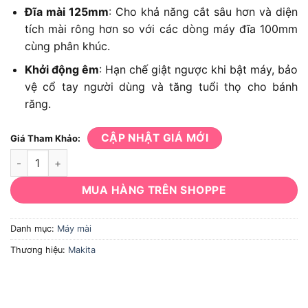
Đĩa mài 125mm
: Cho khả năng cắt sâu hơn và diện
tích mài rông hơn so với các dòng máy đĩa 100mm
cùng phân khúc.
Khởi động êm
: Hạn chế giật ngược khi bật máy, bảo
vệ cổ tay người dùng và tăng tuổi thọ cho bánh
răng.
CẬP NHẬT GIÁ MỚI
Giá Tham Khảo:
Máy mài Makita GA5030R số lượng
MUA HÀNG TRÊN SHOPPE
Danh mục:
Máy mài
Thương hiệu:
Makita