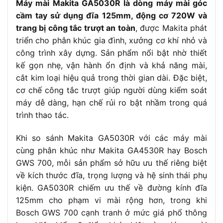
Máy mài Makita GA5030R là dòng máy mài góc
cầm tay sử dụng đĩa 125mm, động cơ 720W và
trang bị công tắc trượt an toàn
, được Makita phát
triển cho phân khúc gia đình, xưởng cơ khí nhỏ và
công trình xây dựng. Sản phẩm nổi bật nhờ thiết
kế gọn nhẹ, vận hành ổn định và khả năng mài,
cắt kim loại hiệu quả trong thời gian dài. Đặc biệt,
cơ chế công tắc trượt giúp người dùng kiểm soát
máy dễ dàng, hạn chế rủi ro bật nhầm trong quá
trình thao tác.
Khi so sánh Makita GA5030R với các máy mài
cùng phân khúc như Makita GA4530R hay Bosch
GWS 700, mỗi sản phẩm sở hữu ưu thế riêng biệt
về kích thước đĩa, trọng lượng và hệ sinh thái phụ
kiện. GA5030R chiếm ưu thế về đường kính đĩa
125mm cho phạm vi mài rộng hơn, trong khi
Bosch GWS 700 cạnh tranh ở mức giá phổ thông