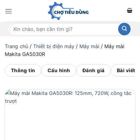
Bỏ
qua
nội
Tìm
dung
kiếm:
Trang chủ
/
Thiết bị điện máy
/
Máy mài
/
Máy mài
Makita GA5030R
Thông tin
Cấu hình
Đánh giá
Bài viết