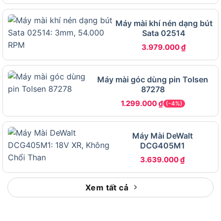
quyết định mua hàng:
Máy mài khí nén dạng bút
Sata 02514
THÔNG SỐ KỸ
GIÁ TRỊ
THUẬT
3.979.000
₫
Model
GA5030R
Đường kính đĩa mài
125mm
Máy mài góc dùng pin Tolsen
Công suất động cơ
720W
87278
1.299.000
₫
(-4%)
Tốc độ không tải
11.000 vòng/phút
Điện áp / Tần số
220V / 50Hz
Máy Mài DeWalt
Trọng lượng
1,8kg
DCG405M1
Kích thước (D x R x
287 x 119 x 104mm
3.639.000
₫
C)
Kiểu công tắc
Công tắc trượt (Slide Switch)
Xem tất cả
Ren trục chính
M14
Tấm chắn bảo vệ, cờ lê, tay cầm
Phụ kiện đi kèm
phụ