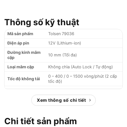
Thông số kỹ thuật
Mã sản phẩm
Tolsen 79036
Điện áp pin
12V (Lithium-ion)
Đường kính mâm
10 mm (Tối đa)
cặp
Loại mâm cặp
Không chìa (Auto Lock / Tự động)
0 – 400 / 0 – 1500 vòng/phút (2 cấp
Tốc độ không tải
tốc độ)
Lực xoắn tối đa
28 Nm
Cấp độ trượt
Xem thông số chi tiết
18 + 1 (Khoan)
Chi tiết sản phẩm