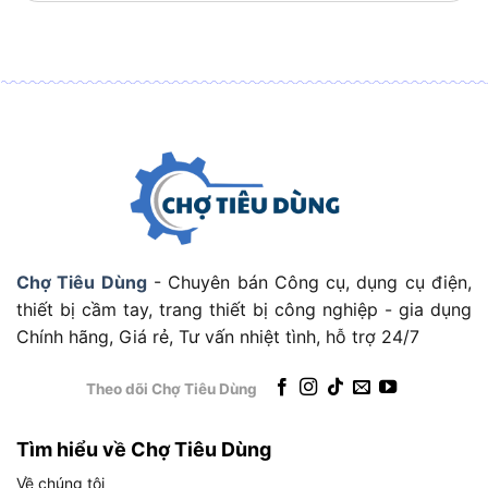
Cụ thể, bảng thông số nguồn điện và hiệu suất
của Tolsen 79036 được trình bày như sau. Bảng
này tổng hợp các chỉ số điện áp, pin, tốc độ và
mô-men xoắn để người dùng so sánh nhanh với
nhu cầu thực tế:
THÔNG SỐ
GIÁ TRỊ
Điện áp pin
12V
Loại pin
Li-ion
Chợ Tiêu Dùng
- Chuyên bán Công cụ, dụng cụ điện,
Dung lượng pin
1.5 Ah
thiết bị cầm tay, trang thiết bị công nghiệp - gia dụng
Tốc độ không tải cấp 1
0 – 350 rpm
Chính hãng, Giá rẻ, Tư vấn nhiệt tình, hỗ trợ 24/7
Tốc độ không tải cấp 2
0 – 1300 rpm
Mô-men xoắn tối đa
18 Nm
Theo dõi Chợ Tiêu Dùng
Số cấp ly hợp
16+1 cấp
Tìm hiểu về Chợ Tiêu Dùng
Đáng chú ý, cấu hình 16+1 cấp ly hợp (16 cấp vặn
Về chúng tôi