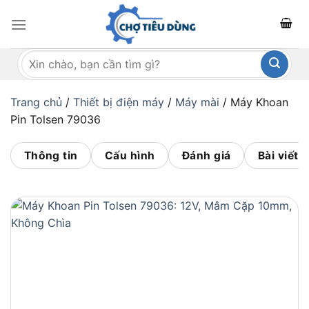
Bỏ
qua
nội
Tìm
dung
kiếm:
Trang chủ
/
Thiết bị điện máy
/
Máy mài
/
Máy Khoan
Pin Tolsen 79036
Thông tin
Cấu hình
Đánh giá
Bài viết