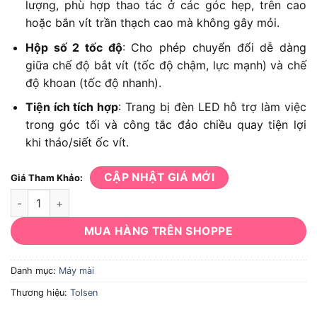
lượng, phù hợp thao tác ở các góc hẹp, trên cao
hoặc bắn vít trần thạch cao mà không gây mỏi.
Hộp số 2 tốc độ
: Cho phép chuyển đổi dễ dàng
giữa chế độ bắt vít (tốc độ chậm, lực mạnh) và chế
độ khoan (tốc độ nhanh).
Tiện ích tích hợp
: Trang bị đèn LED hỗ trợ làm việc
trong góc tối và công tắc đảo chiều quay tiện lợi
khi tháo/siết ốc vít.
CẬP NHẬT GIÁ MỚI
Giá Tham Khảo:
Máy Khoan Pin Tolsen 79036 số lượng
MUA HÀNG TRÊN SHOPPE
Danh mục:
Máy mài
Thương hiệu:
Tolsen