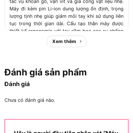
tác vụ khoan gỗ, vặn vít và gia công vật liệu nhẹ.
Máy đi kèm pin Li-ion dung lượng ổn định, trọng
lượng tịnh nhẹ giúp giảm mỏi tay khi sử dụng liên
tục trong thời gian dài. Cấu tạo thân máy được
thiết kế ergonomic với tay cầm bọc cao su chống
trượt, phù hợp cả người dùng chuyên nghiệp lẫn
Xem thêm
người mới bắt đầu.
Khi đặt Tolsen 79036 vào bức tranh cạnh tranh
của phân khúc máy khoan pin 12V, sản phẩm này
Đánh giá sản phẩm
cạnh tranh trực tiếp với các tên tuổi như Ingco,
Bosch và Makita. Bài viết dưới đây
Chợ Tiêu Dùng
Đánh giá
sẽ phân tích toàn diện từ định nghĩa, thông số kỹ
thuật, tính năng nổi bật, đánh giá ưu nhược điểm
Chưa có đánh giá nào.
đến so sánh đối chiếu, giúp bạn đưa ra quyết định
mua hàng chính xác nhất.
Nội dung chính: