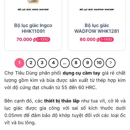
Bộ lục giác Ingco
Bộ lục giác
HHK11091
WADFOW WHK1281
70.000
₫
60.000
₫
(-13%)
(-14%)
1
2
3
4
…
8
9
10
Chợ Tiêu Dùng phân phối
dụng cụ cầm tay
giá rẻ chất
lượng gồm kìm và búa được sản xuất từ thép hợp kim
với độ cứng đạt chuẩn từ 55 đến 60 HRC.
Bên cạnh đó, các
thiết bị tháo lắp
như tua vít, cờ lê và
lục giác được gia công với sai số kích thước dưới
0.05mm để đảm bảo độ khớp tuyệt đối với các loại ốc
vít và bu lông.