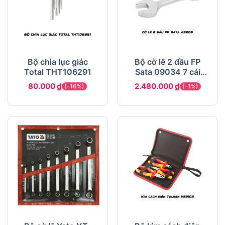
Bộ chìa lục giác
Bộ cờ lê 2 đầu FP
Total THT106291
Sata 09034 7 cái
10, 12-13-14-15-17-
80.000
₫
2.480.000
₫
(-16%)
(-1%)
19mm