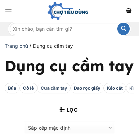
Bỏ
qua
nội
Tìm
dung
kiếm:
Trang chủ
/
Dụng cụ cầm tay
Dụng cụ cầm tay
Búa
Cờ lê
Cưa cầm tay
Dao rọc giấy
Kéo cắt
Kìm
LỌC