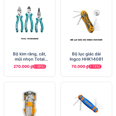
Bộ kìm răng, cắt,
Bộ lục giác dài
mũi nhọn Total
Ingco HHK14081
THT2K0301S
270.000
₫
70.000
₫
(-29%)
(-13%)