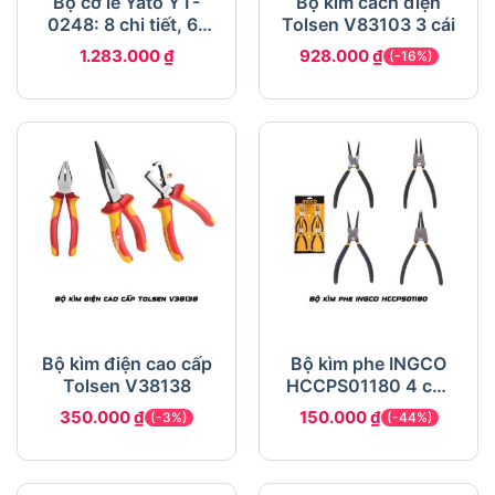
Bộ cờ lê Yato YT-
Bộ kìm cách điện
0248: 8 chi tiết, 6-
Tolsen V83103 3 cái
22mm, thép Cr-V
1.283.000
₫
928.000
₫
(-16%)
Bộ kìm điện cao cấp
Bộ kìm phe INGCO
Tolsen V38138
HCCPS01180 4 cây
180mm
350.000
₫
150.000
₫
(-3%)
(-44%)