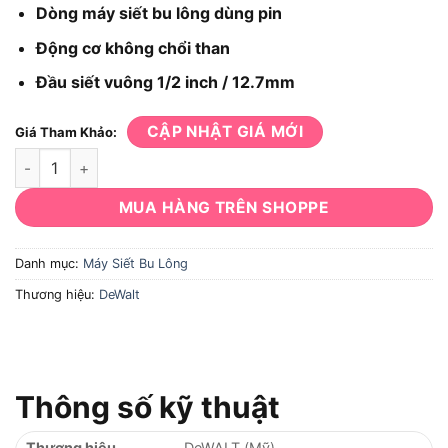
Dòng máy siết bu lông dùng pin
Động cơ không chổi than
Đầu siết vuông 1/2 inch / 12.7mm
CẬP NHẬT GIÁ MỚI
Giá Tham Khảo:
Máy siết bu lông Dewalt DCF891N-B1 số lượng
MUA HÀNG TRÊN SHOPPE
Danh mục:
Máy Siết Bu Lông
Thương hiệu:
DeWalt
Thông số kỹ thuật
Thương hiệu
DeWALT (Mỹ)