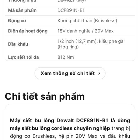
Mã sản phẩm
DCF891N-B1
Động cơ
Không chổi than (Brushless)
Điện áp hoạt động
18V danh nghĩa / 20V Max
1/2 inch (12,7 mm), kiểu phe gài
Đầu khẩu
(Hog ring)
Lực siết tối đa
812 Nm
Lực mở tối đa
1.084 Nm
Xem thông số chi tiết
Tốc độ không tải
0 đến 2.000 vòng/phút
Tốc độ búa đập
0 đến 3.250 lần/phút
Chi tiết sản phẩm
Hộp số
4 cấp độ tùy chỉnh
Chiều dài thân máy
175 mm
Trọng lượng (thân
Máy siết bu lông Dewalt DCF891N-B1 là dòng
1,67 kg
máy)
máy siết bu lông cordless chuyên nghiệp
trang bị
Tính năng bổ sung
Đèn LED chiếu sáng tích hợp
động cơ Brushless, hệ pin 20V Max và đầu khẩu