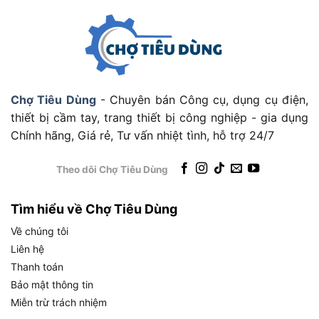
Tốc độ búa đập
0 đến 3.250 lần/phút
Hộp số
4 cấp độ tùy chỉnh
Chiều dài thân máy
175 mm
Trọng lượng (thân
Chợ Tiêu Dùng
- Chuyên bán Công cụ, dụng cụ điện,
1,67 kg
máy)
thiết bị cầm tay, trang thiết bị công nghiệp - gia dụng
Tính năng bổ sung
Đèn LED chiếu sáng tích hợp
Chính hãng, Giá rẻ, Tư vấn nhiệt tình, hỗ trợ 24/7
Chỉ thân máy, không kèm pin và
Phụ kiện đi kèm
sạc
Theo dõi Chợ Tiêu Dùng
Hai thông số được nhắc đến ngay trên tiêu đề,
Tìm hiểu về Chợ Tiêu Dùng
bao gồm hệ pin 20V Max và lực mở 1.084 Nm,
Về chúng tôi
đều có ý nghĩa thực tế quan trọng cần giải thích
Liên hệ
kỹ hơn. Dưới đây là phân tích chuyên sâu về từng
Thanh toán
thông số này.
Bảo mật thông tin
Hệ pin 20V Max Dewalt trên DCF891N-B1 hoạt
Miễn trừ trách nhiệm