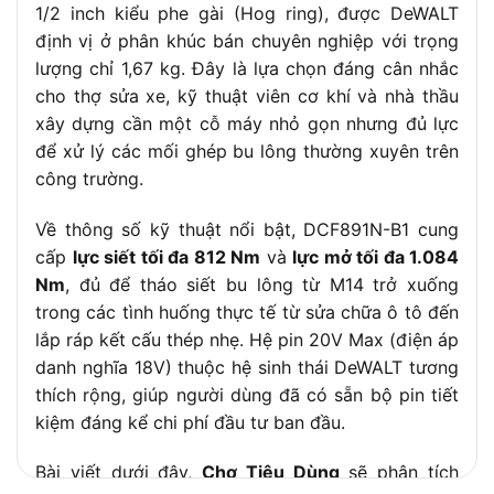
1/2 inch kiểu phe gài (Hog ring), được DeWALT
Phụ kiện đi kèm
Chỉ thân máy, không kèm pin và sạc
định vị ở phân khúc bán chuyên nghiệp với trọng
lượng chỉ 1,67 kg. Đây là lựa chọn đáng cân nhắc
cho thợ sửa xe, kỹ thuật viên cơ khí và nhà thầu
xây dựng cần một cỗ máy nhỏ gọn nhưng đủ lực
để xử lý các mối ghép bu lông thường xuyên trên
công trường.
Về thông số kỹ thuật nổi bật, DCF891N-B1 cung
cấp
lực siết tối đa 812 Nm
và
lực mở tối đa 1.084
Nm
, đủ để tháo siết bu lông từ M14 trở xuống
trong các tình huống thực tế từ sửa chữa ô tô đến
lắp ráp kết cấu thép nhẹ. Hệ pin 20V Max (điện áp
danh nghĩa 18V) thuộc hệ sinh thái DeWALT tương
thích rộng, giúp người dùng đã có sẵn bộ pin tiết
kiệm đáng kể chi phí đầu tư ban đầu.
Bài viết dưới đây,
Chợ Tiêu Dùng
sẽ phân tích