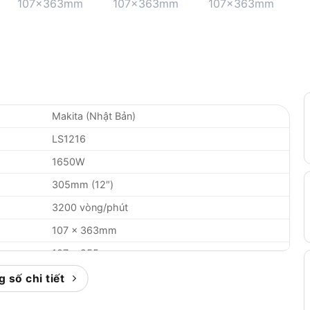
Makita (Nhật Bản)
LS1216
1650W
305mm (12″)
3200 vòng/phút
107 x 363mm
107 x 255mm
52° Trái / 60° Phải
 số chi tiết
45° Trái / 45° Phải