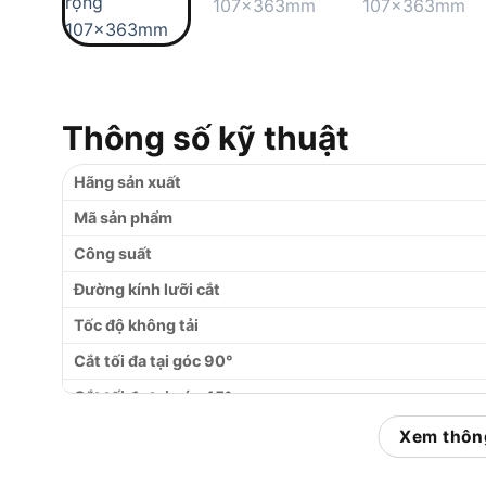
Thông số kỹ thuật
Hãng sản xuất
Mã sản phẩm
Công suất
Đường kính lưỡi cắt
Tốc độ không tải
Cắt tối đa tại góc 90°
Cắt tối đa tại góc 45°
Góc Miter (xoay bàn)
Xem thông
Góc Bevel (nghiêng đầu)