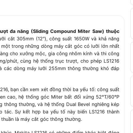
721 x 640 x 806mm
26.6kg
2.5m
rượt đa năng (Sliding Compound Miter Saw) thuộc
lưỡi cắt 305mm (12″), công suất 1650W và khả năng
 một trong những dòng máy cắt góc có lưỡi lớn nhất
 ràng cho xưởng mộc, gia công nhôm kính và thi công
ng/phút, cùng hệ thống trục trượt, cho phép LS1216
 mà các dòng máy lưỡi 255mm thông thường khó đáp
216, bạn cần xem xét đồng thời ba yếu tố: công suất
n cao, hệ thống góc Miter bất đối xứng 52°T/60°P
g thông thường, và hệ thống Dual Bevel nghiêng kép
ao tác. Sự kết hợp ba yếu tố này biến LS1216 thành
 thuần là máy cắt góc thông thường.
 khúc, Makita LS1216 có những điểm khác biệt đáng