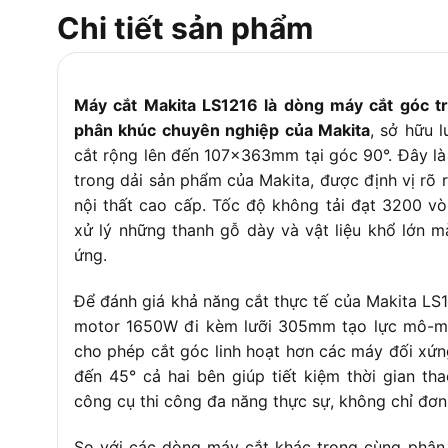
Kích thước (D x R x C)
Chi tiết sản phẩm
Trọng lượng tịnh
Chiều dài dây dẫn
Máy cắt Makita LS1216 là dòng máy cắt góc t
phân khúc chuyên nghiệp của Makita
, sở hữu 
cắt rộng lên đến 107x363mm tại góc 90°. Đây là
trong dải sản phẩm của Makita, được định vị rõ
nội thất cao cấp. Tốc độ không tải đạt 3200 vò
xử lý những thanh gỗ dày và vật liệu khổ lớn
ứng.
Để đánh giá khả năng cắt thực tế của Makita LS1
motor 1650W đi kèm lưỡi 305mm tạo lực mô-me
cho phép cắt góc linh hoạt hơn các máy đối xứn
đến 45° cả hai bên giúp tiết kiệm thời gian th
công cụ thi công đa năng thực sự, không chỉ đơn
So với các dòng máy cắt khác trong cùng phân