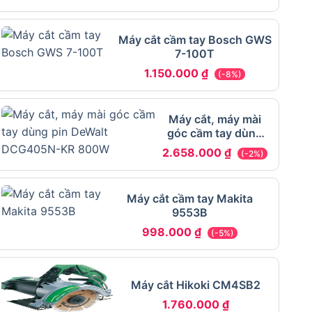
Máy cắt cầm tay Bosch GWS
7-100T
1.150.000
₫
(-8%)
Máy cắt, máy mài
góc cầm tay dùng
pin DeWalt
2.658.000
₫
(-2%)
DCG405N-KR 800W
Máy cắt cầm tay Makita
9553B
998.000
₫
(-5%)
Máy cắt Hikoki CM4SB2
1.760.000
₫