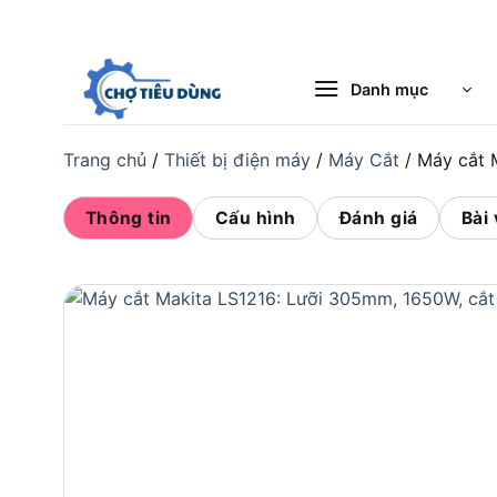
Bỏ
qua
nội
Danh mục
dung
Trang chủ
/
Thiết bị điện máy
/
Máy Cắt
/
Máy cắt 
Thông tin
Cấu hình
Đánh giá
Bài 