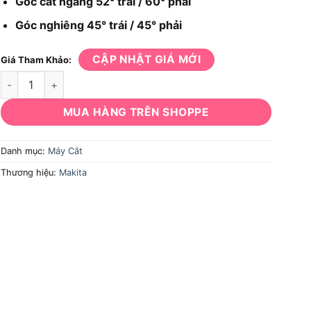
Góc cắt ngang 52° trái / 60° phải
Góc nghiêng 45° trái / 45° phải
CẬP NHẬT GIÁ MỚI
Giá Tham Khảo:
Máy cắt Makita LS1216 số lượng
MUA HÀNG TRÊN SHOPPE
Danh mục:
Máy Cắt
Thương hiệu:
Makita