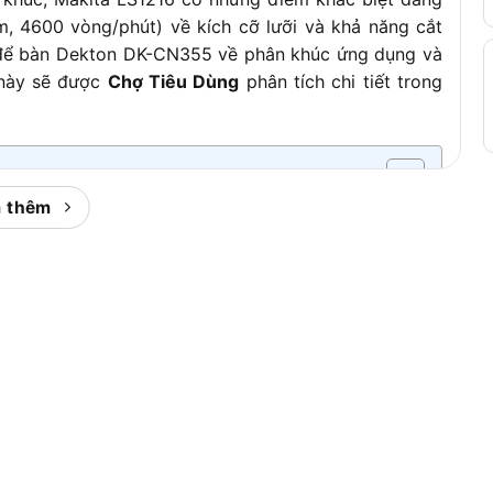
, 4600 vòng/phút) về kích cỡ lưỡi và khả năng cắt
 để bàn Dekton DK-CN355 về phân khúc ứng dụng và
 này sẽ được
Chợ Tiêu Dùng
phân tích chi tiết trong
 thêm
ì?
ăng (Sliding Compound Miter Saw) của thương hiệu
, công suất 1650W, hỗ trợ nghiêng kép Dual Bevel và
trong xưởng mộc, gia công nhôm kính, thi công nội
 tố cấu thành nên giá trị của dòng máy này.
ủa loại máy cắt góc trượt đa năng, trong đó “Sliding”