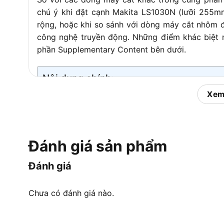
chú ý khi đặt cạnh Makita LS1030N (lưỡi 255mm
rộng, hoặc khi so sánh với dòng máy cắt nhôm
công nghệ truyền động. Những điểm khác biệt
phần Supplementary Content bên dưới.
Nội dung chính:
Xem
Máy Cắt Makita LS1216 Là G
Makita LS1216 là dòng máy cắt góc trượt đa n
Đánh giá sản phẩm
Makita Nhật Bản
, sử dụng lưỡi cắt 305mm (12″)
được định vị cho các ứng dụng chuyên nghiệp 
Đánh giá
thất cao cấp.
Để hiểu rõ hơn về LS1216, cần phân tích từng yếu
Chưa có đánh giá nào.
Sliding Compound Miter Saw
là tên gọi đầy đủ c