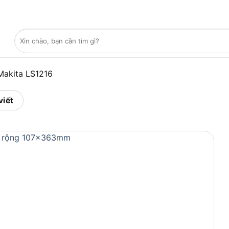
Tìm
kiếm:
Makita LS1216
viết