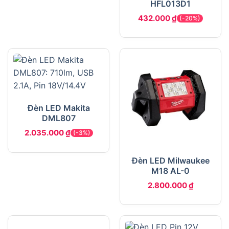
HFL013D1
432.000
₫
(-20%)
Đèn LED Makita
DML807
2.035.000
₫
(-3%)
Đèn LED Milwaukee
M18 AL-0
2.800.000
₫