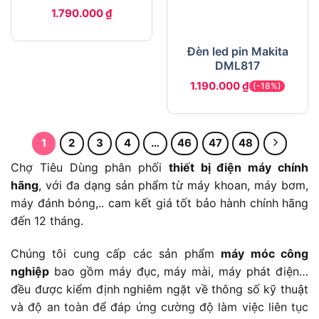
1.790.000
₫
Đèn led pin Makita
DML817
1.190.000
₫
(-18%)
1
2
3
4
…
46
47
48
Chợ Tiêu Dùng phân phối
thiết bị điện máy chính
hãng
, với đa dạng sản phẩm từ máy khoan, máy bơm,
máy đánh bóng,.. cam kết giá tốt bảo hành chính hãng
đến 12 tháng.
Chúng tôi cung cấp các sản phẩm
máy móc công
nghiệp
bao gồm máy đục, máy mài, máy phát điện…
đều được kiểm định nghiêm ngặt về thông số kỹ thuật
và độ an toàn để đáp ứng cường độ làm việc liên tục