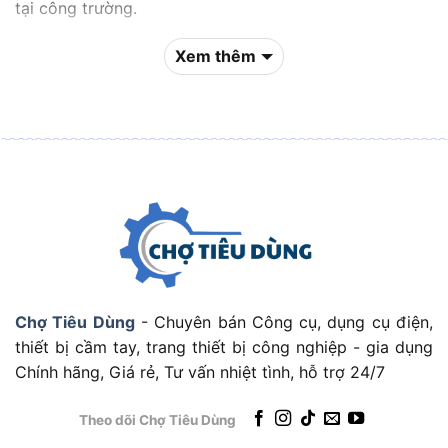
tại công trường.
Bên cạnh đó, các dòng
đồ gia dụng
như máy hút bụi,
Xem thêm
máy rửa xe hay quạt dùng pin cũng được cung cấp với
mức giá ưu đãi, phù hợp cho mọi nhu cầu sửa chữa và
dọn dẹp nhà cửa. Sau đây, hãy cùng
Chợ Tiêu Dùng
điểm qua danh sách tổng hợp các thiết bị điện máy
mẫu mới nhất để bạn dễ dàng lựa chọn sản phẩm phù
hợp với nhu cầu của mình.
Tổng hợp thiết bị điện máy công nghệ mới
nhất
Chợ Tiêu Dùng phân phối các sản phẩm điện máy nổi
Chợ Tiêu Dùng
- Chuyên bán Công cụ, dụng cụ điện,
bật bao gồm: máy khoan, máy bơm, máy đánh bóng,
thiết bị cầm tay, trang thiết bị công nghiệp - gia dụng
máy vặn vít, máy thổi hơi, máy thổi bụi, máy cưa và
Chính hãng, Giá rẻ, Tư vấn nhiệt tình, hỗ trợ 24/7
máy bắn vít. Những dòng máy này được trang bị công
nghệ motor lõi đồng và hệ thống điều tốc thông minh,
Theo dõi Chợ Tiêu Dùng
giúp tăng hiệu suất xử lý chi tiết lên đến
40%
so với