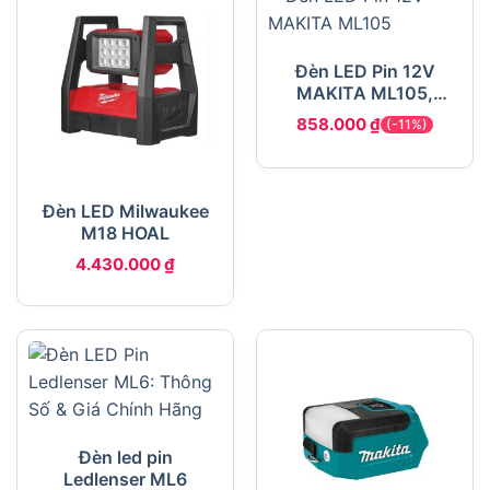
Đèn LED Pin 12V
MAKITA ML105,
5500lux, 190lm,
858.000
₫
(-11%)
chưa pin, sạc
Đèn LED Milwaukee
M18 HOAL
4.430.000
₫
Đèn led pin
Ledlenser ML6