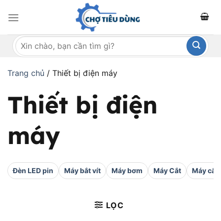
Bỏ
qua
nội
Tìm
dung
kiếm:
Trang chủ
/
Thiết bị điện máy
Thiết bị điện
máy
Đèn LED pin
Máy bắt vít
Máy bơm
Máy Cắt
Máy cắt 
LỌC