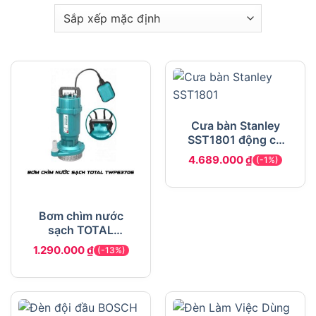
Cưa bàn Stanley
SST1801 động cơ
1800W lưỡi 254mm
4.689.000
₫
(-1%)
Bơm chìm nước
sạch TOTAL
TWP63706
1.290.000
₫
(-13%)