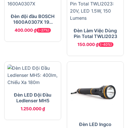
Đèn đội đầu BOSCH
1600A0307X 190
lm, 3 chế độ, chống
400.000
₫
Đèn Làm Việc Dùng
(-27%)
nước
Pin Total TWLI2023
150.000
₫
(-40%)
Đèn LED Đội Đầu
Ledlenser MH5
1.250.000
₫
Đèn LED Ingco