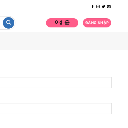
0
₫
ĐĂNG NHẬP