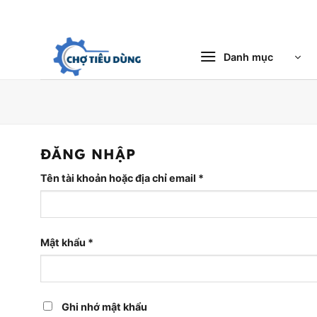
Bỏ
qua
nội
Danh mục
dung
ĐĂNG NHẬP
Bắt
Tên tài khoản hoặc địa chỉ email
*
buộc
Bắt
Mật khẩu
*
buộc
Ghi nhớ mật khẩu