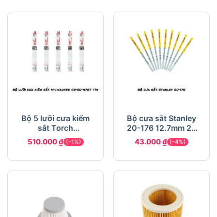
Bộ 5 lưỡi cưa kiếm
Bộ cưa sắt Stanley
sắt Torch
20-176 12.7mm 24
Milwaukee 48-00-
răng
510.000
₫
43.000
₫
(-1%)
(-4%)
4787 T14 228.6mm