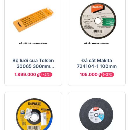
Bộ lưỡi cưa Tolsen
Đá cắt Makita
30065 300mm
724104-1 100mm
chĩnh hãng, giá tốt
1.899.000
₫
105.000
₫
(-2%)
(-3%)