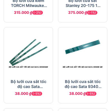
Bộ lưỡi cưa kiếm
Bộ lưỡi cưa sắt
TORCH Milwaukee
Stanley 20-175 18
48-00-4782 T14
răng
315.000
₫
375.000
₫
(-2%)
(-1%)
152.4mm
Bộ lưỡi cưa sắt tốc
Bộ lưỡi cưa sắt tốc
độ cao Sata
độ cao Sata 93408
93404ME
ME
38.000
₫
38.000
₫
(-5%)
(-5%)