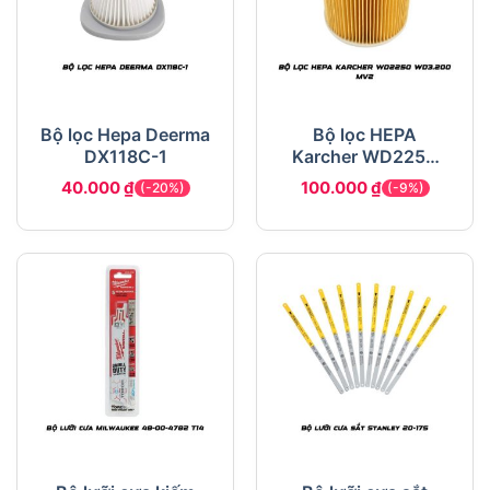
Bộ lọc Hepa Deerma
Bộ lọc HEPA
DX118C-1
Karcher WD2250
WD3.200 MV2
40.000
₫
100.000
₫
(-20%)
(-9%)