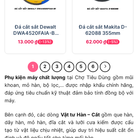
Đá cắt sắt Dewalt
Đá cắt sắt Makita D-
DWA4520FAIA-B1
62088 355mm
100×2.5x16mm
13.000
₫
62.000
₫
(-13%)
(-5%)
1
2
3
4
5
6
Phụ kiện máy chất lượng
tại Chợ Tiêu Dùng gồm mũi
khoan, mỏ hàn, bộ lọc,… được nhập khẩu chính hãng,
đáp ứng tiêu chuẩn kỹ thuật đảm bảo tính đồng bộ với
máy.
Bên cạnh đó, các dòng
Vật tư Hàn – Cắt
gồm que hàn,
dây hàn, mỏ hàn, đĩa cắt và lưỡi cưa kiếm được cấu
tạo từ vật liệu chịu nhiệt, giúp duy trì hiệu suất cắt ổn
định và độ ngấu tốt cho từng mối hàn.