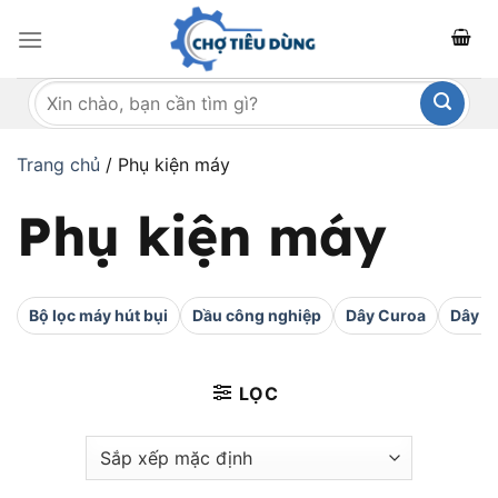
Bỏ
qua
nội
Tìm
dung
kiếm:
Trang chủ
/
Phụ kiện máy
Phụ kiện máy
Bộ lọc máy hút bụi
Dầu công nghiệp
Dây Curoa
Dây h
LỌC