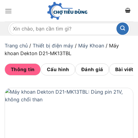
Bỏ
qua
nội
Tìm
dung
kiếm:
Trang chủ
/
Thiết bị điện máy
/
Máy Khoan
/
Máy
khoan Dekton D21-MK13TBL
Thông tin
Cấu hình
Đánh giá
Bài viết