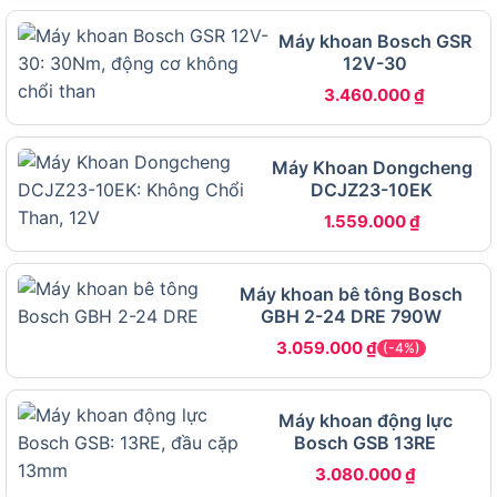
Điện áp sử dụng
Pin 21V (Chân pin phổ thông D21)
Máy khoan Bosch GSR
12V-30
Kích thước đầu kẹp
13mm (Đầu kẹp Auto Lock)
3.460.000
₫
Tốc độ không tải
0 đến 500 / 0 đến 2000 vòng/phút
(2 cấp độ)
Tốc độ đập (Nhịp
Máy Khoan Dongcheng
0 đến 32.000 lần/phút
búa)
DCJZ23-10EK
Lực siết tối đa
1.559.000
₫
95 N.m
(Momen xoắn)
Cấp chỉnh lực
19 + 3
Máy khoan bê tông Bosch
Khoan thường, Bắt vít trượt, Khoan
GBH 2-24 DRE 790W
Chức năng chính
tường (Động lực)
3.059.000
₫
(-4%)
Phụ kiện đi kèm
Thân máy (chưa kèm pin và sạc)
(Bản Solo)
Máy khoan động lực
Thời gian bảo hành
6 tháng
Bosch GSB 13RE
3.080.000
₫
Bảng trên liệt kê đầy đủ 13 thông số kỹ thuật