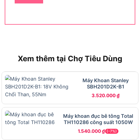
Dekton D21-MK13TBL, bao gồm loại động cơ, điện
áp pin, tốc độ vận hành, lực siết, đầu kẹp và cấp
chỉnh lực. Bảng dưới đây tổng hợp toàn bộ thông
số kỹ thuật của máy theo dữ liệu gốc từ nhà sản
xuất, giúp bạn so sánh nhanh và nắm rõ năng lực
thực tế của từng thông số:
Xem thêm tại Chợ Tiêu Dùng
Máy khoan Dekton D21-MK13TBL có những thông số kỹ thuật nào
Máy Khoan Stanley
đáng chú ý?
SBH201D2K-B1
THÔNG SỐ KỸ
3.520.000
₫
THÔNG SỐ CHI TIẾT
THUẬT
Thương hiệu
Dekton
Máy khoan đục bê tông Total
Mã sản phẩm
D21-MK13TBL
TH110286 công suất 1050W
Xuất xứ
Trung Quốc
1.540.000
₫
(-7%)
Loại động cơ
Không chổi than (Brushless)