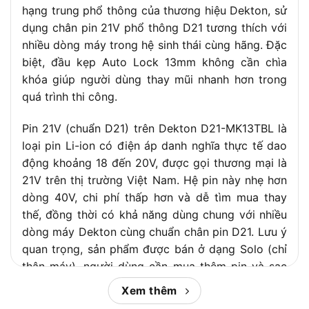
hạng trung phổ thông của thương hiệu Dekton, sử
dụng chân pin 21V phổ thông D21 tương thích với
nhiều dòng máy trong hệ sinh thái cùng hãng. Đặc
biệt, đầu kẹp Auto Lock 13mm không cần chìa
khóa giúp người dùng thay mũi nhanh hơn trong
quá trình thi công.
Pin 21V (chuẩn D21) trên Dekton D21-MK13TBL là
loại pin Li-ion có điện áp danh nghĩa thực tế dao
động khoảng 18 đến 20V, được gọi thương mại là
21V trên thị trường Việt Nam. Hệ pin này nhẹ hơn
dòng 40V, chi phí thấp hơn và dễ tìm mua thay
thế, đồng thời có khả năng dùng chung với nhiều
dòng máy Dekton cùng chuẩn chân pin D21. Lưu ý
quan trọng, sản phẩm được bán ở dạng Solo (chỉ
thân máy), người dùng cần mua thêm pin và sạc
riêng.
Xem thêm