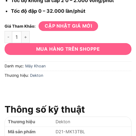
Tốc độ không tải cấp 2 0 – 2.000 vòng/phút
Tốc độ đập 0 – 32.000 lần/phút
CẬP NHẬT GIÁ MỚI
Giá Tham Khảo:
Máy khoan Dekton D21-MK13TBL số lượng
MUA HÀNG TRÊN SHOPPE
Danh mục:
Máy Khoan
Thương hiệu:
Dekton
Thông số kỹ thuật
Thương hiệu
Dekton
Mã sản phẩm
D21-MK13TBL