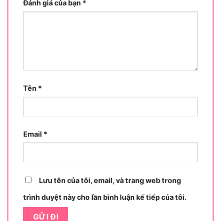
Đánh giá của bạn
*
Máy khoan Dekton D21-MK13TBL là máy khoan
vặn vít dùng pin không chổi than thuộc dòng
hạng trung phổ thông của thương hiệu Dekton,
tích hợp ba chức năng khoan thường, bắt vít
trượt và khoan búa động lực, với lực siết tối đa 95
N.m và đầu kẹp Auto Lock 13mm.
Sản phẩm
hướng tới phân khúc người dùng thường xuyên thi
Tên
*
công nhỏ, thợ sửa chữa và người dùng DIY tại nhà
muốn sở hữu máy khoan pin bền bỉ mà không cần
đầu tư vào dòng máy chuyên nghiệp cao cấp.
Email
*
Cụ thể hơn, dưới đây là toàn bộ đặc điểm và
thông số kỹ thuật quan trọng bạn cần nắm rõ
trước khi xem xét sản phẩm này:
Lưu tên của tôi, email, và trang web trong
Máy khoan Dekton D21-MK13TBL có những
trình duyệt này cho lần bình luận kế tiếp của tôi.
thông số kỹ thuật nào đáng chú ý?
Có 6 nhóm thông số kỹ thuật đáng chú ý trên