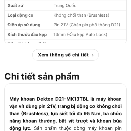
Xuất xứ
Trung Quốc
Loại động cơ
Không chổi than (Brushless)
Điện áp sử dụng
Pin 21V (Chân pin phổ thông D21)
Kích thước đầu kẹp
13mm (Đầu kẹp Auto Lock)
Tốc độ không tải (2
0 đến 500 / 0 đến 2000 vòng/phút
cấp độ)
Xem thông số chi tiết
Tốc độ đập (Nhịp
0 đến 32.000 lần/phút
búa)
Chi tiết sản phẩm
Lực siết tối đa
95 N.m
(Momen xoắn)
Cấp chỉnh lực
19 + 3
Máy khoan Dekton D21-MK13TBL là máy khoan
Khoan thường, Bắt vít trượt, Khoan
Chức năng chính
tường (Động lực)
vặn vít dùng pin 21V, trang bị động cơ không chổi
than (Brushless), lực siết tối đa 95 N.m, ba chức
Phụ kiện đi kèm
Thân máy (chưa kèm pin và sạc)
(Bản Solo)
năng khoan thường, bắt vít trượt và khoan búa
động lực.
Sản phẩm thuộc dòng máy khoan pin
Thời gian bảo hành
6 tháng