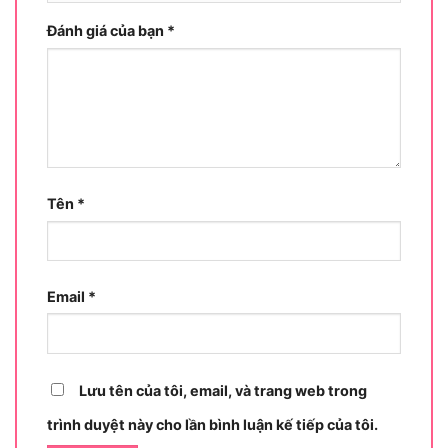
hiệu Makita (Nhật Bản), định vị trong phân khúc
Đánh giá của bạn
*
máy khoan pin dành cho công việc xây dựng nhẹ
đến trung bình. Máy tích hợp 3 chức năng chính
gồm khoan búa, khoan thường và vặn vít trong
một thân máy nhỏ gọn.
Để hiểu rõ hơn về sản phẩm này, hãy cùng phân
tích từng khía cạnh định danh quan trọng của
Tên
*
Makita DHP453Z:
Thương hiệu Makita được thành lập năm 1915 tại
Nagoya, Nhật Bản, là một trong những nhà sản
Email
*
xuất dụng cụ điện hàng đầu thế giới với hơn 100
năm kinh nghiệm. Tại thị trường Việt Nam, Makita
được nhận biết rộng rãi nhờ độ bền cao, hệ thống
phụ kiện đa dạng và mạng lưới bảo hành phủ
Lưu tên của tôi, email, và trang web trong
rộng.
trình duyệt này cho lần bình luận kế tiếp của tôi.