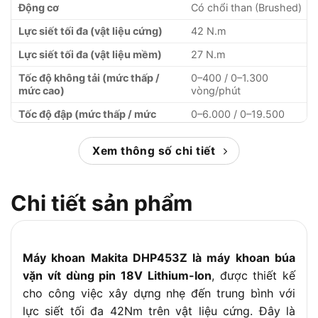
Động cơ
Có chổi than (Brushed)
Lực siết tối đa (vật liệu cứng)
42 N.m
Lực siết tối đa (vật liệu mềm)
27 N.m
Tốc độ không tải (mức thấp /
0–400 / 0–1.300
mức cao)
vòng/phút
Tốc độ đập (mức thấp / mức
0–6.000 / 0–19.500
cao)
lần/phút
Khả năng khoan thép tối đa
Xem thông số chi tiết
13 mm
Khả năng khoan bê tông/tường
13 mm
tối đa
Chi tiết sản phẩm
Khả năng khoan gỗ tối đa
36 mm
Khả năng mở đầu cặp
1.5–13 mm
Kích thước (Dài x Rộng x Cao)
Máy khoan Makita DHP453Z là máy khoan búa
240 x 79 x 244 mm
vặn vít dùng pin 18V Lithium-Ion
, được thiết kế
Trọng lượng
Khoảng 1.7 kg
cho công việc xây dựng nhẹ đến trung bình với
Phụ kiện kèm theo
Mũi vặn vít (+)(-)
lực siết tối đa 42Nm trên vật liệu cứng. Đây là