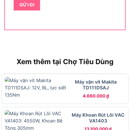
Mã sản phẩm DHP453Z
cần được đọc hiểu đúng
để tránh nhầm lẫn khi mua hàng. Trong đó,
“DHP453” là mã định danh thân máy, còn hậu tố
“Z” ở cuối mã có nghĩa là
phiên bản bán lẻ thân
máy đơn
, không kèm pin và sạc. Người dùng cần
lưu ý điều này để chuẩn bị ngân sách mua thêm
pin 18V Makita phù hợp, chẳng hạn như pin
BL1830 hoặc BL1840.
Xem thêm tại Chợ Tiêu Dùng
Về định vị phân khúc, Makita DHP453Z nằm trong
nhóm máy khoan pin 18V tầm trung, sử dụng động
cơ có chổi than (Brushed Motor). Đây là phân
Máy vặn vít Makita
khúc phù hợp cho người dùng cá nhân, thợ sửa
TD111DSAJ
chữa nhà hoặc những ai cần một chiếc máy khoan
4.660.000
₫
pin đa năng mà không cần đến hiệu suất cao nhất
từ các dòng Brushless chuyên nghiệp hơn.
Máy Khoan Rút Lõi VAC
VA1403
Thông số kỹ thuật máy khoan Makita
DHP453Z gồm những gì?
13.100.000
₫