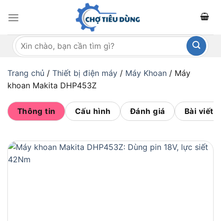
Bỏ
qua
nội
Tìm
dung
kiếm:
Trang chủ
/
Thiết bị điện máy
/
Máy Khoan
/
Máy
khoan Makita DHP453Z
Thông tin
Cấu hình
Đánh giá
Bài viết