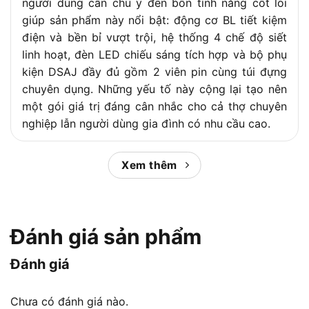
người dùng cần chú ý đến bốn tính năng cốt lõi
giúp sản phẩm này nổi bật: động cơ BL tiết kiệm
điện và bền bỉ vượt trội, hệ thống 4 chế độ siết
linh hoạt, đèn LED chiếu sáng tích hợp và bộ phụ
kiện DSAJ đầy đủ gồm 2 viên pin cùng túi đựng
chuyên dụng. Những yếu tố này cộng lại tạo nên
một gói giá trị đáng cân nhắc cho cả thợ chuyên
nghiệp lẫn người dùng gia đình có nhu cầu cao.
So với các dòng máy vặn vít 12V khác trên thị
Xem thêm
trường như Bosch GDR 12V-105 hay Dewalt
DCF801, Makita TD111DSAJ nổi bật nhờ hệ sinh
thái pin 12V CXT tương thích rộng và tỷ lệ giá trên
hiệu năng cạnh tranh. Bài viết dưới đây,
Chợ Tiêu
Đánh giá sản phẩm
Dùng
phân tích chi tiết thông số kỹ thuật, tính
năng, ưu nhược điểm và so sánh toàn diện để giúp
Đánh giá
bạn đưa ra quyết định mua hàng chính xác nhất.
Chưa có đánh giá nào.