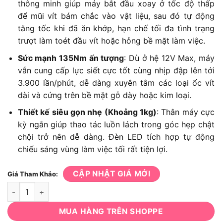
thông minh giúp máy bắt đầu xoay ở tốc độ thấp
để mũi vít bám chắc vào vật liệu, sau đó tự động
tăng tốc khi đã ăn khớp, hạn chế tối đa tình trạng
trượt làm toét đầu vít hoặc hỏng bề mặt làm việc.
Sức mạnh 135Nm ấn tượng
: Dù ở hệ 12V Max, máy
vẫn cung cấp lực siết cực tốt cùng nhịp đập lên tới
3.900 lần/phút, dễ dàng xuyên tâm các loại ốc vít
dài và cứng trên bề mặt gỗ dày hoặc kim loại.
Thiết kế siêu gọn nhẹ (Khoảng 1kg)
: Thân máy cực
kỳ ngắn giúp thao tác luồn lách trong góc hẹp chật
chội trở nên dễ dàng. Đèn LED tích hợp tự động
chiếu sáng vùng làm việc tối rất tiện lợi.
CẬP NHẬT GIÁ MỚI
Giá Tham Khảo:
Máy vặn vít Makita TD111DSAJ số lượng
MUA HÀNG TRÊN SHOPPE