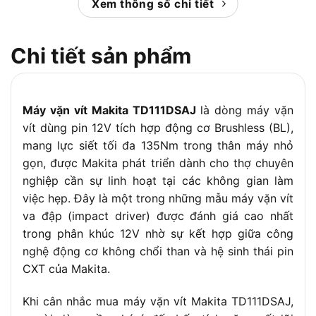
Xem thông số chi tiết
Tốc độ
0 – 1.600 / 0 – 3.900 lần/phút
đập
Chi tiết sản phẩm
Loại đầu
Lục giác 6.35 mm (1/4″)
ngàm
Khả năng
Ốc máy (M4 – M8) / Ốc tiêu chuẩn (M5 – M14) /
vặn ốc
Ốc đàn hồi cao (M5 – M12)
Máy vặn vít Makita TD111DSAJ
là dòng máy vặn
Phụ kiện
2 Pin 12V 2.0Ah, 1 Sạc nhanh, Thùng nhựa
vít dùng pin 12V tích hợp động cơ Brushless (BL),
đi kèm
Makpac
mang lực siết tối đa 135Nm trong thân máy nhỏ
gọn, được Makita phát triển dành cho thợ chuyên
nghiệp cần sự linh hoạt tại các không gian làm
việc hẹp. Đây là một trong những mẫu máy vặn vít
va đập (impact driver) được đánh giá cao nhất
trong phân khúc 12V nhờ sự kết hợp giữa công
nghệ động cơ không chổi than và hệ sinh thái pin
CXT của Makita.
Khi cân nhắc mua máy vặn vít Makita TD111DSAJ,