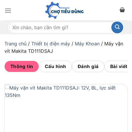
Bỏ
qua
nội
Tìm
dung
kiếm:
Trang chủ
/
Thiết bị điện máy
/
Máy Khoan
/
Máy vặn
vít Makita TD111DSAJ
Thông tin
Cấu hình
Đánh giá
Bài viết