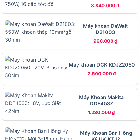
8.840.000
₫
gồm lực siết tối đa 135Nm, tốc độ không tải 0 đến
2.900 vòng/phút, số lần va đập 0 đến 3.500 IPM,
kích thước đầu vặn 1/4 inch hex và trọng lượng
Máy khoan DeWalt
chỉ 1,1 kg bao gồm pin.
D21003
960.000
₫
Dưới đây là bảng thông số kỹ thuật đầy đủ, chi
tiết giúp bạn nắm rõ toàn bộ thông tin kỹ thuật
của máy trước khi ra quyết định:
Máy khoan DCK KDJZ2050
2.500.000
₫
THÔNG SỐ KỸ THUẬT
GIÁ TRỊ
Điện áp pin
12V DC (CXT)
Loại động cơ
Brushless (BL)
Máy Khoan Makita
DDF453Z
Lực siết tối đa
135 Nm
1.280.000
₫
Tốc độ không tải
0 đến 2.900 vòng/phút
Số lần va đập/phút (IPM)
0 đến 3.500 lần/phút
Máy Khoan Bàn Hồng
Kích thước đầu vặn
1/4 inch hex (6.35mm)
Ký HK-KT12