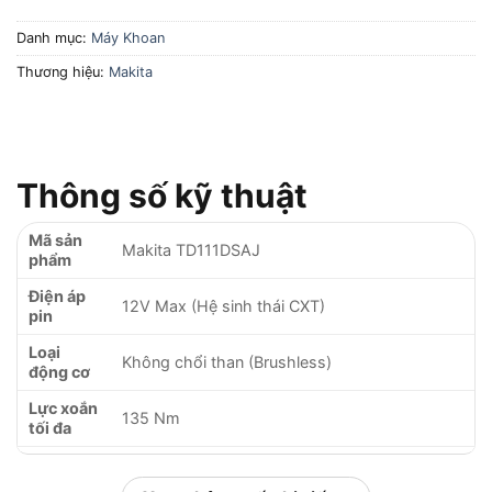
Danh mục:
Máy Khoan
Thương hiệu:
Makita
Thông số kỹ thuật
Mã sản
Makita TD111DSAJ
phẩm
Điện áp
12V Max (Hệ sinh thái CXT)
pin
Loại
Không chổi than (Brushless)
động cơ
Lực xoắn
135 Nm
tối đa
Tốc độ
0 – 1.300 / 0 – 3.000 vòng/phút (2 cấp tốc độ)
không tải