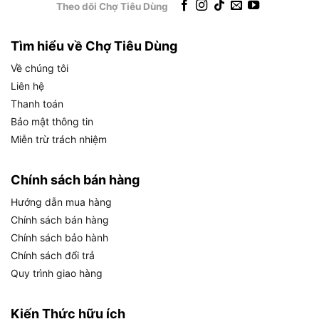
Theo dõi Chợ Tiêu Dùng
và số lần va đập tối đa 3.500 IPM, ba thông số
này kết hợp lại tạo nên khả năng làm việc mạnh
mẽ và linh hoạt trên nhiều loại vật liệu khác nhau.
Tìm hiểu về Chợ Tiêu Dùng
Về chúng tôi
Liên hệ
Thanh toán
Thông số về hiệu suất của Makita TD111DSAJ là gì?
Bảo mật thông tin
Miễn trừ trách nhiệm
Cụ thể hơn, ý nghĩa thực tiễn của từng thông số
hiệu suất đối với người dùng được phân tích như
sau:
Chính sách bán hàng
Hướng dẫn mua hàng
Lực siết 135Nm
là mức lực đủ để siết chặt các
Chính sách bán hàng
bu lông M8 đến M12 trong ngành cơ khí nhẹ,
Chính sách bảo hành
bắt vít gỗ dài đến 75mm vào gỗ cứng và lắp
Chính sách đổi trả
ráp kết cấu nhôm, thép mỏng trong nội thất và
Quy trình giao hàng
thi công điện. Mức lực này vượt trội so với máy
vặn vít thông thường cùng điện áp 12V không
Kiến Thức hữu ích
có BL, thường chỉ đạt 90 đến 110Nm.