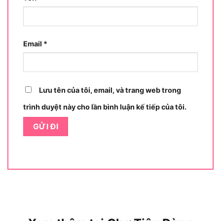
TD
: Impact Driver (Máy vặn vít va đập), phân
biệt với dòng máy khoan thông thường
111
: Series 12V CXT thế hệ mới, kế thừa và
Email
*
nâng cấp từ dòng TD110
D
: Sử dụng pin Lithium-ion (Li-ion), thay thế pin
NiMH thế hệ cũ
Lưu tên của tôi, email, và trang web trong
S
: Bộ kèm phụ kiện (Set), bao gồm mũi vặn, pin
trình duyệt này cho lần bình luận kế tiếp của tôi.
và túi đựng
A
: Phiên bản màu sắc và thiết kế cụ thể
(thường là xanh đặc trưng của Makita)
J
: Hộp đựng chuyên dụng (Jobox hoặc hộp
nhựa cứng tùy thị trường)
Trong danh mục sản phẩm của Makita, TD111DSAJ
được định vị là máy vặn vít va đập hạng nhẹ cao
cấp trong hệ 12V CXT, nằm giữa phân khúc máy