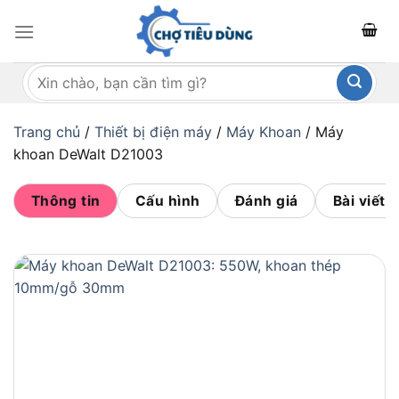
Bỏ
qua
nội
Tìm
dung
kiếm:
Trang chủ
/
Thiết bị điện máy
/
Máy Khoan
/
Máy
khoan DeWalt D21003
Thông tin
Cấu hình
Đánh giá
Bài viết