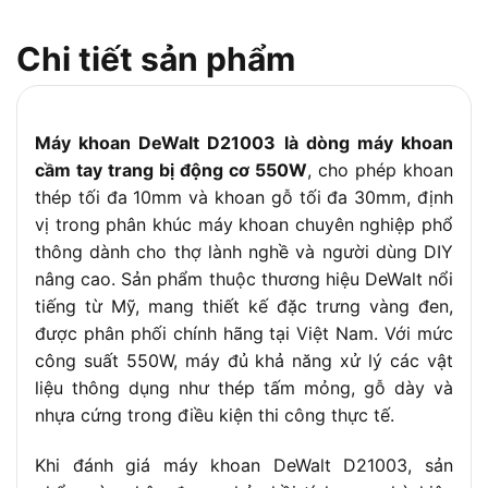
Khả năng khoan gỗ
25 mm (có thể lên tới 30 mm)
Chi tiết sản phẩm
tối đa
Trọng lượng máy
Khoảng 1.3 kg – 1.7 kg
Có tính năng đảo chiều, điều khiển
Tính năng tích hợp
Máy khoan DeWalt D21003 là dòng máy khoan
tốc độ điện tử
cầm tay trang bị động cơ 550W
, cho phép khoan
thép tối đa 10mm và khoan gỗ tối đa 30mm, định
vị trong phân khúc máy khoan chuyên nghiệp phổ
thông dành cho thợ lành nghề và người dùng DIY
nâng cao. Sản phẩm thuộc thương hiệu DeWalt nổi
tiếng từ Mỹ, mang thiết kế đặc trưng vàng đen,
được phân phối chính hãng tại Việt Nam. Với mức
công suất 550W, máy đủ khả năng xử lý các vật
liệu thông dụng như thép tấm mỏng, gỗ dày và
nhựa cứng trong điều kiện thi công thực tế.
Khi đánh giá máy khoan DeWalt D21003, sản