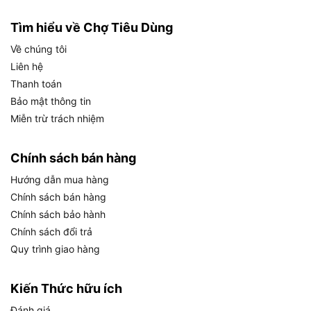
của DeWalt D21003, giúp người dùng đối chiếu
nhanh với nhu cầu thực tế trước khi quyết định
Tìm hiểu về Chợ Tiêu Dùng
mua:
Về chúng tôi
Liên hệ
GIÁ
THÔNG SỐ
Ý NGHĨA THỰC TẾ
TRỊ
Thanh toán
Bảo mật thông tin
Công suất đầu
Đủ mạnh cho thép 10mm và
550W
vào
gỗ 30mm
Miễn trừ trách nhiệm
0 đến
Tốc độ không
Điều chỉnh vô cấp, linh hoạt
2.800
tải
tùy vật liệu
Chính sách bán hàng
RPM
Hướng dẫn mua hàng
Đường kính
Phù hợp thép tấm mỏng, sắt
Chính sách bán hàng
khoan thép tối
10mm
hình thông dụng
đa
Chính sách bảo hành
Chính sách đổi trả
Đường kính
Xử lý gỗ dày trong nội thất
khoan gỗ tối
30mm
Quy trình giao hàng
và mộc dân dụng
đa
Kích thước đầu
Tương thích rộng với mũi
Kiến Thức hữu ích
13mm
kẹp chuck
khoan HSS, gỗ, đa năng
Đánh giá