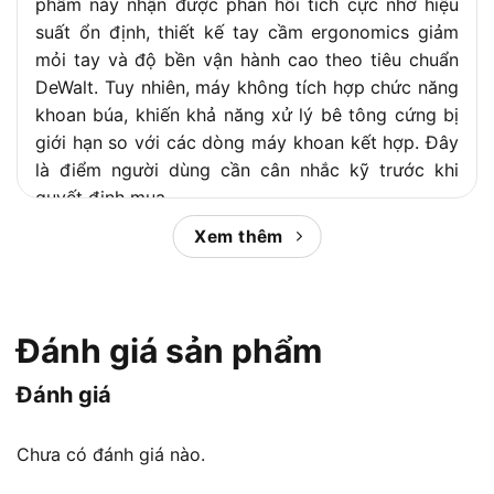
phẩm này nhận được phản hồi tích cực nhờ hiệu
suất ổn định, thiết kế tay cầm ergonomics giảm
mỏi tay và độ bền vận hành cao theo tiêu chuẩn
DeWalt. Tuy nhiên, máy không tích hợp chức năng
khoan búa, khiến khả năng xử lý bê tông cứng bị
giới hạn so với các dòng máy khoan kết hợp. Đây
là điểm người dùng cần cân nhắc kỹ trước khi
quyết định mua.
Xem thêm
So với các đối thủ cùng phân khúc như Bosch GSB
550, Makita HP1640 hay Black+Decker KR554RE,
DeWalt D21003 nổi bật về uy tín thương hiệu, hệ
sinh thái phụ kiện phong phú và chất lượng linh
Đánh giá sản phẩm
kiện bền bỉ. Bài viết dưới đây
Chợ Tiêu Dùng
sẽ
phân tích toàn diện thông số kỹ thuật, tính năng
Đánh giá
thực tế và bảng so sánh chi tiết để giúp bạn đưa
ra quyết định mua hàng chính xác nhất.
Chưa có đánh giá nào.