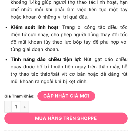
khoảng 1.4kg giúp người thợ thao tác linh hoạt, hạn
chế nhức mỏi khi phải làm việc liên tục một tay
hoặc khoan ở những vị trí quá đầu.
Kiểm soát linh hoạt
: Trang bị công tắc điều tốc
điện tử cực nhạy, cho phép người dùng thay đổi tốc
độ mũi khoan tùy theo lực bóp tay để phù hợp với
từng giai đoạn khoan.
Tính năng đảo chiều tiện lợi
: Nút gạt đảo chiều
quay được bố trí thuận tiện ngay trên thân máy, hỗ
trợ thao tác tháo/bắt vít cơ bản hoặc dễ dàng rút
mũi khoan ra ngoài khi bị kẹt dính.
CẬP NHẬT GIÁ MỚI
Giá Tham Khảo:
Máy khoan DeWalt D21003 số lượng
MUA HÀNG TRÊN SHOPPE