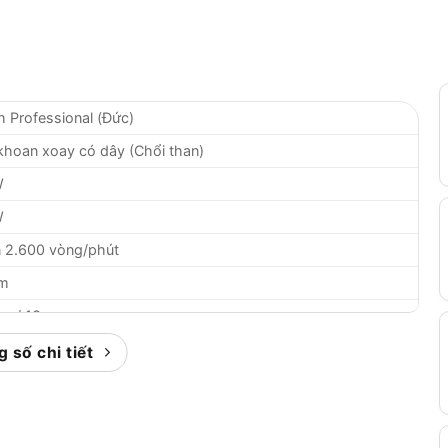
 Professional (Đức)
hoan xoay có dây (Chổi than)
W
W
n 2.600 vòng/phút
m
mm / 13 mm
 UNF 20
 số chi tiết
mm
m
m