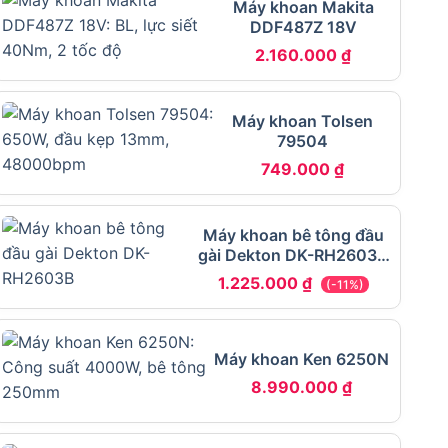
Máy khoan Makita
DDF487Z 18V
2.160.000
₫
Máy khoan Tolsen
79504
749.000
₫
Máy khoan bê tông đầu
gài Dekton DK-RH2603B
3 chức năng
1.225.000
₫
(-11%)
Máy khoan Ken 6250N
8.990.000
₫