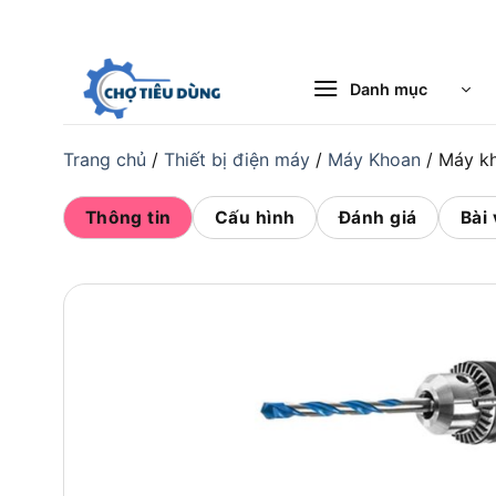
Bỏ
qua
nội
Danh mục
dung
Trang chủ
/
Thiết bị điện máy
/
Máy Khoan
/
Máy k
Thông tin
Cấu hình
Đánh giá
Bài 