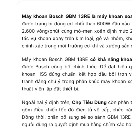
Trọng lượng (không tính cáp)
1.7 k
Máy khoan Bosch GBM 13RE là máy khoan xoay
Chức năng bổ sung
Đảo c
được trang bị động cơ chổi than 600W đầu vào 
2.600 vòng/phút cùng mô-men xoắn định mức 2
tác vụ khoan xoay trên kim loại, gỗ và nhôm, k
chính xác trong môi trường cơ khí và xưởng sản 
Máy khoan Bosch GBM 13RE
có khả năng khoa
được Bosch công bố chính thức. Để đạt hiệu 
khoan HSS đúng chuẩn, kết hợp dầu bôi trơn v
tranh đáng chú ý trong phân khúc máy khoan xo
thuật viên lắp đặt thiết bị.
Ngoài hai ý định trên,
Chợ Tiêu Dùng
còn phân t
gồm điều khiển tốc độ điện tử vô cấp, chức năng
Đồng thời, phần bổ sung sẽ so sánh GBM 13RE 
người dùng ra quyết định mua hàng chính xác hơ