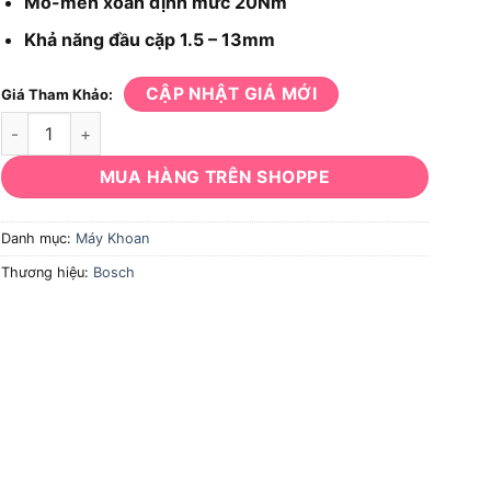
Mô-men xoắn định mức 20Nm
Khả năng đầu cặp 1.5 – 13mm
CẬP NHẬT GIÁ MỚI
Giá Tham Khảo:
Máy khoan Bosch GBM 13RE số lượng
MUA HÀNG TRÊN SHOPPE
Danh mục:
Máy Khoan
Thương hiệu:
Bosch