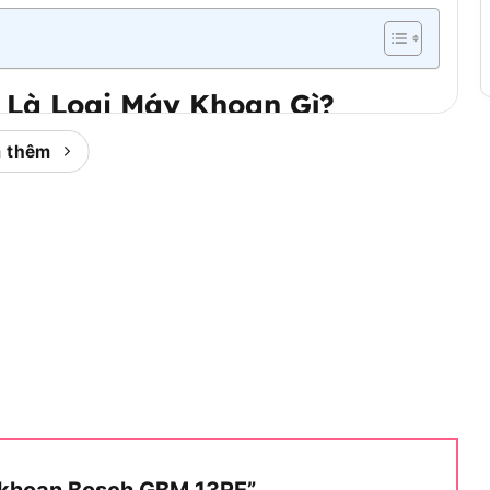
Là Loại Máy Khoan Gì?
 có dây dùng động cơ chổi than, thuộc dòng máy
 thêm
ch Đức
, được định vị cho người dùng chuyên nghiệp
xác cao và độ bền trong môi trường làm việc khắc
trong thị trường máy khoan, cần phân tích phân khúc
ng hiệu.
Dùng Nào?
 cho thợ cơ khí, thợ hàn, kỹ thuật viên lắp đặt hệ
hép định kỳ với độ chính xác cao.
Nhóm người dùng
ổn định ở tốc độ cao liên tục trong thời gian dài mà
y khoan Bosch GBM 13RE”