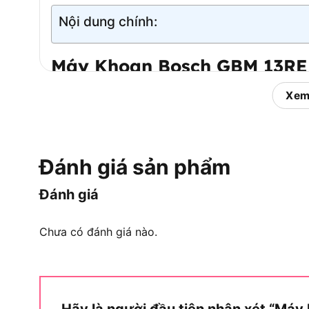
Nội dung chính:
Máy Khoan Bosch GBM 13RE 
Máy khoan Bosch GBM 13RE là máy khoan xoay
Xem
cầm tay chuyên nghiệp (Professional) của Bos
cần khoan kim loại, gỗ và nhôm với độ chính 
nghiệt. Để hiểu rõ hơn về vị trí của GBM 13RE 
Đánh giá sản phẩm
người dùng, chức năng cốt lõi và nguồn gốc thươ
Đánh giá
GBM 13RE Thuộc Phân Khúc Người 
Máy khoan Bosch GBM 13RE được thiết kế chủ yếu
Chưa có đánh giá nào.
thống và người dùng chuyên nghiệp cần khoan t
này thường xuyên làm việc với kim loại, cần máy 
không quá tải động cơ.
Hãy là người đầu tiên nhận xét “Má