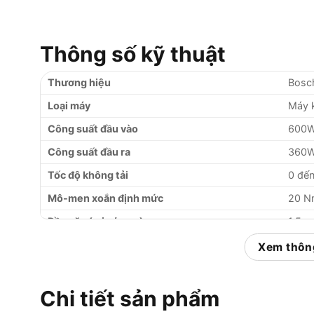
Thông số kỹ thuật
Thương hiệu
Bosch
Loại máy
Máy k
Công suất đầu vào
600
Công suất đầu ra
360
Tốc độ không tải
0 đế
Mô-men xoắn định mức
20 N
Đầu cặp (min / max)
1.5 
Ren nối trục chính
1/2″
Xem thông
Khoan gỗ tối đa
30 
Khoan thép tối đa
13 m
Chi tiết sản phẩm
Khoan nhôm tối đa
13 m