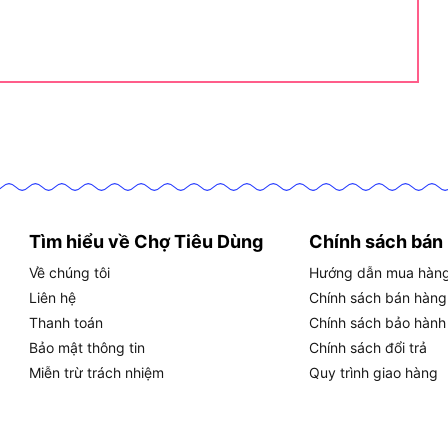
ân Khúc Người Dùng Nào?
RE bao gồm:
hép tấm, thép thanh đường kính từ 6mm đến 13mm
 lạnh:
Cần khoan định vị trên khung thép, tủ điện,
Tìm hiểu về Chợ Tiêu Dùng
Chính sách bán
n khoan gỗ cứng, nhôm định hình với độ sâu chính
Về chúng tôi
Hướng dẫn mua hàn
Liên hệ
Chính sách bán hàng
Thanh toán
Chính sách bảo hành
một máy khoan có dây đáng tin cậy cho nhiều loại
Bảo mật thông tin
Chính sách đổi trả
Miễn trừ trách nhiệm
Quy trình giao hàng
thỉnh thoảng mới cần khoan, vì GBM 13RE được tối
nghiệp nhẹ đến trung bình.