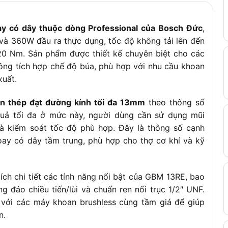
g
 có dây thuộc dòng Professional của Bosch Đức
,
hiều tiến/lùi, Điều chỉnh tốc độ điện tử
và 360W đầu ra thực dụng, tốc độ không tải lên đến
0 Nm. Sản phẩm được thiết kế chuyên biệt cho các
hông tích hợp chế độ búa, phù hợp với nhu cầu khoan
xuất.
n thép đạt đường kính tối đa 13mm
theo thông số
quả tối đa ở mức này, người dùng cần sử dụng mũi
à kiểm soát tốc độ phù hợp. Đây là thông số cạnh
ay có dây tầm trung, phù hợp cho thợ cơ khí và kỹ
ích chi tiết các tính năng nổi bật của GBM 13RE, bao
 đảo chiều tiến/lùi và chuẩn ren nối trục 1/2″ UNF.
với các máy khoan brushless cùng tầm giá để giúp
n.