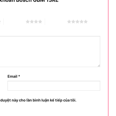
4 trên 5 sao
5 trên 5 sao
Email
*
 duyệt này cho lần bình luận kế tiếp của tôi.