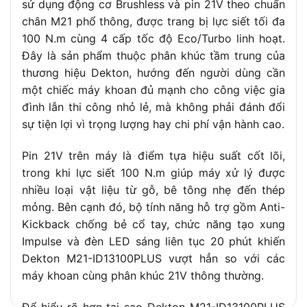
sử dụng động cơ Brushless và pin 21V theo chuẩn
chính
(Động lực)
chân M21 phổ thông, được trang bị lực siết tối đa
Tính năng hỗ
Anti-Kickback, Chức năng tạo xung
100 N.m cùng 4 cấp tốc độ Eco/Turbo linh hoạt.
trợ
(Impulse), Đèn LED 20 phút
Đây là sản phẩm thuộc phân khúc tầm trung của
Trọng lượng
thương hiệu Dekton, hướng đến người dùng cần
1.35 kg
thân máy
một chiếc máy khoan đủ mạnh cho công việc gia
Phụ kiện đi
đình lẫn thi công nhỏ lẻ, mà không phải đánh đổi
Hộp nhựa BMC cao cấp, tay cầm trợ lực,
kèm (Bản
phụ kiện giữ mũi vít, đế bảo vệ chân pin
sự tiện lợi vì trọng lượng hay chi phí vận hành cao.
Solo)
Pin 21V trên máy là điểm tựa hiệu suất cốt lõi,
trong khi lực siết 100 N.m giúp máy xử lý được
nhiều loại vật liệu từ gỗ, bê tông nhẹ đến thép
mỏng. Bên cạnh đó, bộ tính năng hỗ trợ gồm Anti-
Kickback chống bẻ cổ tay, chức năng tạo xung
Impulse và đèn LED sáng liên tục 20 phút khiến
Dekton M21-ID13100PLUS vượt hẳn so với các
máy khoan cùng phân khúc 21V thông thường.
Để hiểu rõ hơn tại sao Dekton M21-ID13100PLUS