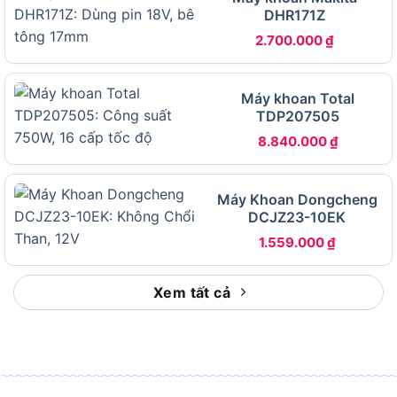
Tốc độ không
DHR171Z
1.700 / 2.100 vòng/phút
tải (Turbo)
2.700.000
₫
Tốc độ đập
0 đến 32.000 lần/phút
(Nhịp búa)
Máy khoan Total
Lực siết tối đa
TDP207505
(Momen
100 N.m
xoắn)
8.840.000
₫
Chức năng
Khoan thường, Bắt vít trượt, Khoan
chính
tường (Động lực)
Máy Khoan Dongcheng
Tính năng hỗ
Anti-Kickback, Chức năng tạo xung
DCJZ23-10EK
trợ
(Impulse), Đèn LED 20 phút
1.559.000
₫
Trọng lượng
1.35 kg
thân máy
Xem tất cả
Phụ kiện đi
Hộp nhựa BMC cao cấp, tay cầm trợ
kèm (Bản
lực, phụ kiện giữ mũi vít, đế bảo vệ chân
Solo)
pin
Pin 21V Trên Dekton M21-ID13100PLUS Có
Điện Áp Đủ Để Vận Hành Máy Khoan Hiệu Quả