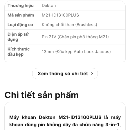
Thương hiệu
Dekton
Mã sản phẩm
M21-ID13100PLUS
Loại động cơ
Không chổi than (Brushless)
Điện áp sử
Pin 21V (Chân pin phổ thông M21)
dụng
Kích thước
13mm (Đầu kẹp Auto Lock Jacobs)
đầu kẹp
Tốc độ không
400 / 500 vòng/phút
tải (Eco)
Xem thông số chi tiết
Tốc độ không
1.700 / 2.100 vòng/phút
tải (Turbo)
Chi tiết sản phẩm
Tốc độ đập
0 đến 32.000 lần/phút
(Nhịp búa)
Lực siết tối đa
(Momen
100 N.m
Máy khoan Dekton M21-ID13100PLUS là máy
xoắn)
khoan dùng pin không dây đa chức năng 3-in-1
,
Chức năng
Khoan thường, Bắt vít trượt, Khoan tường