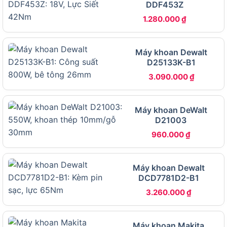
DDF453Z
năng lực vận hành trước khi đưa ra quyết định.
1.280.000
₫
Bảng dưới đây tổng hợp toàn bộ thông số kỹ
thuật của Dekton M21-ID13100PLUS, bao gồm các
Máy khoan Dewalt
chỉ số về động cơ, tốc độ, lực siết, kích thước đầu
D25133K-B1
kẹp, chức năng và phụ kiện đi kèm bản Solo:
3.090.000
₫
THÔNG SỐ
GIÁ TRỊ
Thương hiệu
Dekton
Máy khoan DeWalt
D21003
Mã sản phẩm
M21-ID13100PLUS
960.000
₫
Loại động cơ
Không chổi than (Brushless)
Điện áp sử
Pin 21V (Chân pin phổ thông M21)
dụng
Máy khoan Dewalt
DCD7781D2-B1
Kích thước
13mm (Đầu kẹp Auto Lock Jacobs)
3.260.000
₫
đầu kẹp
Tốc độ không
400 / 500 vòng/phút
tải (Eco)
Máy khoan Makita