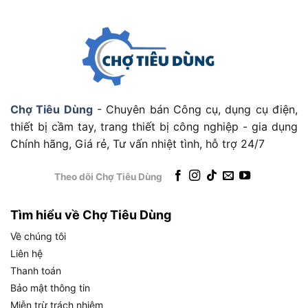
Không?
Có, pin 21V trên Dekton M21-ID13100PLUS đủ
điện áp để vận hành máy khoan hiệu quả
trong
phần lớn công việc gia đình và thi công nhỏ lẻ,
nhờ ba lý do chính: điện áp 21V nằm đúng phân
khúc mid-range đủ kéo động cơ Brushless ổn
Chợ Tiêu Dùng
- Chuyên bán Công cụ, dụng cụ điện,
định, chân pin M21 phổ thông dễ dàng nâng dung
thiết bị cầm tay, trang thiết bị công nghiệp - gia dụng
lượng pin để kéo dài thời gian làm việc liên tục, và
Chính hãng, Giá rẻ, Tư vấn nhiệt tình, hỗ trợ 24/7
khi kết hợp với lực siết 100 N.m, cụm nguồn này
hoàn toàn đáp ứng được cả khoan gỗ, khoan bê
Theo dõi Chợ Tiêu Dùng
tông nhẹ lẫn bắt vít vật liệu cứng.
Tìm hiểu về Chợ Tiêu Dùng
Về chúng tôi
Liên hệ
Pin 21V Trên Dekton M21-ID13100PLUS Có Điện Áp Đủ Để Vận
Thanh toán
Hành Máy Khoan Hiệu Quả Không?
Bảo mật thông tin
Để hiểu rõ hơn về điện áp 21V trong ngữ cảnh
Miễn trừ trách nhiệm