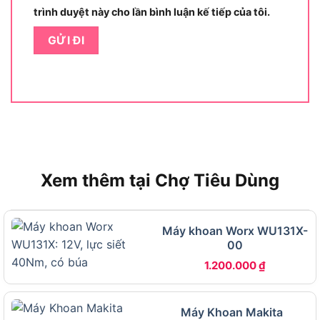
thông thường),
pin 21V chuẩn M21
(chân pin phổ
trình duyệt này cho lần bình luận kế tiếp của tôi.
thông, dễ mua thêm hoặc thay thế) và
lực siết
100 N.m
(đủ mạnh để xử lý các công việc thi
công dân dụng từ nhẹ đến vừa). Ba thuộc tính này
kết hợp lại tạo nên “chữ ký” phân biệt Dekton
M21-ID13100PLUS với các máy khoan pin đơn
giản hơn trên thị trường.
Máy Khoan Dekton M21-
ID13100PLUS Có Những Thông Số Kỹ
Thuật Nào?
Xem thêm tại Chợ Tiêu Dùng
Dekton M21-ID13100PLUS sở hữu bộ thông số
kỹ thuật đáng chú ý gồm 4 cấp tốc độ Eco/Turbo
,
Máy khoan Worx WU131X-
tốc độ đập lên đến 32.000 lần/phút, đầu kẹp
00
13mm Auto Lock Jacobs và trọng lượng thân máy
1.200.000
₫
chỉ 1.35 kg, tất cả được vận hành bởi động cơ
Brushless 21V. Dưới đây là bảng thông số kỹ thuật
đầy đủ của máy để người dùng nắm được toàn bộ
Máy Khoan Makita