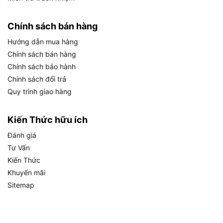
máy khoan pin, cần đặt con số này vào thang đo
phân khúc thực tế. Trên thị trường hiện nay, máy
Chính sách bán hàng
khoan dùng pin thường chia thành ba nhóm điện
Hướng dẫn mua hàng
áp chính: nhóm dưới 18V dành cho công việc nhẹ
Chính sách bán hàng
và DIY đơn giản; nhóm 18V đến 21V phục vụ công
Chính sách bảo hành
việc dân dụng và thi công vừa; nhóm từ 36V trở
Chính sách đổi trả
lên hoặc nền tảng 40V Max (như Makita XGT)
Quy trình giao hàng
dành cho thi công chuyên nghiệp hạng nặng.
Dekton M21-ID13100PLUS nằm chắc trong nhóm
thứ hai, tức là
đủ mạnh cho nhu cầu phổ biến
Kiến Thức hữu ích
nhất
của người dùng Việt Nam.
Đánh giá
Tư Vấn
Riêng về chuẩn chân pin M21, đây là
nền tảng pin
Kiến Thức
phổ thông
với thiết kế tiêu chuẩn hóa, giúp người
Khuyến mãi
dùng dễ dàng mua thêm pin dự phòng từ nhiều
Sitemap
nguồn khác nhau mà không bị ràng buộc vào một
hệ sinh thái khép kín. Điều này có nghĩa là khi pin
hết, bạn không phải dừng việc mà chỉ cần cắm pin