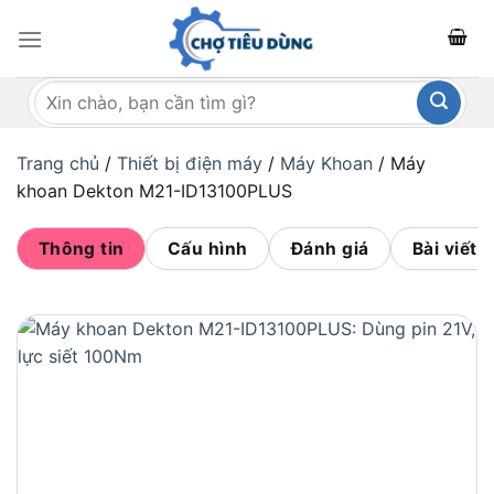
Bỏ
qua
nội
Tìm
dung
kiếm:
Trang chủ
/
Thiết bị điện máy
/
Máy Khoan
/
Máy
khoan Dekton M21-ID13100PLUS
Thông tin
Cấu hình
Đánh giá
Bài viết