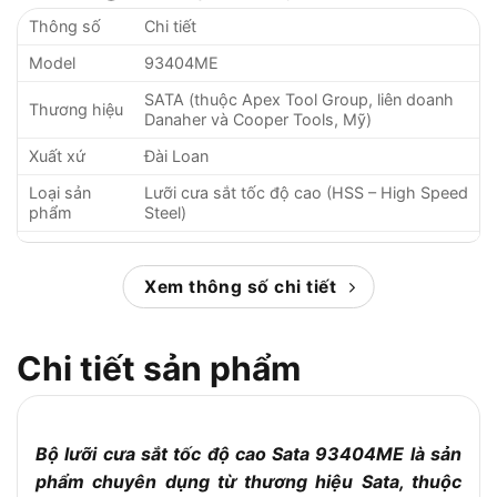
Thông số
Chi tiết
Model
93404ME
SATA (thuộc Apex Tool Group, liên doanh
Thương hiệu
Danaher và Cooper Tools, Mỹ)
Xuất xứ
Đài Loan
Loại sản
Lưỡi cưa sắt tốc độ cao (HSS – High Speed
phẩm
Steel)
Thép tốc độ cao (HSS), chống mài mòn, độ
Chất liệu
bền cao
Xem thông số chi tiết
Kích thước
300 x 12.7 x 0.65 mm (Dài x Rộng x Dày)
lưỡi cưa
Chi tiết sản phẩm
24 TPI (Teeth Per Inch – 24 răng trên mỗi
Số răng
inch)
Răng cưa lưỡng kim (bi-metal) hoặc răng
Loại răng
cưa tiến (tùy phiên bản)
Bộ lưỡi cưa sắt tốc độ cao Sata 93404ME là sản
Cưa sắt, thép, kim loại màu, ống kim loại,
phẩm chuyên dụng từ thương hiệu Sata, thuộc
Ứng dụng
nhựa cứng và các vật liệu khác