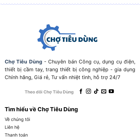
Đặc điểm và tính năng nổi bật của Sata 93404ME
Bên cạnh công dụng vượt trội, Bộ lưỡi cưa sắt
Sata 93404ME được đánh giá cao nhờ chất liệu
cao cấp và thiết kế tối ưu. Sản phẩm không chỉ
bền bỉ mà còn mang lại hiệu suất cắt vượt trội. Cụ
Chợ Tiêu Dùng
- Chuyên bán Công cụ, dụng cụ điện,
thể, dưới đây là các đặc điểm và tính năng chi
thiết bị cầm tay, trang thiết bị công nghiệp - gia dụng
tiết:
Chính hãng, Giá rẻ, Tư vấn nhiệt tình, hỗ trợ 24/7
Đặc điểm nổi bật
Theo dõi Chợ Tiêu Dùng
Chất liệu thép HSS cao cấp: Lưỡi cưa được làm
từ thép tốc độ cao, đảm bảo độ cứng, dẻo dai
Tìm hiểu về Chợ Tiêu Dùng
và khả năng chịu nhiệt khi cắt kim loại.
Về chúng tôi
Thiết kế 24 răng/inch: Tối ưu cho cắt kim loại
Liên hệ
cứng, mang lại đường cắt mịn và chính xác.
Thanh toán