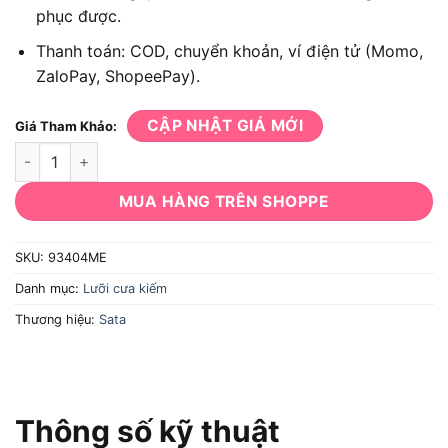
phục được.
Thanh toán: COD, chuyển khoản, ví điện tử (Momo,
ZaloPay, ShopeePay).
CẬP NHẬT GIÁ MỚI
Giá Tham Khảo:
Bộ lưỡi cưa sắt tốc độ cao Sata 93404ME số lượng
MUA HÀNG TRÊN SHOPPE
SKU:
93404ME
Danh mục:
Lưỡi cưa kiếm
Thương hiệu:
Sata
Thông số kỹ thuật