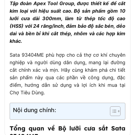
Tập đoàn Apex Tool Group, được thiết kế để cắt
Đạt tiêu chuẩn công nghiệp, phù hợp với cưa
kim loại với hiệu suất cao. Bộ sản phẩm gồm 10
Độ cứng
tay và cưa máy
lưỡi cưa dài 300mm, làm từ thép tốc độ cao
Số lượng
12 lưỡi cưa (theo một số nhà cung cấp, có
(HSS) với 24 răng/inch, đảm bảo độ sắc bén, dẻo
trong bộ
thể thay đổi)
dai và bền bỉ khi cắt thép, nhôm và các hợp kim
– Độ bền cao, chịu lực tốt
khác.
– Chống gỉ, chống ăn mòn
Sata 93404ME phù hợp cho cả thợ cơ khí chuyên
Tính năng
– Cắt nhanh, chính xác
nổi bật
nghiệp và người dùng dân dụng, mang lại đường
– Tương thích với hầu hết các khung
cắt chính xác và mịn. Hãy cùng khám phá chi tiết
cưa sắt tiêu chuẩn
sản phẩm này qua các phần về công dụng, đặc
Trọng lượng
điểm, hướng dẫn sử dụng và lợi ích khi mua tại
~150-200g (tùy số lượng lưỡi trong bộ)
(ước tính)
Chợ Tiêu Dùng.
Hộp nhựa hoặc bao bì chuyên dụng bảo vệ
Đóng gói
lưỡi cưa
Nội dung chính:
Thời gian
Không áp dụng hoặc tùy nhà cung cấp
bảo hành
(thường 6-12 tháng)
Tổng quan về Bộ lưỡi cưa sắt Sata