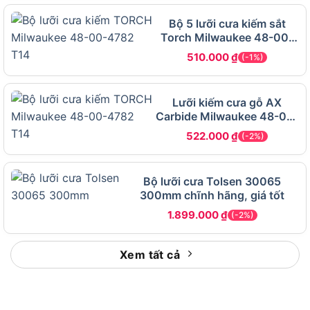
tính năng kỹ thuật nổi bật của Sata 93404ME.
Bộ 5 lưỡi cưa kiếm sắt
Đặc điểm và tính năng nổi bật của
Torch Milwaukee 48-00-
4787 T14 228.6mm
lưỡi cưa Sata 93404ME
510.000
₫
(-1%)
Lưỡi kiếm cưa gỗ AX
Carbide Milwaukee 48-00-
5226 T5 225.36mm
522.000
₫
(-2%)
Bộ lưỡi cưa Tolsen 30065
300mm chĩnh hãng, giá tốt
1.899.000
₫
(-2%)
Xem tất cả