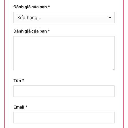
Đánh giá của bạn
*
Đánh giá của bạn
*
Tên
*
Ứng dụng thực tế của Sata 93404ME
Email
*
Cụ thể, Bộ lưỡi cưa sắt Sata 93404ME được thiết