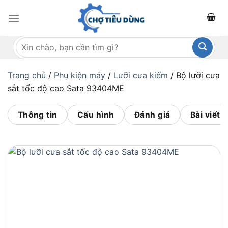
Bỏ
qua
nội
Tìm
dung
kiếm:
Trang chủ
/
Phụ kiện máy
/
Lưỡi cưa kiếm
/
Bộ lưỡi cưa
sắt tốc độ cao Sata 93404ME
Thông tin
Cấu hình
Đánh giá
Bài viết