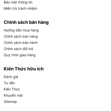
Bảo mật thông tin
Khả năng chống gỉ: Bề mặt lưỡi cưa được xử lý
Miễn trừ trách nhiệm
chống oxi hóa, phù hợp sử dụng trong môi
trường ẩm.
Chính sách bán hàng
Kích thước chuẩn 300mm: Tương thích với hầu
Hướng dẫn mua hàng
hết các loại cưa tay và máy cưa sắt phổ biến.
Chính sách bán hàng
Chính sách bảo hành
Tính năng kỹ thuật chi tiết
Chính sách đổi trả
Số lượng lưỡi: Bộ 10 lưỡi, đáp ứng nhu cầu sử
Quy trình giao hàng
dụng lâu dài, tiết kiệm chi phí thay thế.
Độ dày lưỡi: 0.65mm, đảm bảo độ linh hoạt và
Kiến Thức hữu ích
cứng cáp khi cắt.
Đánh giá
Số răng: 24 răng/inch, lý tưởng cho cắt thép,
Tư Vấn
nhôm và hợp kim mỏng.
Kiến Thức
Khuyến mãi
Cơ chế thay lưỡi nhanh: Dễ dàng lắp đặt và
Sitemap
thay thế nhờ thiết kế cố định tạm thời trên thân
lưỡi.