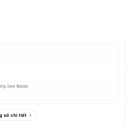
ting Saw Blade)
 số chi tiết
ăng cưa Bi-Metal với công nghệ TORCH