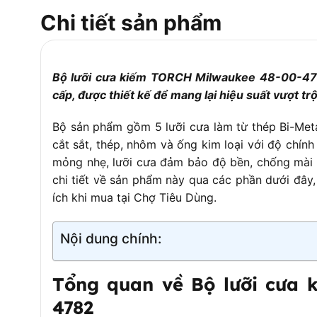
Ứng dụng
Cắt kim loại dày từ 6.3 
Chi tiết sản phẩm
Độ bền
Độ bền cao, chịu lực tốt,
– Răng cưa sắc bén, tối ư
Bộ lưỡi cưa kiếm TORCH Milwaukee 48-00-478
– Thiết kế mỏng cho đ
Công nghệ nổi bật
cấp, được thiết kế để mang lại hiệu suất vượt tr
– Công nghệ TORCH tăn
Bộ sản phẩm gồm 5 lưỡi cưa làm từ thép Bi-Metal
– Cắt nhanh, gọn, mịn mà
Khả năng cắt
cắt sắt, thép, nhôm và ống kim loại với độ chín
– Phù hợp cho các đườ
mỏng nhẹ, lưỡi cưa đảm bảo độ bền, chống mài
Tương thích
Phù hợp với các dòng má
chi tiết về sản phẩm này qua các phần dưới đây
ích khi mua tại Chợ Tiêu Dùng.
Trọng lượng bộ sản phẩm
~0.2 kg (ước tính cho bộ 5
Bảo hành
Theo chính sách nhà phân
Nội dung chính:
Tổng quan về Bộ lưỡi cưa 
4782