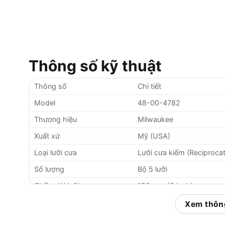
Thông số kỹ thuật
Thông số
Chi tiết
Model
48-00-4782
Thương hiệu
Milwaukee
Xuất xứ
Mỹ (USA)
Loại lưỡi cưa
Lưỡi cưa kiếm (Reciproca
Số lượng
Bộ 5 lưỡi
Chiều dài lưỡi cưa
150 mm (6 inch)
Số răng trên inch (TPI)
14 TPI (Teeth Per Inch)
Xem thông
Chất liệu
Thép hợp kim cao cấp, r