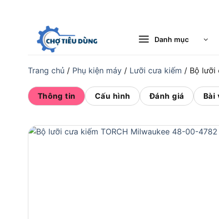
Bỏ
qua
nội
Danh mục
dung
Trang chủ
/
Phụ kiện máy
/
Lưỡi cưa kiếm
/
Bộ lưỡ
Thông tin
Cấu hình
Đánh giá
Bài 