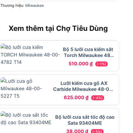
Thương hiệu:
Milwaukee
Xem thêm tại Chợ Tiêu Dùng
Bộ 5 lưỡi cưa kiếm sắt
Torch Milwaukee 48-
00-4787 T14 228.6mm
510.000
₫
(-1%)
Lưỡi kiếm cưa gỗ AX
Carbide Milwaukee 48-00-
5227 T5 300.48mm
625.000
₫
(-4%)
Bộ lưỡi cưa sắt tốc độ cao
Sata 93404ME
38.000
₫
(-5%)