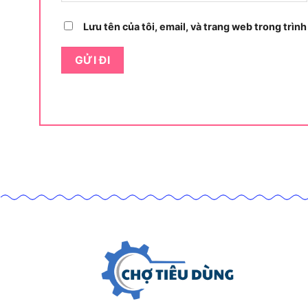
loại.
Lưu tên của tôi, email, và trang web trong trình
Tiếp theo, hãy cùng tìm hiểu về các đặc điểm và 
Đặc điểm và tính năng kỹ t
Đặc điểm và tính năng kỹ 
Bên cạnh công dụng, Bộ lưỡi cưa kiếm Milwauk
cấp và công nghệ tiên tiến. Cụ thể, dưới đây là c
Đặc điểm nổi bật
Chất liệu Bi-Metal: Lưỡi cưa kết hợp thép t
chống gãy và chống mài mòn.
Công nghệ Torch: Tăng cường khả năng cắt nha
thọ lưỡi.