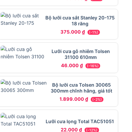
Bộ lưỡi cưa sắt Stanley 20-175
18 răng
375.000
₫
(-1%)
Lưỡi cưa gỗ nhiễm Tolsen
31100 610mm
46.000
₫
(-16%)
Bộ lưỡi cưa Tolsen 30065
300mm chĩnh hãng, giá tốt
1.899.000
₫
(-2%)
Lưỡi cưa lọng Total TAC51051
22.000
₫
(-12%)