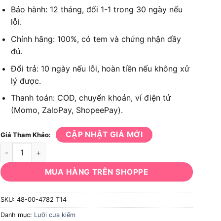
Bảo hành: 12 tháng, đổi 1-1 trong 30 ngày nếu
lỗi.
Chính hãng: 100%, có tem và chứng nhận đầy
đủ.
Đổi trả: 10 ngày nếu lỗi, hoàn tiền nếu không xử
lý được.
Thanh toán: COD, chuyển khoản, ví điện tử
(Momo, ZaloPay, ShopeePay).
CẬP NHẬT GIÁ MỚI
Giá Tham Khảo:
Bộ lưỡi cưa kiếm TORCH Milwaukee 48-00-4782 T14 152.4mm 
MUA HÀNG TRÊN SHOPPE
SKU:
48-00-4782 T14
Danh mục:
Lưỡi cưa kiếm