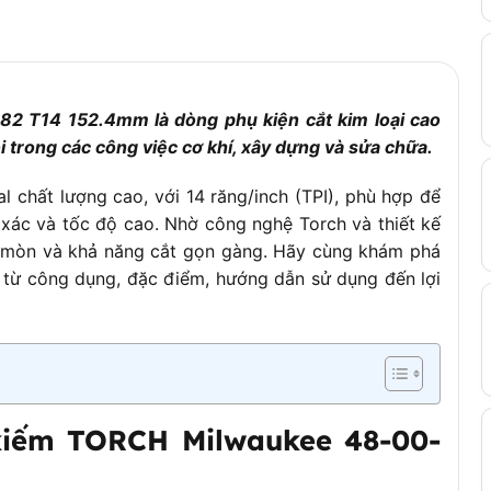
mm đến 11 mm (thép, nhôm, đồng, hợp kim kim loại)
 chống gãy và mài mòn trong quá trình sử dụng
u hóa tốc độ cắt
2 T14 152.4mm là dòng phụ kiện cắt kim loại cao
ường cắt chính xác
ội trong các công việc cơ khí, xây dựng và sửa chữa.
g tuổi thọ và hiệu suất cắt
 chất lượng cao, với 14 răng/inch (TPI), phù hợp để
ng
h xác và tốc độ cao. Nhờ công nghệ Torch và thiết kế
ng cắt thẳng và cong
 mòn và khả năng cắt gọn gàng. Hãy cùng khám phá
y cưa kiếm Milwaukee và các máy cưa tương thích khác
, từ công dụng, đặc điểm, hướng dẫn sử dụng đến lợi
 lưỡi)
 phối chính hãng (thường 6-12 tháng)
kiếm TORCH Milwaukee 48-00-