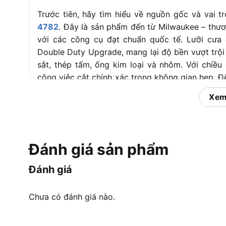
Trước tiên, hãy tìm hiểu về nguồn gốc và vai t
4782
. Đây là sản phẩm đến từ Milwaukee – thươ
với các công cụ đạt chuẩn quốc tế. Lưỡi cưa
Double Duty Upgrade, mang lại độ bền vượt trội 
sắt, thép tấm, ống kim loại và nhôm. Với chiề
công việc cắt chính xác trong không gian hẹp. 
tiễn của lưỡi cưa này.
Xem
Công dụng và đối tượng sử 
Đánh giá sản phẩm
Công dụng và đối tượn
Đánh giá
Cụ thể, Bộ lưỡi cưa kiếm Milwaukee 48-00-4782 
nhiều lĩnh vực, từ công nghiệp đến dân dụng. 
Chưa có đánh giá nào.
tượng sử dụng: