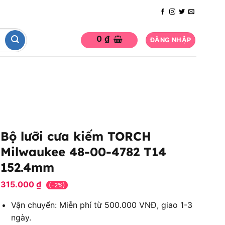
0
₫
ĐĂNG NHẬP
Bộ lưỡi cưa kiếm TORCH
Milwaukee 48-00-4782 T14
152.4mm
315.000
₫
(-2%)
Vận chuyển: Miễn phí từ 500.000 VNĐ, giao 1-3
ngày.