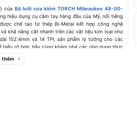
rò của
Bộ lưỡi cưa kiếm TORCH Milwaukee 48-00-
ng hiệu dụng cụ cầm tay hàng đầu của Mỹ, nổi tiếng
 được chế tạo từ thép Bi-Metal kết hợp công nghệ
và khả năng cắt nhanh trên các vật liệu kim loại như
u dài 152.4mm và 14 TPI, sản phẩm lý tưởng cho các
Để hiểu rõ hơn, hãy cùng khám phá các ứng dụng thực
 thêm
dụng của Sata 93408ME
g sử dụng của Sata 93408ME
được thiết kế để đáp ứng nhu cầu cắt kim loại trong
Dưới đây là phân tích chi tiết về công dụng và đối