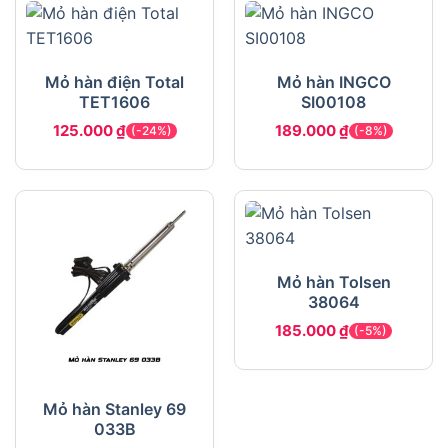
Mỏ hàn điện Total
Mỏ hàn INGCO
TET1606
SI00108
125.000
₫
189.000
₫
(-24%)
(-8%)
Mỏ hàn Tolsen
38064
185.000
₫
(-5%)
Mỏ hàn Stanley 69
033B