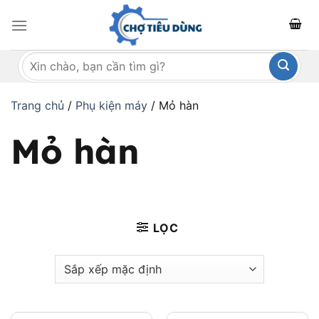
Bỏ
qua
nội
Tìm
dung
kiếm:
Trang chủ
/
Phụ kiện máy
/
Mỏ hàn
Mỏ hàn
LỌC