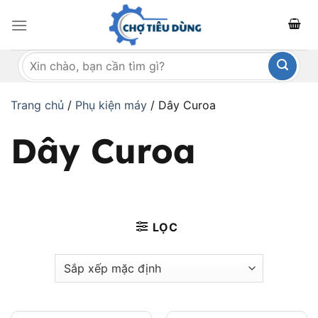
Bỏ
qua
nội
Tìm
dung
kiếm:
Trang chủ
/
Phụ kiện máy
/
Dây Curoa
Dây Curoa
LỌC