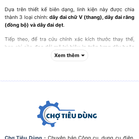
Dựa trên thiết kế biên dạng, linh kiện này được chia
thành 3 loại chính:
dây đai chữ V (thang), dây đai răng
(đồng bộ) và dây đai dẹt
.
Tiếp theo, để tra cứu chính xác kích thước thay thế,
bạn chỉ cần
đọc dải mã ký hiệu in trên lưng dây hoặc
dùng thước kẹp đo
trực tiếp chiều rộng, độ dày và
Xem thêm
chu vi.
Trong quá trình vận hành, nếu gặp hiện tượng đứt,
trượt hoặc kêu rít, giải pháp khắc phục dứt điểm là
điều chỉnh lại độ căng, căn chỉnh sự đồng phẳng của
hai puli và vệ sinh dầu mỡ
.
Về mặt chất lượng, các xưởng sản xuất và thợ máy
hiện ưu tiên sử dụng 4 thương hiệu uy tín toàn cầu
gồm
Bando, Mitsuboshi, Gates và Optibelt
.
Chợ Tiêu Dùng
- Chuyên bán Công cụ, dụng cụ điện,