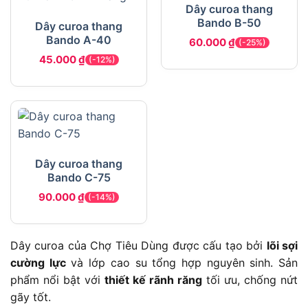
Dây curoa thang
Bando B-50
Dây curoa thang
Bando A-40
60.000
₫
(-25%)
45.000
₫
(-12%)
Dây curoa thang
Bando C-75
90.000
₫
(-14%)
Dây curoa của Chợ Tiêu Dùng được cấu tạo bởi
lõi sợi
cường lực
và lớp cao su tổng hợp nguyên sinh. Sản
phẩm nổi bật với
thiết kế rãnh răng
tối ưu, chống nứt
gãy tốt.