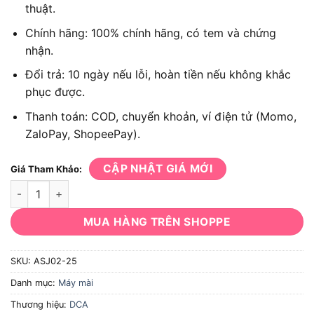
thuật.
Chính hãng: 100% chính hãng, có tem và chứng
nhận.
Đổi trả: 10 ngày nếu lỗi, hoàn tiền nếu không khắc
phục được.
Thanh toán: COD, chuyển khoản, ví điện tử (Momo,
ZaloPay, ShopeePay).
CẬP NHẬT GIÁ MỚI
Giá Tham Khảo:
Máy mài khuôn DCA ASJ02-25 số lượng
MUA HÀNG TRÊN SHOPPE
SKU:
ASJ02-25
Danh mục:
Máy mài
Thương hiệu:
DCA