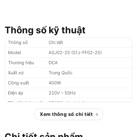
Thông số kỹ thuật
Thông số
Chi tiết
Model
ASJ02-25 (S1J-FF02-25)
Thương hiệu
DCA
Xuất xứ
Trung Quốc
Công suất
400W
Điện áp
220V – 50Hz
Tốc độ không tải
27,000 vòng/phút
Kích thước đầu
Xem thông số chi tiết
kẹp (cốt mũi
6mm
mài)
Chi tiết sản phẩm
Khả năng mài
6 – 25mm