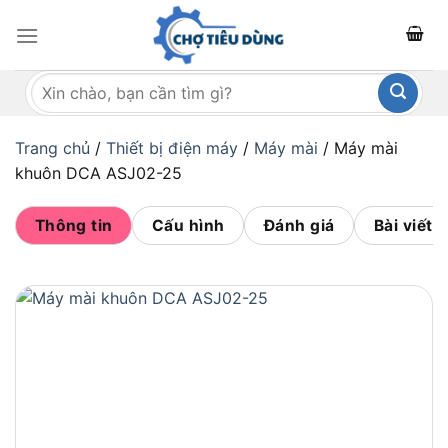
Bỏ
qua
nội
Tìm
dung
kiếm:
Trang chủ
/
Thiết bị điện máy
/
Máy mài
/
Máy mài
khuôn DCA ASJ02-25
Thông tin
Cấu hình
Đánh giá
Bài viết