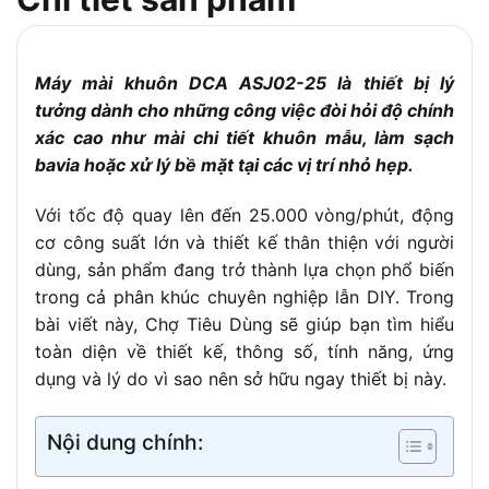
Đường kính đĩa
25mm
mài
Máy mài khuôn DCA ASJ02-25 là thiết bị lý
1.8kg (theo một số nguồn) hoặc 2.2kg
Trọng lượng
(theo nguồn khác)
tưởng dành cho những công việc đòi hỏi độ chính
xác cao như mài chi tiết khuôn mẫu, làm sạch
Thời gian bảo
6 tháng
hành
bavia hoặc xử lý bề mặt tại các vị trí nhỏ hẹp.
– Thiết kế nhỏ gọn, chắc chắn
Với tốc độ quay lên đến 25.000 vòng/phút, động
– Công suất mạnh mẽ, hoạt động
Tính năng nổi
cơ công suất lớn và thiết kế thân thiện với người
liên tục
bật
dùng, sản phẩm đang trở thành lựa chọn phổ biến
– Phù hợp mài, làm sạch các vị trí
trong cả phân khúc chuyên nghiệp lẫn DIY. Trong
chi tiết nhỏ
bài viết này, Chợ Tiêu Dùng sẽ giúp bạn tìm hiểu
Không được đề cập cụ thể (thường bao
toàn diện về thiết kế, thông số, tính năng, ứng
Phụ kiện đi kèm
gồm mũi mài và dụng cụ tháo lắp)
dụng và lý do vì sao nên sở hữu ngay thiết bị này.
Nội dung chính: