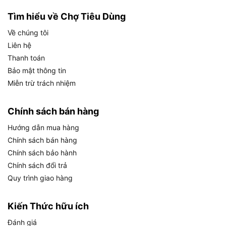
dùng bán chuyên.
Tìm hiểu về Chợ Tiêu Dùng
Hướng dẫn sử dụng máy mài DCA
Về chúng tôi
ASJ02-25 đúng cách – Đảm bảo hiệu
Liên hệ
quả và an toàn
Thanh toán
Bảo mật thông tin
Miễn trừ trách nhiệm
Chính sách bán hàng
Hướng dẫn mua hàng
Chính sách bán hàng
Chính sách bảo hành
Chính sách đổi trả
Quy trình giao hàng
Kiến Thức hữu ích
Đánh giá