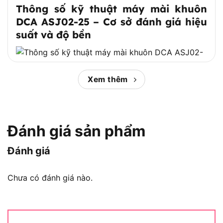
Thông số kỹ thuật máy mài khuôn
DCA ASJ02-25 – Cơ sở đánh giá hiệu
suất và độ bền
Xem thêm
Thông số kỹ thuật máy mài khuôn DCA ASJ02-25
Dưới đây là bảng thông số kỹ thuật nổi bật của
Máy mài khuôn cầm tay DCA ASJ02-25:
Đánh giá sản phẩm
Mã sản phẩm: DCA ASJ02-25
Đánh giá
Thương hiệu: DCA (Dongcheng – Trung Quốc)
Chưa có đánh giá nào.
Công suất tiêu thụ: 400W
Tốc độ không tải: 25.000 vòng/phút
Đầu kẹp: 6 mm (chuẩn phổ thông)