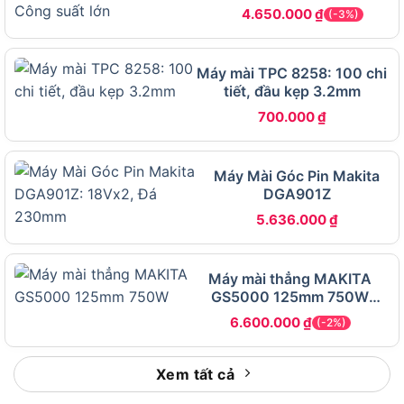
550W
4.650.000
₫
(-3%)
Máy mài TPC 8258: 100 chi
tiết, đầu kẹp 3.2mm
700.000
₫
Máy Mài Góc Pin Makita
Ứng dụng máy mài khuôn Makita GD0601
DGA901Z
5.636.000
₫
Gia công khuôn mẫu, mài rãnh và lỗ kỹ thuật
Máy mài
chuyên dùng để xử lý các chi tiết khuôn
Máy mài thẳng MAKITA
GS5000 125mm 750W
đúc, bo cạnh, tạo rãnh hoặc chỉnh sửa các đường
Chính hãng – Giá rẻ
viền nhỏ. Đặc biệt hữu ích trong công nghiệp chế
6.600.000
₫
(-2%)
tạo khuôn nhựa, khuôn kim loại hoặc sản xuất chi
tiết cơ khí chính xác.
Xem tất cả