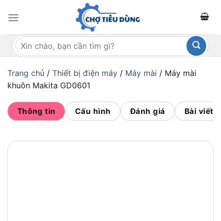
Bỏ
qua
nội
Tìm
dung
kiếm:
Trang chủ
/
Thiết bị điện máy
/
Máy mài
/
Máy mài
khuôn Makita GD0601
Thông tin
Cấu hình
Đánh giá
Bài viết