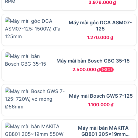
chi tiết nhỏ.
3.979.000
₫
Độ bền vượt trội – Chuẩn chất lượng Nhật Bản
Máy mài góc DCA ASM07-
Makita GD0601 được sản xuất theo quy chuẩn kỹ
125
thuật cao, mô-tơ bền bỉ với chổi than có thể thay
1.270.000
₫
thế, hệ thống cách nhiệt tốt, giúp máy vận hành
ổn định trong thời gian dài mà không quá nóng.
Máy mài bàn Bosch GBG 35-15
Ứng dụng máy mài khuôn Makita
2.500.000
₫
(-8%)
GD0601 trong thực tế
Máy mài Bosch GWS 7-125
1.100.000
₫
Máy mài bàn MAKITA
GB801 205x19mm