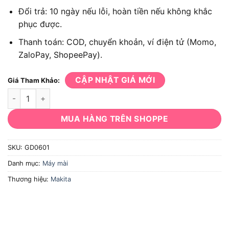
Đổi trả: 10 ngày nếu lỗi, hoàn tiền nếu không khắc
phục được.
Thanh toán: COD, chuyển khoản, ví điện tử (Momo,
ZaloPay, ShopeePay).
CẬP NHẬT GIÁ MỚI
Giá Tham Khảo:
Máy mài khuôn Makita GD0601 số lượng
MUA HÀNG TRÊN SHOPPE
SKU:
GD0601
Danh mục:
Máy mài
Thương hiệu:
Makita