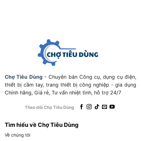
Đánh bóng và hoàn thiện bề mặt
Với đầu mài, đầu đánh bóng hoặc mũi chà, máy có
thể làm nhẵn bề mặt gỗ, kim loại hoặc vật liệu
composite trong giai đoạn hoàn thiện sản phẩm.
Ứng dụng trong ngành mỹ nghệ, chạm khắc
Kết hợp với các phụ kiện chuyên dụng, Makita
GD0601 được dùng để khắc hoa văn, làm mịn
tượng gỗ, điêu khắc trên kim loại nhẹ hoặc tạo
hình chi tiết cho đồ handmade.
Chợ Tiêu Dùng
- Chuyên bán Công cụ, dụng cụ điện,
thiết bị cầm tay, trang thiết bị công nghiệp - gia dụng
Hướng dẫn sử dụng Makita GD0601
Chính hãng, Giá rẻ, Tư vấn nhiệt tình, hỗ trợ 24/7
an toàn, hiệu quả
Theo dõi Chợ Tiêu Dùng
Tìm hiểu về Chợ Tiêu Dùng
Về chúng tôi