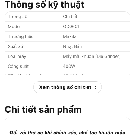
Thông số kỹ thuật
Thông số
Chi tiết
Model
GD0601
Thương hiệu
Makita
Xuất xứ
Nhật Bản
Loại máy
Máy mài khuôn (Die Grinder)
Công suất
400W
Tốc độ không tải
25.000 v/p
Khả năng chấu bóp
3 – 6 mm
Xem thông số chi tiết
Đường kính đá mài tối
38 mm
đa
Chi tiết sản phẩm
Chiều dài trục tối đa
46 mm
Kiểu công tắc
Công tắc trượt (ngón)
Độ dài dây dẫn
2.5 m
Đối với thợ cơ khí chính xác, chế tạo khuôn mẫu