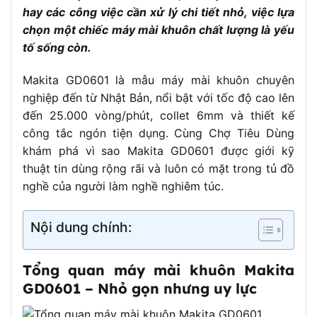
hay các công việc cần xử lý chi tiết nhỏ, việc lựa
Kích thước (D x R x C)
359 x 82 x 82 mm
chọn một chiếc máy mài khuôn chất lượng là yếu
Trọng lượng
1.68 kg
tố sống còn.
Chổi than
CB-325
Makita GD0601 là mẫu máy mài khuôn chuyên
– Cách điện kép
nghiệp đến từ Nhật Bản, nổi bật với tốc độ cao lên
– Thiết kế nòng dài
đến 25.000 vòng/phút, collet 6mm và thiết kế
Tính năng nổi bật
– Thân máy thon gọn, dễ
công tắc ngón tiện dụng. Cùng Chợ Tiêu Dùng
cầm
khám phá vì sao Makita GD0601 được giới kỹ
thuật tin dùng rộng rãi và luôn có mặt trong tủ đồ
Phụ kiện đi kèm
Cờ lê (không kèm mũi mài)
nghề của người làm nghề nghiêm túc.
Thời gian bảo hành
6 – 12 tháng (tùy nhà cung cấp)
Nội dung chính:
Tổng quan máy mài khuôn Makita
GD0601 – Nhỏ gọn nhưng uy lực