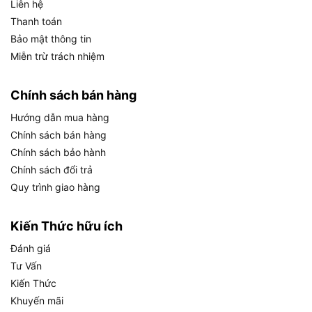
Liên hệ
Thanh toán
Bảo mật thông tin
Miễn trừ trách nhiệm
Chính sách bán hàng
Hướng dẫn mua hàng
Chính sách bán hàng
Chính sách bảo hành
Chính sách đổi trả
Quy trình giao hàng
Hướng dẫn sử dụng Makita GD0601 an toàn, hiệu quả
Kiến Thức hữu ích
Chọn mũi mài đúng kích cỡ collet 6mm và siết
Đánh giá
chặt bằng khóa
Tư Vấn
Kiến Thức
Bật công tắc ngón khi tay đã đặt đúng vị trí để
Khuyến mãi
thao tác chính xác