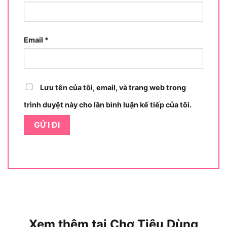
chi tiết về phân khúc thị trường của model
DGA417Z.
Email
*
Makita DGA417Z thuộc phân khúc máy mài
nào?
DGA417Z thuộc phân khúc máy mài pin cầm tay
chuyên nghiệp tầm trung trong hệ 18V LXT của
Lưu tên của tôi, email, và trang web trong
Makita.
trình duyệt này cho lần bình luận kế tiếp của tôi.
Trong dải sản phẩm máy mài pin Makita, DGA417Z
nằm ở nhóm đĩa 100mm có brushless + điều tốc,
cao hơn các dòng mài pin chổi than đời cũ và rẻ
hơn các bản 125mm (DGA517Z) hay máy AWS
không dây. Điểm phân khúc của máy là đầy đủ
công nghệ an toàn (AFT, ADT, phanh điện) nhưng
vẫn giữ kích thước đĩa 100mm phổ biến nhất tại
Việt Nam, giúp giá vật tư đá mài/đá cắt rẻ và dễ
Xem thêm tại Chợ Tiêu Dùng
tìm.