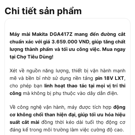
Tốc độ không
3.000 – 8.500 vòng/phút (có điều chỉnh
Chi tiết sản phẩm
tải
tốc độ)
Kích thước (D
368 x 117 x 147 mm
x R x C)
Trọng lượng
Máy mài Makita DGA417Z mang đến đường cắt
2.2 – 2.9 kg (tùy pin sử dụng)
chuẩn xác với giá 3.659.000 VND, giúp tăng chất
– Điều chỉnh tốc độ tự động (ADT)
lượng thành phẩm và tối ưu công việc. Mua ngay
– Chống khởi động lại (Anti-Restart)
tại Chợ Tiêu Dùng!
– Hãm tốc độ bằng điện (Brake)
Chức năng
– Cảm biến kích hoạt điều tốc (AFT)
nổi bật
Xét về nguồn năng lượng, thiết bị vận hành mạnh
– Hệ thống hút bụi tương thích
mẽ và bền bỉ nhờ sử dụng nền tảng
pin 18V LXT
,
cho phép bạn
linh hoạt thao tác tại mọi vị trí thi
– Đèn báo dung lượng pin
công
mà không bị phụ thuộc vào dây dẫn điện.
– BL: Động cơ không chổi than
– XPT: Chống bụi và thấm nước
Về công nghệ vận hành, máy được tích hợp
động
cơ không chổi than hiện đại, giúp tối ưu hóa hiệu
– LXT: Hệ thống pin Makita
Công nghệ
suất cắt mài
đồng thời kéo dài tuổi thọ động cơ
– ADT: Tự động điều chỉnh tốc độ
đáng kể trong môi trường làm việc cường độ cao.
– AFT: Tắt động cơ khi kẹt lưỡi