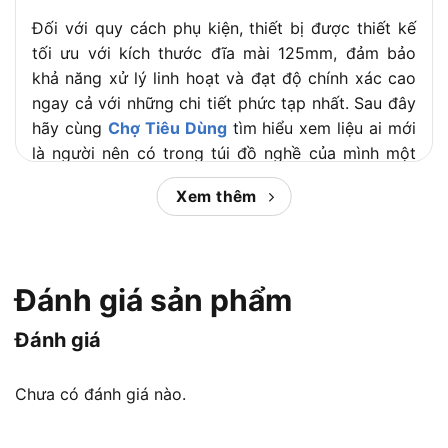
– Brake: Phanh điện
Đối với quy cách phụ kiện, thiết bị được thiết kế
tối ưu với kích thước đĩa mài 125mm, đảm bảo
– Đá mài (A-80852)
khả năng xử lý linh hoạt và đạt độ chính xác cao
– Tay cầm phụ (158237-4)
Phụ kiện đi
ngay cả với những chi tiết phức tạp nhất. Sau đây
– Cờ lê siết ốc (782420-7)
kèm
hãy cùng
Chợ Tiêu Dùng
tìm hiểu xem liệu ai mới
– Chụp bảo vệ (125885-4)
là người nên có trong túi đồ nghề của mình một
chiếc máy mài Makita DGA417Z!
Thời gian bảo
6 tháng
Xem thêm
hành
Nội dung chính:
Mài ba via, làm nhẵn mối hàn, cắt kim loại,
Ứng dụng
đánh bóng bề mặt
– Sản phẩm chỉ bao gồm thân máy, không
Đánh giá sản phẩm
Máy mài Makita DGA417Z có gì nổi
kèm pin và sạc
bật và phù hợp ai?
Lưu ý
– Đảm bảo sử dụng đĩa mài đúng kích
Đánh giá
thước và loại phù hợp
Chưa có đánh giá nào.
Makita DGA417Z có thể đáp ứng công việc của thợ
chuyên và bán chuyên