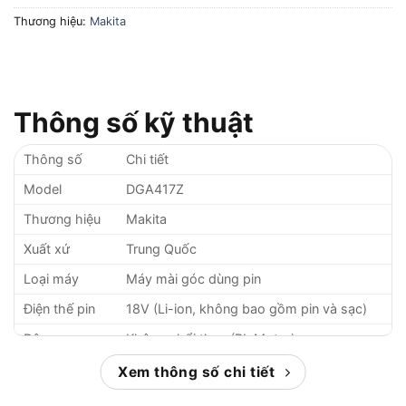
Thương hiệu:
Makita
Thông số kỹ thuật
Thông số
Chi tiết
Model
DGA417Z
Thương hiệu
Makita
Xuất xứ
Trung Quốc
Loại máy
Máy mài góc dùng pin
Điện thế pin
18V (Li-ion, không bao gồm pin và sạc)
Động cơ
Không chổi than (BL Motor)
Đường kính
Xem thông số chi tiết
100mm
đĩa mài/cắt