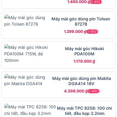
1.490.000
₫
(-4%)
Sau khi đã rõ máy phục vụ ai, vấn đề tiếp theo
người mua quan tâm chính là pin – yếu tố quyết
Máy mài góc dùng pin Tolsen
định hiệu suất của bất kỳ máy không dây nào.
87278
1.299.000
₫
(-4%)
Pin 18V LXT trên Makita DGA417Z có
gì đáng chú ý?
Máy mài góc Hikoki
PDA100M
1.179.000
₫
Pin 18V LXT của Makita là chuẩn pin lithium-ion phổ
biến nên dễ dàng thay thế
Máy mài góc dùng pin Makita
DGA414 18V
Pin 18V LXT của Makita là chuẩn pin lithium-ion
4.398.000
₫
(-4%)
phổ biến nhất trên dụng cụ pin hiện nay, cho
dòng xả ổn định, tương thích chéo với hàng trăm
thiết bị Makita khác.
Máy mài TPC 8258: 100 chi
tiết, đầu kẹp 3.2mm