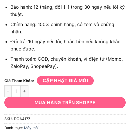
Bảo hành: 12 tháng, đổi 1-1 trong 30 ngày nếu lỗi kỹ
thuật.
Chính hãng: 100% chính hãng, có tem và chứng
nhận.
Đổi trả: 10 ngày nếu lỗi, hoàn tiền nếu không khắc
phục được.
Thanh toán: COD, chuyển khoản, ví điện tử (Momo,
ZaloPay, ShopeePay).
CẬP NHẬT GIÁ MỚI
Giá Tham Khảo:
Máy mài góc Makita DGA417Z dùng pin 18V 100mm công tắc b
MUA HÀNG TRÊN SHOPPE
SKU:
DGA417Z
Danh mục:
Máy mài