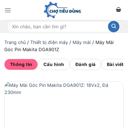
Bỏ
qua
nội
Tìm
dung
kiếm:
Trang chủ
/
Thiết bị điện máy
/
Máy mài
/
Máy Mài
Góc Pin Makita DGA901Z
Thông tin
Cấu hình
Đánh giá
Bài viết