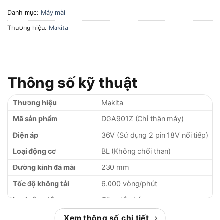
Danh mục:
Máy mài
Thương hiệu:
Makita
Thông số kỹ thuật
Thương hiệu
Makita
Mã sản phẩm
DGA901Z (Chỉ thân máy)
Điện áp
36V (Sử dụng 2 pin 18V nối tiếp)
Loại động cơ
BL (Không chổi than)
Đường kính đá mài
230 mm
Tốc độ không tải
6.000 vòng/phút
Loại công tắc
Công tắc bóp
Trọng lượng (kèm pin)
5.2 – 8.0 kg (tùy loại pin)
Xem thông số chi tiết