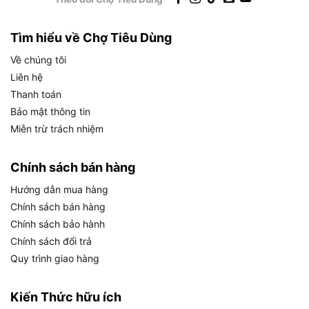
kích thước tổng thể 510 x 246 x 150mm. Các
thông số này phản ánh một máy mài góc pin có
Tìm hiểu về Chợ Tiêu Dùng
hiệu suất tương đương dòng máy mài điện trực
tiếp 230mm phổ thông.
Về chúng tôi
Liên hệ
Bảng dưới đây tổng hợp toàn bộ thông số kỹ
Thanh toán
thuật của DGA901Z, giúp bạn đánh giá nhanh sự
Bảo mật thông tin
phù hợp của sản phẩm với nhu cầu sử dụng thực
Miễn trừ trách nhiệm
tế:
Chính sách bán hàng
THÔNG SỐ KỸ
GIÁ TRỊ
THUẬT
Hướng dẫn mua hàng
Điện áp pin
18V x 2 (LXT)
Chính sách bán hàng
Chính sách bảo hành
Tốc độ không tải
8.500 vòng/phút
Chính sách đổi trả
Kích thước đá mài
230mm
Quy trình giao hàng
Đường kính trục
M14
Trọng lượng
Kiến Thức hữu ích
5,3 kg
(không pin)