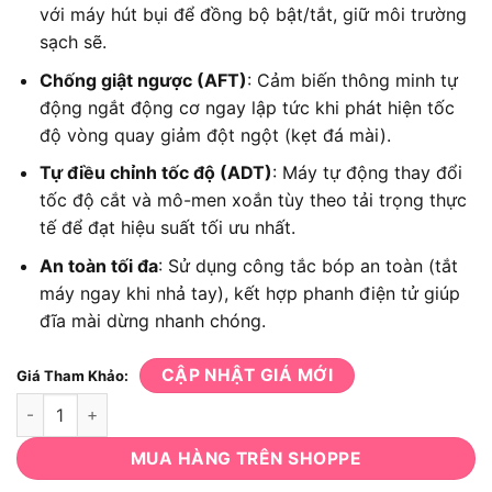
với máy hút bụi để đồng bộ bật/tắt, giữ môi trường
sạch sẽ.
Chống giật ngược (AFT)
: Cảm biến thông minh tự
động ngắt động cơ ngay lập tức khi phát hiện tốc
độ vòng quay giảm đột ngột (kẹt đá mài).
Tự điều chỉnh tốc độ (ADT)
: Máy tự động thay đổi
tốc độ cắt và mô-men xoắn tùy theo tải trọng thực
tế để đạt hiệu suất tối ưu nhất.
An toàn tối đa
: Sử dụng công tắc bóp an toàn (tắt
máy ngay khi nhả tay), kết hợp phanh điện tử giúp
đĩa mài dừng nhanh chóng.
CẬP NHẬT GIÁ MỚI
Giá Tham Khảo:
Máy Mài Góc Pin Makita DGA901Z số lượng
MUA HÀNG TRÊN SHOPPE