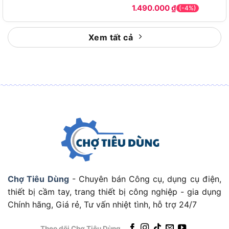
1.490.000
₫
(-4%)
dùng cùng loại pin, mang lại giá trị đầu tư dài
hạn
Xem tất cả
Thương hiệu Makita được thành lập năm 1915 tại
Nagoya, Nhật Bản, hiện là một trong ba hãng sản
xuất máy công cụ điện lớn nhất thế giới. Tiêu
chuẩn chất lượng công nghiệp của Makita được
kiểm định theo ISO 9001 và các quy chuẩn an
toàn châu Âu (EN 60745), đảm bảo độ bền và độ
tin cậy trong môi trường sử dụng khắc nghiệt.
Máy Mài Góc Pin Makita DGA901Z Có
Thông Số Kỹ Thuật Như Thế Nào?
Chợ Tiêu Dùng
- Chuyên bán Công cụ, dụng cụ điện,
Makita DGA901Z có các thông số kỹ thuật chính
thiết bị cầm tay, trang thiết bị công nghiệp - gia dụng
gồm điện áp 18Vx2 LXT, tốc độ không tải 8.500
Chính hãng, Giá rẻ, Tư vấn nhiệt tình, hỗ trợ 24/7
vòng/phút, kích thước đá mài 230mm, đường kính
trục M14, trọng lượng máy không pin 5,3kg và
Theo dõi Chợ Tiêu Dùng