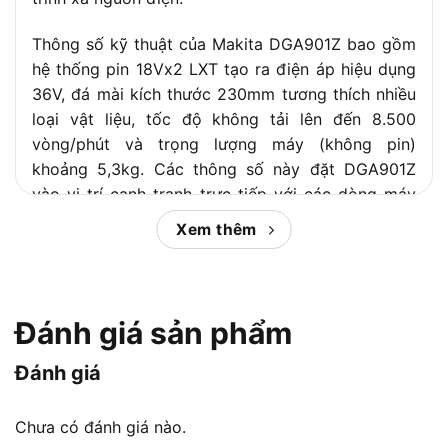
Thông số kỹ thuật của Makita DGA901Z bao gồm
hệ thống pin 18Vx2 LXT tạo ra điện áp hiệu dụng
36V, đá mài kích thước 230mm tương thích nhiều
loại vật liệu, tốc độ không tải lên đến 8.500
vòng/phút và trọng lượng máy (không pin)
khoảng 5,3kg. Các thông số này đặt DGA901Z
vào vị trí cạnh tranh trực tiếp với các dòng máy
mài góc pin 230mm từ DeWalt, Bosch và Hitachi
Xem thêm
trong phân khúc chuyên nghiệp.
Bài viết dưới đây
Chợ Tiêu Dùng
sẽ phân tích
toàn diện Makita DGA901Z: từ định nghĩa sản
Đánh giá sản phẩm
phẩm, thông số kỹ thuật chi tiết, tính năng nổi bật,
hiệu suất thực tế, cho đến so sánh với đối thủ
Đánh giá
cùng phân khúc và gợi ý cấu hình pin tối ưu. Đây
là tài liệu tham khảo đầy đủ giúp bạn đưa ra quyết
Chưa có đánh giá nào.
định mua đúng đắn.