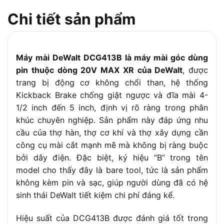
Tính năng an toàn
Phanh điện tử, E-Clutch
Chi tiết sản phẩm
Máy mài DeWalt DCG413B là máy mài góc dùng
pin thuộc dòng 20V MAX XR của DeWalt
, được
trang bị động cơ không chổi than, hệ thống
Kickback Brake chống giật ngược và đĩa mài 4-
1/2 inch đến 5 inch, định vị rõ ràng trong phân
khúc chuyên nghiệp. Sản phẩm này đáp ứng nhu
cầu của thợ hàn, thợ cơ khí và thợ xây dựng cần
công cụ mài cắt mạnh mẽ mà không bị ràng buộc
bởi dây điện. Đặc biệt, ký hiệu “B” trong tên
model cho thấy đây là bare tool, tức là sản phẩm
không kèm pin và sạc, giúp người dùng đã có hệ
sinh thái DeWalt tiết kiệm chi phí đáng kể.
Hiệu suất của DCG413B được đánh giá tốt trong