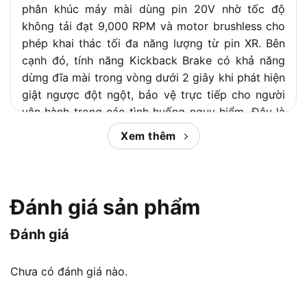
phân khúc máy mài dùng pin 20V nhờ tốc độ
không tải đạt 9,000 RPM và motor brushless cho
phép khai thác tối đa năng lượng từ pin XR. Bên
cạnh đó, tính năng Kickback Brake có khả năng
dừng đĩa mài trong vòng dưới 2 giây khi phát hiện
giật ngược đột ngột, bảo vệ trực tiếp cho người
vận hành trong các tình huống nguy hiểm. Đây là
lợi thế cạnh tranh rõ ràng so với nhiều đối thủ
Xem thêm
cùng phân khúc như Makita XAG04Z khi xét về
tính năng an toàn tích hợp.
Để đưa ra quyết định mua hàng đúng đắn, người
Đánh giá sản phẩm
dùng cần nắm rõ các ứng dụng phù hợp, phụ kiện
tương thích và so sánh trực tiếp giữa DCG413B
Đánh giá
với các dòng máy mài khác. Tiếp theo
Chợ Tiêu
Dùng
sẽ phân tích toàn diện từ thông số kỹ thuật,
Chưa có đánh giá nào.
tính năng nổi bật, đánh giá hiệu suất cho đến lời
khuyên chọn mua thực tế để bạn có đầy đủ thông