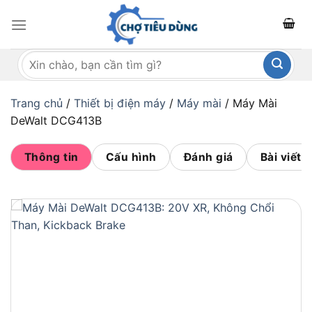
Bỏ
qua
nội
Tìm
dung
kiếm:
Trang chủ
/
Thiết bị điện máy
/
Máy mài
/
Máy Mài
DeWalt DCG413B
Thông tin
Cấu hình
Đánh giá
Bài viết