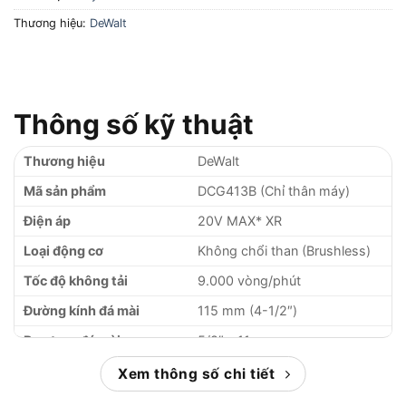
Thương hiệu:
DeWalt
Thông số kỹ thuật
Thương hiệu
DeWalt
Mã sản phẩm
DCG413B (Chỉ thân máy)
Điện áp
20V MAX* XR
Loại động cơ
Không chổi than (Brushless)
Tốc độ không tải
9.000 vòng/phút
Đường kính đá mài
115 mm (4-1/2″)
Ren trục đá mài
5/8″ – 11
Loại công tắc
Công tắc bóp (Paddle Switch)
Xem thông số chi tiết
Trọng lượng (thân máy)
1.7 kg