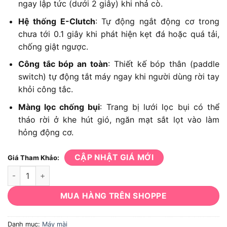
ngay lập tức (dưới 2 giây) khi nhả cò.
Hệ thống E-Clutch
: Tự động ngắt động cơ trong
chưa tới 0.1 giây khi phát hiện kẹt đá hoặc quá tải,
chống giật ngược.
Công tắc bóp an toàn
: Thiết kế bóp thân (paddle
switch) tự động tắt máy ngay khi người dùng rời tay
khỏi công tắc.
Màng lọc chống bụi
: Trang bị lưới lọc bụi có thể
tháo rời ở khe hút gió, ngăn mạt sắt lọt vào làm
hỏng động cơ.
CẬP NHẬT GIÁ MỚI
Giá Tham Khảo:
Máy Mài DeWalt DCG413B số lượng
MUA HÀNG TRÊN SHOPPE
Danh mục:
Máy mài