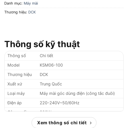
Danh mục:
Máy mài
Thương hiệu:
DCK
Thông số kỹ thuật
Thông số
Chi tiết
Model
KSM06-100
Thương hiệu
DCK
Xuất xứ
Trung Quốc
Loại máy
Máy mài góc dùng điện (công tắc đuôi)
Điện áp
220-240V~50/60Hz
Công suất
800W
Tốc độ không
Xem thông số chi tiết
9,000 vòng/phút
tải