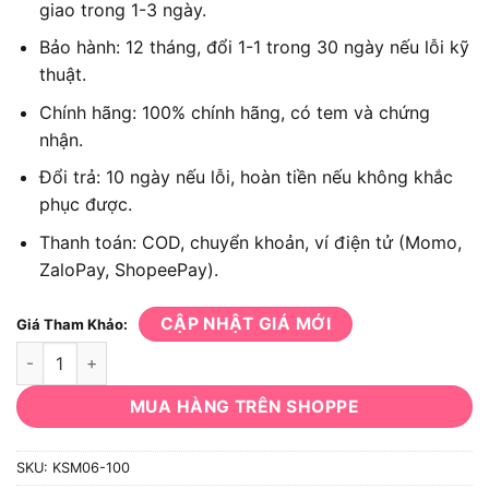
giao trong 1-3 ngày.
Bảo hành: 12 tháng, đổi 1-1 trong 30 ngày nếu lỗi kỹ
thuật.
Chính hãng: 100% chính hãng, có tem và chứng
nhận.
Đổi trả: 10 ngày nếu lỗi, hoàn tiền nếu không khắc
phục được.
Thanh toán: COD, chuyển khoản, ví điện tử (Momo,
ZaloPay, ShopeePay).
CẬP NHẬT GIÁ MỚI
Giá Tham Khảo:
Máy mài góc DCK KSM06-100 100mm 800W số lượng
MUA HÀNG TRÊN SHOPPE
SKU:
KSM06-100