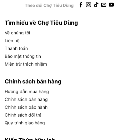
công tắc đuôi mang lại cho người dùng.
Theo dõi Chợ Tiêu Dùng
Công tắc đuôi tạo khác biệt gì khi thao tác?
Tìm hiểu về Chợ Tiêu Dùng
Công tắc đuôi là kiểu công tắc bật/tắt được bố trí
Về chúng tôi
ở phần thân sau của máy, hoạt động theo dạng
Liên hệ
trượt hoặc gạt, phù hợp khi người dùng cần giữ
Thanh toán
máy chắc bằng hai tay trong lúc mài cắt liên tục.
Bảo mật thông tin
Đây là điểm cần làm rõ vì nhiều kết quả bán hàng
Miễn trừ trách nhiệm
đang định danh sản phẩm là phiên bản “công tắc
đuôi”.
Chính sách bán hàng
Cụ thể, kiểu công tắc đuôi mang lại những đặc
Hướng dẫn mua hàng
điểm sau:
Chính sách bán hàng
Chính sách bảo hành
–
Vị trí công tắc
: đặt phía đuôi máy, dễ nhận diện
Chính sách đổi trả
ngay từ hình ảnh sản phẩm và là dấu hiệu phân
Quy trình giao hàng
biệt phiên bản KSM06-100 đuôi với các phiên bản
khác.