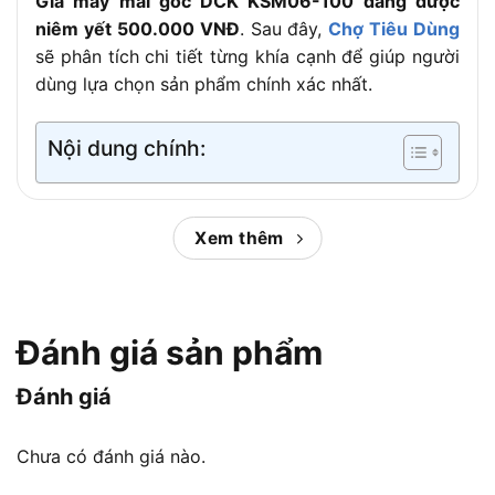
Giá máy mài góc DCK KSM06-100 đang được
niêm yết 500.000 VNĐ
. Sau đây,
Chợ Tiêu Dùng
sẽ phân tích chi tiết từng khía cạnh để giúp người
dùng lựa chọn sản phẩm chính xác nhất.
Nội dung chính:
Máy mài góc 800W DCK KSM06-100
Xem thêm
là dòng máy gì?
Đánh giá sản phẩm
DCK KSM06-100 thuộc dòng máy mài góc cầm tay cỡ
nhỏ sử dụng đá 100mm
Đánh giá
Máy mài góc 800W DCK KSM06-100 là dòng
Chưa có đánh giá nào.
máy mài góc cầm tay cỡ nhỏ sử dụng đá 100mm,
được thiết kế cho nhu cầu mài, cắt và xử lý bề