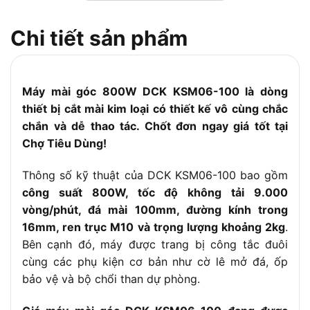
Ren trục đá
M10
Chi tiết sản phẩm
mài
Đường kính
100mm
đá mài
Đường kính
Máy mài góc 800W DCK KSM06-100 là dòng
16mm
trong đá mài
thiết bị cắt mài kim loại có thiết kế vô cùng chắc
chắn và dễ thao tác. Chốt đơn ngay giá tốt tại
Trọng lượng
2.0kg
Chợ Tiêu Dùng!
Loại mô tơ
Mô tơ chổi than, lõi dây đồng
Tính năng nổi
Thiết kế nhỏ gọn, tay cầm chống trượt,
Thông số kỹ thuật của DCK KSM06-100 bao gồm
bật
hiệu suất mài cao, dễ di chuyển
công suất 800W, tốc độ không tải 9.000
Phụ kiện đi
vòng/phút, đá mài 100mm, đường kính trong
Tay cầm phụ, cờ lê, vành chắn bảo vệ
kèm
16mm, ren trục M10 và trọng lượng khoảng 2kg
.
Thời gian bảo
Bên cạnh đó, máy được trang bị công tắc đuôi
12 tháng (tùy nhà cung cấp)
hành
cùng các phụ kiện cơ bản như cờ lê mở đá, ốp
bảo vệ và bộ chổi than dự phòng.