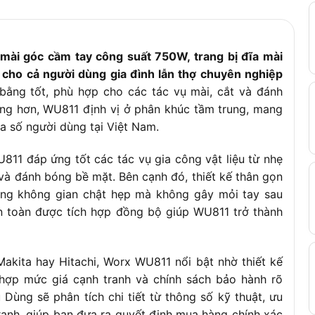
ài góc cầm tay công suất 750W, trang bị đĩa mài
cho cả người dùng gia đình lẫn thợ chuyên nghiệp
ằng tốt, phù hợp cho các tác vụ mài, cắt và đánh
ọng hơn, WU811 định vị ở phân khúc tầm trung, mang
đa số người dùng tại Việt Nam.
11 đáp ứng tốt các tác vụ gia công vật liệu từ nhẹ
và đánh bóng bề mặt. Bên cạnh đó, thiết kế thân gọn
rong không gian chật hẹp mà không gây mỏi tay sau
an toàn được tích hợp đồng bộ giúp WU811 trở thành
akita hay Hitachi, Worx WU811 nổi bật nhờ thiết kế
hợp mức giá cạnh tranh và chính sách bảo hành rõ
Dùng sẽ phân tích chi tiết từ thông số kỹ thuật, ưu
tranh, giúp bạn đưa ra quyết định mua hàng chính xác