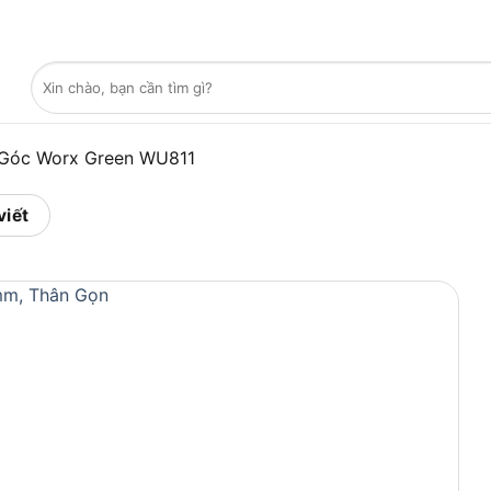
Tìm
kiếm:
Góc Worx Green WU811
viết