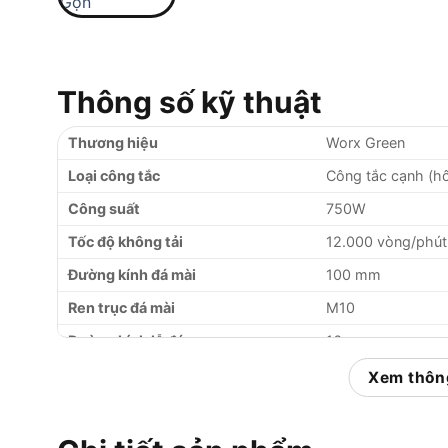
Thông số kỹ thuật
Thương hiệu
Worx Green
Loại công tắc
Công tắc cạnh (h
Công suất
750W
Tốc độ không tải
12.000 vòng/phút
Đường kính đá mài
100 mm
Ren trục đá mài
M10
Đường kính lỗ đá
16 mm
Trọng lượng
1.4 kg
Xem thông
Điện áp
220V/50Hz
Phụ kiện đi kèm
Cờ lê mở đá, tay 