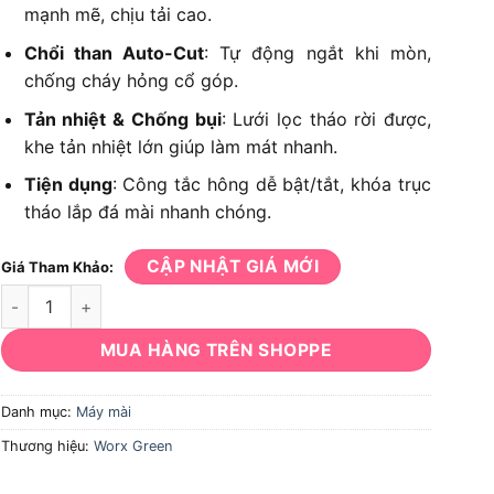
mạnh mẽ, chịu tải cao.
Chổi than Auto-Cut
: Tự động ngắt khi mòn,
chống cháy hỏng cổ góp.
Tản nhiệt & Chống bụi
: Lưới lọc tháo rời được,
khe tản nhiệt lớn giúp làm mát nhanh.
Tiện dụng
: Công tắc hông dễ bật/tắt, khóa trục
tháo lắp đá mài nhanh chóng.
CẬP NHẬT GIÁ MỚI
Giá Tham Khảo:
Máy Mài Góc Worx Green WU811 số lượng
MUA HÀNG TRÊN SHOPPE
Danh mục:
Máy mài
Thương hiệu:
Worx Green