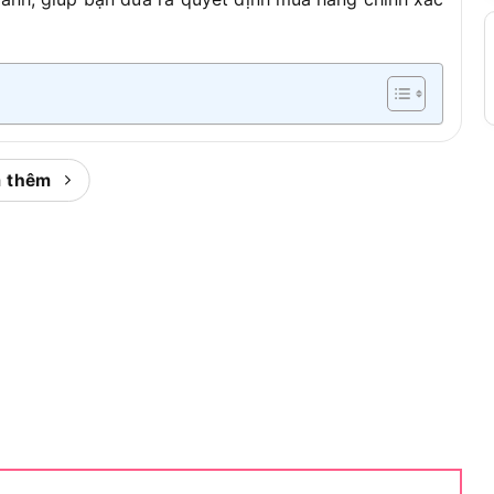
811 Là Gì?
 thêm
i góc cầm tay (angle grinder) thuộc thương hiệu
át triển cho nhu cầu gia công vật liệu tại gia đình
nh WU811, đại diện cho phân khúc mid-range trong
ệu suất và chi phí đầu tư.
U811 trong hệ sinh thái sản phẩm Worx, chúng ta cần
sản phẩm và định vị trong dải sản phẩm.
 tập đoàn Positec Tool Corporation, được thiết kế
ôi trường. Dòng Worx Green phân biệt với các dòng