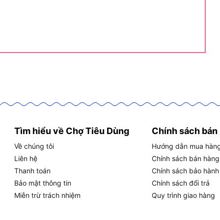
ầm tay dùng để mài, cắt, đánh bóng và làm sạch bề
ài quay tốc độ cao. Trục quay của máy vuông góc với
ợp cho nhiều ứng dụng từ gia công kim loại, gạch đá
WU811 Thuộc Phân Khúc Nào?
m trung) trong danh mục máy mài góc của Worx, cụ
Tìm hiểu về Chợ Tiêu Dùng
Chính sách bán
700.000 đến 1.200.000 VNĐ.
Về chúng tôi
Hướng dẫn mua hàn
góc nhỏ đến trung bình (so với nhóm 1.000W đến
Liên hệ
Chính sách bán hàng
Thanh toán
Chính sách bảo hành
Bảo mật thông tin
Chính sách đổi trả
áy nhỏ gọn, linh hoạt.
Miễn trừ trách nhiệm
Quy trình giao hàng
 đình, thợ xây dựng nhỏ.