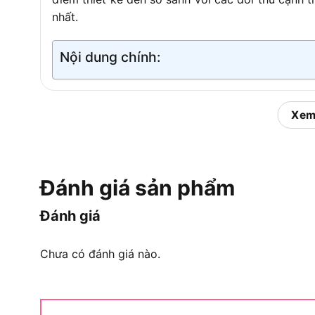
nhất.
Nội dung chính:
Máy Mài Góc Worx Green WU
Xem
Máy mài góc Worx Green WU811 là dòng máy mà
Worx, nằm trong dải sản phẩm Worx Green được ph
và công trình nhỏ. Sản phẩm mang mã định da
Đánh giá sản phẩm
danh mục máy mài góc của Worx, cân bằng giữa hi
Đánh giá
Cụ thể hơn, để hiểu rõ vị trí và đặc điểm của W
xem xét từ nguồn gốc thương hiệu đến phân loại 
Chưa có đánh giá nào.
Thương Hiệu Worx Green Là Gì?
Worx Green là dòng sản phẩm điện cầm tay của
hướng đến hiệu suất cao và tính thân thiện m