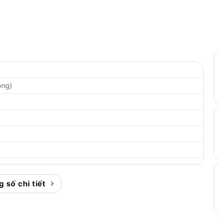
ông)
 số chi tiết
cầm phụ, vành chắn bảo vệ