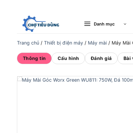
Bỏ
qua
nội
Danh mục
dung
Trang chủ
/
Thiết bị điện máy
/
Máy mài
/
Máy Mài 
Thông tin
Cấu hình
Đánh giá
Bài 