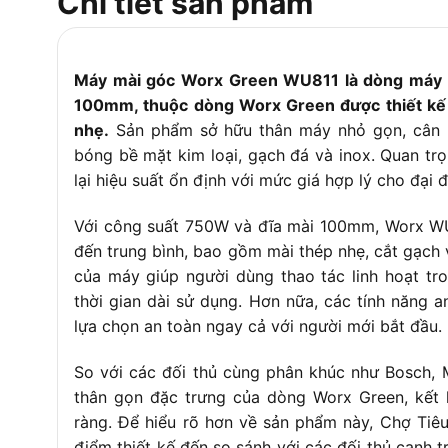
Chi tiết sản phẩm
Máy mài góc Worx Green WU811 là dòng máy m
100mm, thuộc dòng Worx Green được thiết kế 
nhẹ.
Sản phẩm sở hữu thân máy nhỏ gọn, cân b
bóng bề mặt kim loại, gạch đá và inox. Quan tr
lại hiệu suất ổn định với mức giá hợp lý cho đại 
Với công suất 750W và đĩa mài 100mm, Worx WU8
đến trung bình, bao gồm mài thép nhẹ, cắt gạch 
của máy giúp người dùng thao tác linh hoạt t
thời gian dài sử dụng. Hơn nữa, các tính năng 
lựa chọn an toàn ngay cả với người mới bắt đầu.
So với các đối thủ cùng phân khúc như Bosch, M
thân gọn đặc trưng của dòng Worx Green, kết 
ràng. Để hiểu rõ hơn về sản phẩm này, Chợ Tiêu 
điểm thiết kế đến so sánh với các đối thủ cạnh 