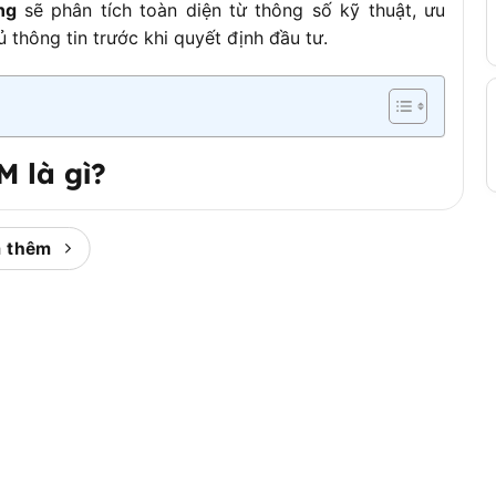
ng
sẽ phân tích toàn diện từ thông số kỹ thuật, ưu
thông tin trước khi quyết định đầu tư.
 là gì?
góc cầm tay
thuộc phân khúc bán chuyên, được sản
ử dụng động cơ 715W và đá mài đường kính 100mm, phù
 thêm
bóng bề mặt trong xây dựng và cơ khí.
nh mục sản phẩm Hikoki, hãy cùng tìm hiểu từ khái
 khúc thị trường mà sản phẩm này hướng đến.
n cầm tay sử dụng đĩa mài hoặc đĩa cắt quay với tốc
 bóng và làm sạch bề mặt vật liệu. Trục đá mài được
c làm việc linh hoạt, phù hợp cho các vị trí khó tiếp
à đa năng nhất trong ngành cơ khí, xây dựng và gia