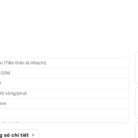
i (Tiền thân là Hitachi)
100M
W
00 vòng/phút
 mm
 tắc đuôi
g
 số chi tiết