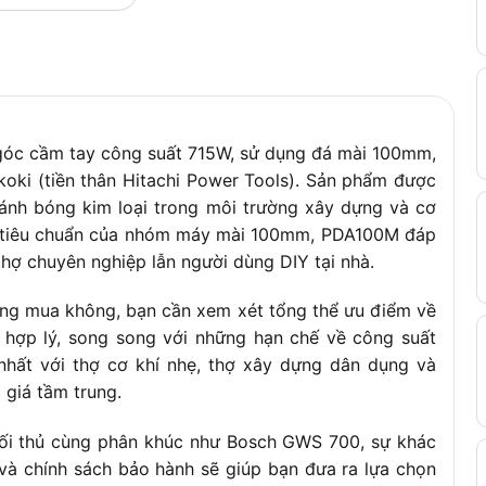
V/50Hz
óc cầm tay công suất 715W, sử dụng đá mài 100mm,
oki (tiền thân Hitachi Power Tools). Sản phẩm được
đánh bóng kim loại trong môi trường xây dựng và cơ
g tiêu chuẩn của nhóm máy mài 100mm, PDA100M đáp
thợ chuyên nghiệp lẫn người dùng DIY tại nhà.
ng mua không, bạn cần xem xét tổng thể ưu điểm về
h hợp lý, song song với những hạn chế về công suất
nhất với thợ cơ khí nhẹ, thợ xây dựng dân dụng và
giá tầm trung.
đối thủ cùng phân khúc như Bosch GWS 700, sự khác
và chính sách bảo hành sẽ giúp bạn đưa ra lựa chọn