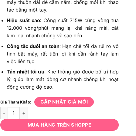
máy thuôn dài dễ cầm nắm, chống mỏi khi thao
tác bằng một tay.
Hiệu suất cao
: Công suất 715W cùng vòng tua
12.000 vòng/phút mang lại khả năng mài, cắt
kim loại nhanh chóng và sắc bén.
Công tắc đuôi an toàn
: Hạn chế tối đa rủi ro vô
tình bật máy, rất tiện lợi khi cần rảnh tay làm
việc liên tục.
Tản nhiệt tối ưu
: Khe thông gió được bố trí hợp
lý, giúp làm mát động cơ nhanh chóng khi hoạt
động cường độ cao.
CẬP NHẬT GIÁ MỚI
Giá Tham Khảo:
Máy mài góc Hikoki PDA100M số lượng
MUA HÀNG TRÊN SHOPPE