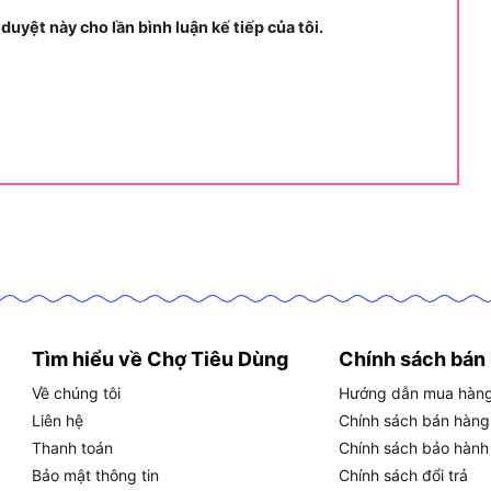
 Hikoki PDA100M, tổng hợp các thông tin quan trọng
 duyệt này cho lần bình luận kế tiếp của tôi.
c khi quyết định mua:
thuật cơ bản của Hikoki PDA100M, bao gồm điện áp,
 phụ kiện đi kèm:
50Hz
òng/phút
Tìm hiểu về Chợ Tiêu Dùng
Chính sách bán
Về chúng tôi
Hướng dẫn mua hàn
Liên hệ
Chính sách bán hàng
Thanh toán
Chính sách bảo hành
 272mm
Bảo mật thông tin
Chính sách đổi trả