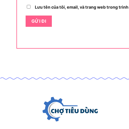
Dưới đây là bảng thông số kỹ thuật đầy đủ của
Lưu tên của tôi, email, và trang web trong trình
giúp bạn đánh giá năng lực thực tế của máy trướ
Bảng dưới đây trình bày toàn bộ thông số kỹ 
công suất, tốc độ, kích thước đá, trọng lượng và
THÔNG SỐ
GIÁ TRỊ
Điện áp sử dụng
220V / 
Công suất động cơ
715W
Tốc độ không tải
11.000 v
Đường kính đá mài tối đa
100mm
Đường kính lỗ trục đá
16mm
Ren trục
M10
Trọng lượng máy
1,6kg
Chiều dài tổng thể
khoảng