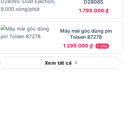
D28065
1.799.000
₫
Máy mài góc dùng pin
Tolsen 87278
1.299.000
₫
(-4%)
Xem tất cả