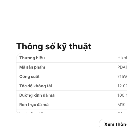
Thông số kỹ thuật
Thương hiệu
Hikok
Mã sản phẩm
PDA
Công suất
715
Tốc độ không tải
12.0
Đường kính đá mài
100
Ren trục đá mài
M10
Loại công tắc
Công
Trọng lượng
1.5 k
Xem thông