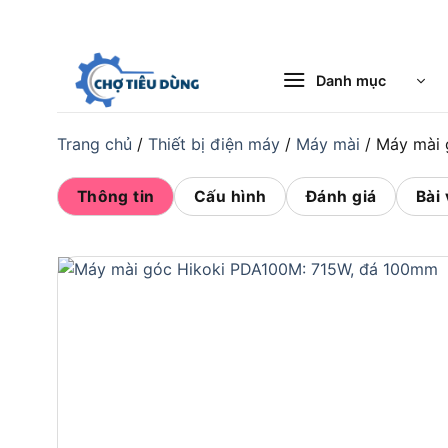
Bỏ
qua
nội
Danh mục
dung
Trang chủ
/
Thiết bị điện máy
/
Máy mài
/
Máy mài 
Thông tin
Cấu hình
Đánh giá
Bài 