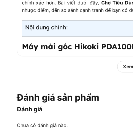
chính xác hơn. Bài viết dưới đây,
Chợ Tiêu Dù
nhược điểm, đến so sánh cạnh tranh để bạn có đủ 
Nội dung chính:
Máy mài góc Hikoki PDA100M
Máy mài góc Hikoki PDA100M là dòng máy mài 
xuất bởi Hikoki (tiền thân là Hitachi Koki), s
Xem
hợp cho các ứng dụng cắt, mài kim loại và đánh 
Để hiểu rõ hơn về vị trí của PDA100M trong da
niệm cơ bản đến nguồn gốc thương hiệu và phân
Đánh giá sản phẩm
Máy mài góc (angle grinder)
là loại công cụ điệ
Đánh giá
độ cao để thực hiện các thao tác mài, cắt, đánh
đặt vuông góc (90 độ) với trục động cơ, tạo ra gó
Chưa có đánh giá nào.
cận. Đây là một trong những công cụ phổ biến v