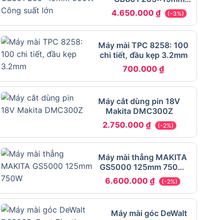
550W
4.650.000
₫
(-3%)
Máy mài TPC 8258: 100
chi tiết, đầu kẹp 3.2mm
700.000
₫
Máy cắt dùng pin 18V
Makita DMC300Z
2.750.000
₫
(-2%)
Máy mài thẳng MAKITA
GS5000 125mm 750W
Chính hãng – Giá rẻ
6.600.000
₫
(-2%)
Máy mài góc DeWalt