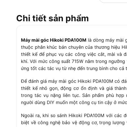
Điện áp
220
Chi tiết sản phẩm
Máy mài góc Hikoki PDA100M
là dòng máy mài g
thuộc phân khúc bán chuyên của thương hiệu Hik
thiết kế để phục vụ các công việc cắt, mài và 
khí. Với mức công suất 715W nằm trong ngưỡn
ứng tốt các tác vụ từ nhẹ đến trung bình cho cả 
Để đánh giá máy mài góc Hikoki PDA100M có đá
thiết kế nhỏ gọn, động cơ ổn định và giá thàn
trong tác vụ nặng liên tục. Sản phẩm phù hợp 
người dùng DIY muốn một công cụ tin cậy ở mức 
Ngoài ra, khi so sánh Hikoki PDA100M với các 
biệt về công nghệ bảo vệ động cơ, trọng lượng 