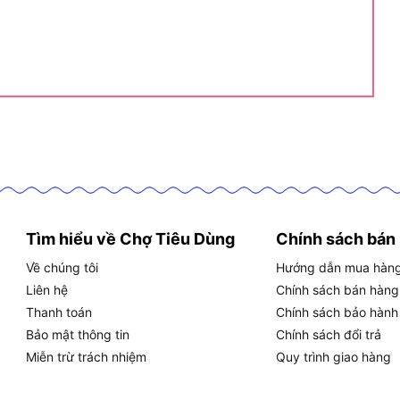
ện
, tất cả được thiết kế đồng bộ để đạt hiệu quả tối
ới đây tổng hợp toàn bộ thông số kỹ thuật chi tiết
anh chóng khả năng vận hành thực tế của máy.
a máy khoan Makita M6001B, bao gồm các chỉ số vận
GIÁ TRỊ
450W
0 đến 2.900 vòng/phút
Tìm hiểu về Chợ Tiêu Dùng
Chính sách bán
10mm
Về chúng tôi
Hướng dẫn mua hàn
25mm
Liên hệ
Chính sách bán hàng
10mm
Thanh toán
Chính sách bảo hành
220V
Bảo mật thông tin
Chính sách đổi trả
Miễn trừ trách nhiệm
Quy trình giao hàng
50Hz
1,2kg