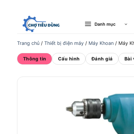
Bỏ
qua
nội
Danh mục
dung
Trang chủ
/
Thiết bị điện máy
/
Máy Khoan
/
Máy K
Thông tin
Cấu hình
Đánh giá
Bài 