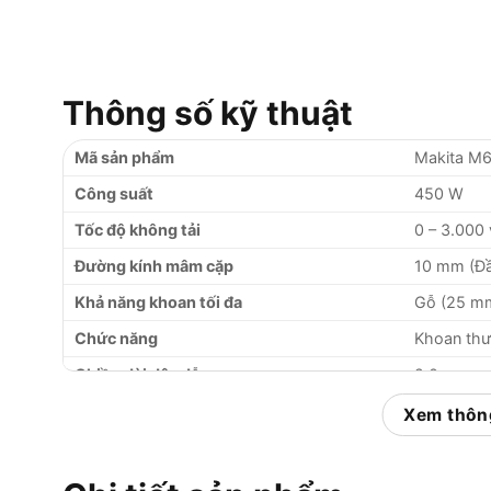
Thông số kỹ thuật
Mã sản phẩm
Makita M
Công suất
450 W
Tốc độ không tải
0 – 3.000
Đường kính mâm cặp
10 mm (Đầ
Khả năng khoan tối đa
Gỗ (25 mm
Chức năng
Khoan thư
Chiều dài dây dẫn
2.0 m
Trọng lượng máy
Khoảng 1.
Xem thông