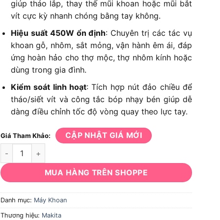
giúp tháo lắp, thay thế mũi khoan hoặc mũi bắt
vít cực kỳ nhanh chóng bằng tay không.
Hiệu suất 450W ổn định
: Chuyên trị các tác vụ
khoan gỗ, nhôm, sắt mỏng, vận hành êm ái, đáp
ứng hoàn hảo cho thợ mộc, thợ nhôm kính hoặc
dùng trong gia đình.
Kiểm soát linh hoạt
: Tích hợp nút đảo chiều để
tháo/siết vít và công tắc bóp nhạy bén giúp dễ
dàng điều chỉnh tốc độ vòng quay theo lực tay.
CẬP NHẬT GIÁ MỚI
Giá Tham Khảo:
Máy Khoan Makita M6001B số lượng
MUA HÀNG TRÊN SHOPPE
Danh mục:
Máy Khoan
Thương hiệu:
Makita