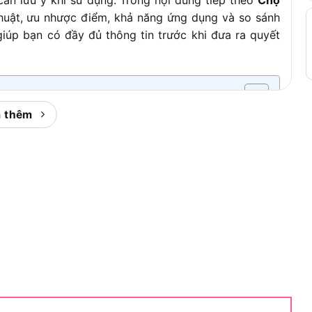
thuật, ưu nhược điểm, khả năng ứng dụng và so sánh
úp bạn có đầy đủ thông tin trước khi đưa ra quyết
 thêm
à Gì?
n điện cầm tay thuộc phân khúc phổ thông của
nhu cầu khoan, vặn vít trong các ứng dụng gia dụng
 đình và thợ nghề không chuyên. Cụ thể hơn, đây là
 đầy đủ tính năng cơ bản cần thiết mà không gây áp
rường công cụ điện, cần nhìn nhận sản phẩm này trong