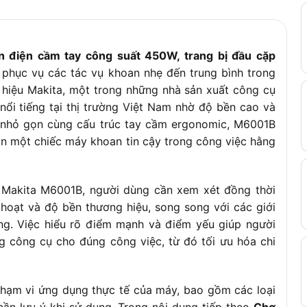
 điện cầm tay công suất 450W, trang bị đầu cặp
ế phục vụ các tác vụ khoan nhẹ đến trung bình trong
 hiệu Makita, một trong những nhà sản xuất công cụ
 nổi tiếng tại thị trường Việt Nam nhờ độ bền cao và
g nhỏ gọn cùng cấu trúc tay cầm ergonomic, M6001B
ần một chiếc máy khoan tin cậy trong công việc hằng
 Makita M6001B, người dùng cần xem xét đồng thời
 hoạt và độ bền thương hiệu, song song với các giới
ứng. Việc hiểu rõ điểm mạnh và điểm yếu giúp người
g công cụ cho đúng công việc, từ đó tối ưu hóa chi
phạm vi ứng dụng thực tế của máy, bao gồm các loại
 cần lưu ý khi sử dụng. Trong nội dung tiếp theo
Chợ