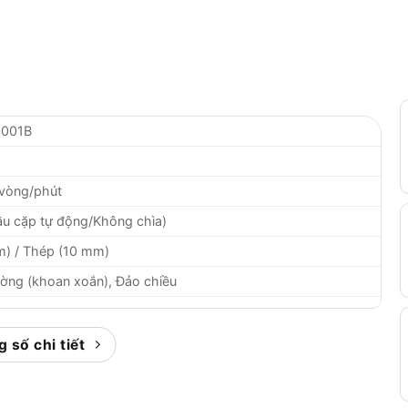
6001B
 vòng/phút
u cặp tự động/Không chìa)
) / Thép (10 mm)
ờng (khoan xoắn), Đảo chiều
3 kg
 số chi tiết