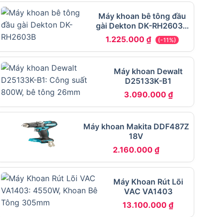
Máy khoan bê tông đầu
gài Dekton DK-RH2603B
3 chức năng
1.225.000
₫
(-11%)
Máy khoan Dewalt
D25133K-B1
3.090.000
₫
Máy khoan Makita DDF487Z
18V
2.160.000
₫
Máy Khoan Rút Lõi
VAC VA1403
13.100.000
₫