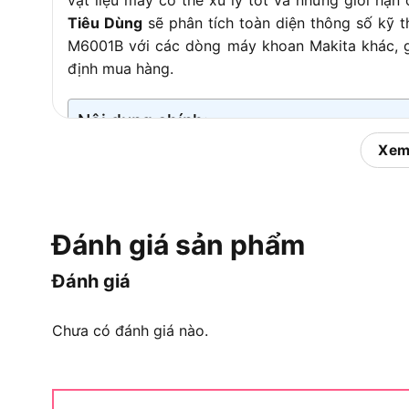
Tiêu Dùng
sẽ phân tích toàn diện thông số kỹ 
M6001B với các dòng máy khoan Makita khác, gi
định mua hàng.
Nội dung chính:
Xem
Máy Khoan Makita M6001B L
Máy khoan Makita M6001B là dòng máy khoa
Đánh giá sản phẩm
thương hiệu Makita
, được sản xuất để phục vụ 
và thi công nhẹ, hướng đến nhóm người dùng gia
Đánh giá
sản phẩm định vị trong tầm giá bình dân, mang
lực tài chính cho người mua.
Chưa có đánh giá nào.
Để hiểu rõ hơn về vị trí của M6001B trong thị t
bối cảnh thương hiệu Makita tại Việt Nam.