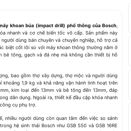
áy khoan búa (impact drill) phổ thông của Bosch
,
óa nhanh và cơ chế biến tốc vô cấp. Sản phẩm này
 người dùng bán chuyên và chuyên nghiệp, hỗ trợ cả
c biệt cốt lõi so với máy khoan thông thường nằm ở
n bê tông, gạch và đá nhẹ mà không cần thiết bị hỗ
ợng, bao gồm thợ xây dựng, thợ mộc và người dùng
hỉ khoảng 1,9 kg và khả năng vận hành linh hoạt trên
 25mm, kim loại đến 13mm và bê tông đến 13mm, đáp
rong dân dụng. Ngoài ra, thiết kế đầu cặp khóa nhanh
công cụ phụ trợ.
ế, nhiều người dùng còn quan tâm đến việc so sánh
trong hệ sinh thái Bosch như GSB 550 và GSB 16RE