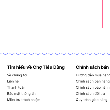
13mm, khóa nhanh (keyless chuck)
220V, 50Hz
khoảng 1,9 kg
Khoan thường và khoan búa
n bằng tốt giữa công suất và trọng lượng, phù hợp
. Đặc biệt, trọng lượng chỉ khoảng 1,9 kg giúp người
hi công suất 650W đủ để xử lý hầu hết các vật liệu
Tìm hiểu về Chợ Tiêu Dùng
Chính sách bán
ạt động nào?
Về chúng tôi
Hướng dẫn mua hàn
chế độ khoan thường (drilling) dùng cho gỗ và kim
Liên hệ
Chính sách bán hàng
ng cho bê tông, gạch và đá nhẹ.
Việc tích hợp cả hai
Thanh toán
Chính sách bảo hành
biệt máy khoan động lực với máy khoan thông thường.
Bảo mật thông tin
Chính sách đổi trả
Miễn trừ trách nhiệm
Quy trình giao hàng
ững chế độ hoạt động nào?