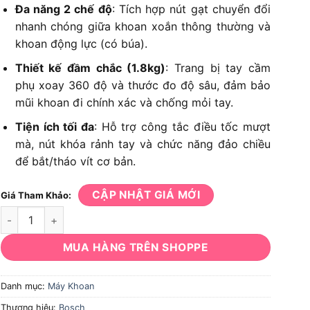
Đa năng 2 chế độ
: Tích hợp nút gạt chuyển đổi
nhanh chóng giữa khoan xoắn thông thường và
khoan động lực (có búa).
Thiết kế đầm chắc (1.8kg)
: Trang bị tay cầm
phụ xoay 360 độ và thước đo độ sâu, đảm bảo
mũi khoan đi chính xác và chống mỏi tay.
Tiện ích tối đa
: Hỗ trợ công tắc điều tốc mượt
mà, nút khóa rảnh tay và chức năng đảo chiều
để bắt/tháo vít cơ bản.
CẬP NHẬT GIÁ MỚI
Giá Tham Khảo:
Máy khoan động lực Bosch GSB 13RE số lượng
MUA HÀNG TRÊN SHOPPE
Danh mục:
Máy Khoan
Thương hiệu:
Bosch