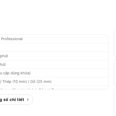
Professional
/phút
phút
ầu cặp dùng khóa)
/ Thép (10 mm) / Gỗ (25 mm)
Khoan động lực (búa), Đảo chiều
 số chi tiết