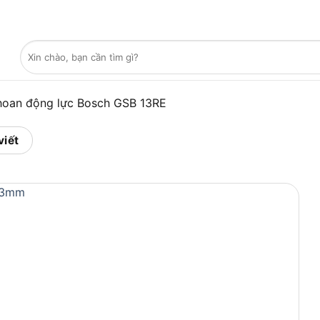
Tìm
kiếm:
oan động lực Bosch GSB 13RE
viết