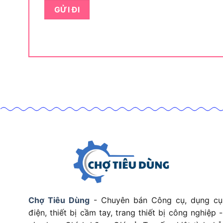
Đầu cặp mũi khoan
Điện áp nguồn
Trọng lượng máy
Chế độ hoạt động
Bảng thông số trên cho thấy Bosch GSB 13RE câ
cho cả công việc dân dụng lẫn bán chuyên nghiệp
dùng cầm nắm lâu mà không bị mỏi tay, trong k
phổ biến trong xây dựng và nội thất.
Bosch GSB 13RE có những chế độ ho
Bosch GSB 13RE có 2 chế độ hoạt động chính: 
loại, và chế độ khoan búa (hammer drilling) dù
chế độ trong một thiết bị chính là yếu tố phân 
Chợ Tiêu Dùng
- Chuyên bán Công cụ, dụng cụ
điện, thiết bị cầm tay, trang thiết bị công nghiệp -
Bosch GSB 13RE có nh