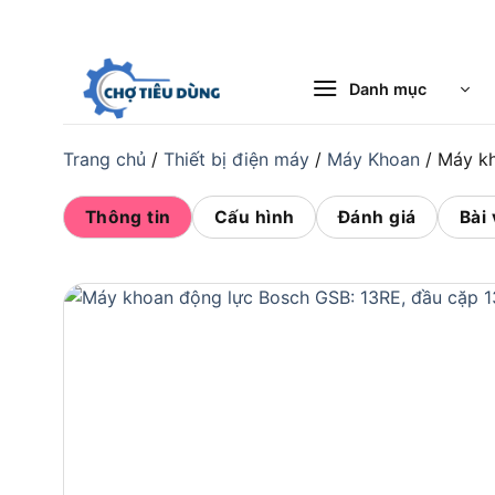
Bỏ
qua
nội
Danh mục
dung
Trang chủ
/
Thiết bị điện máy
/
Máy Khoan
/
Máy kh
Thông tin
Cấu hình
Đánh giá
Bài 