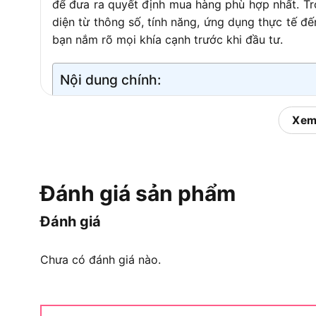
để đưa ra quyết định mua hàng phù hợp nhất. T
diện từ thông số, tính năng, ứng dụng thực tế đ
bạn nắm rõ mọi khía cạnh trước khi đầu tư.
Nội dung chính:
Xem
Máy khoan động lực Bosch G
Máy khoan động lực Bosch GSB 13RE là một dò
phổ thông của Bosch Professional
, được thiết
Đánh giá sản phẩm
động trên cả vật liệu cứng như bê tông, gạch 
phù hợp tiêu chuẩn điện lưới Việt Nam, và được b
Đánh giá
Để hiểu rõ hơn về sản phẩm này, hãy cùng tìm h
hoạt động mà Bosch GSB 13RE cung cấp.
Chưa có đánh giá nào.
Thông số kỹ thuật chi tiết của Bosc