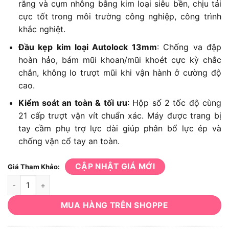
răng và cụm nhông bằng kim loại siêu bền, chịu tải
cực tốt trong môi trường công nghiệp, công trình
khắc nghiệt.
Đầu kẹp kim loại Autolock 13mm
: Chống va đập
hoàn hảo, bám mũi khoan/mũi khoét cực kỳ chắc
chắn, không lo trượt mũi khi vận hành ở cường độ
cao.
Kiểm soát an toàn & tối ưu
: Hộp số 2 tốc độ cùng
21 cấp trượt vặn vít chuẩn xác. Máy được trang bị
tay cầm phụ trợ lực dài giúp phân bổ lực ép và
chống vặn cổ tay an toàn.
CẬP NHẬT GIÁ MỚI
Giá Tham Khảo:
Máy khoan Makita DHP486Z số lượng
MUA HÀNG TRÊN SHOPPE