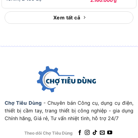
2.160.000
₫
máy khoan vặn vít pin chuyên nghiệp.
Xem tất cả
Thông Số Hiệu Suất Và Cơ Học Của DHP486Z Là Gì?
Các thông số hiệu suất cơ học này phản ánh trực
tiếp khả năng làm việc của máy trên thực địa,
quyết định loại vật liệu và kích thước lỗ khoan mà
DHP486Z có thể xử lý hiệu quả.
Bảng dưới đây tổng hợp toàn bộ thông số hiệu
suất và cơ học của Makita DHP486Z theo chuẩn
nhà sản xuất, giúp người dùng đối chiếu nhanh với
Chợ Tiêu Dùng
- Chuyên bán Công cụ, dụng cụ điện,
yêu cầu công việc thực tế:
thiết bị cầm tay, trang thiết bị công nghiệp - gia dụng
Chính hãng, Giá rẻ, Tư vấn nhiệt tình, hỗ trợ 24/7
THÔNG SỐ
GIÁ TRỊ
Mô-men xoắn tối đa (vặn vít)
125 Nm
Theo dõi Chợ Tiêu Dùng