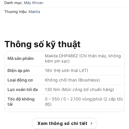
Danh mục:
Máy Khoan
Thương hiệu:
Makita
Thông số kỹ thuật
Makita DHP486Z (Chỉ thân máy, không
Mã sản phẩm
kèm pin sạc)
Điện áp pin
18V (Hệ sinh thái LXT)
Loại động cơ
Không chổi than (Brushless)
Lực xoắn tối đa
130 Nm
(Mức công bố chuẩn hãng)
Tốc độ không
0 – 550 / 0 – 2.100 vòng/phút (2 cấp tốc
tải
độ)
Tốc độ đập
0 – 8.250 / 0 – 31.500 lần/phút
Khả năng khoan
Xem thông số chi tiết
Tường (16 mm) / Thép (13 mm) / Gỗ
tối đa
(Khoét lỗ 76 mm)