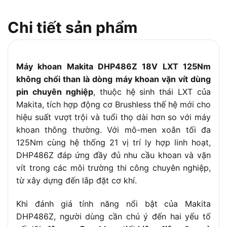
Đường kính
1.5 – 13 mm (Đầu cặp kim loại Autolock)
Chi tiết sản phẩm
mâm cặp
Chức năng hoạt
3 chế độ (Khoan thường, Bắt vít, Khoan
động
búa)
Máy khoan Makita DHP486Z 18V LXT 125Nm
không chổi than là dòng máy khoan vặn vít dùng
pin chuyên nghiệp
, thuộc hệ sinh thái LXT của
Makita, tích hợp động cơ Brushless thế hệ mới cho
hiệu suất vượt trội và tuổi thọ dài hơn so với máy
khoan thông thường. Với mô-men xoắn tối đa
125Nm cùng hệ thống 21 vị trí ly hợp linh hoạt,
DHP486Z đáp ứng đầy đủ nhu cầu khoan và vặn
vít trong các môi trường thi công chuyên nghiệp,
từ xây dựng đến lắp đặt cơ khí.
Khi đánh giá tính năng nổi bật của Makita
DHP486Z, người dùng cần chú ý đến hai yếu tố