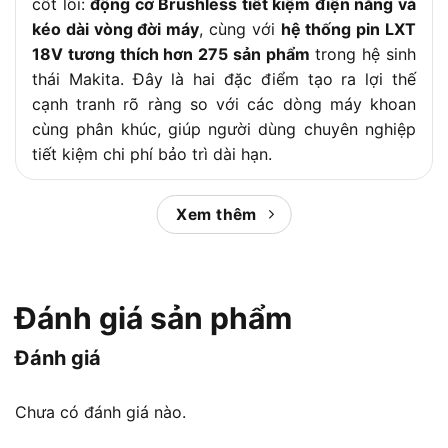
cốt lõi:
động cơ Brushless tiết kiệm điện năng và
kéo dài vòng đời máy
, cùng với
hệ thống pin LXT
18V tương thích hơn 275 sản phẩm
trong hệ sinh
thái Makita. Đây là hai đặc điểm tạo ra lợi thế
cạnh tranh rõ ràng so với các dòng máy khoan
cùng phân khúc, giúp người dùng chuyên nghiệp
tiết kiệm chi phí bảo trì dài hạn.
Để đưa ra quyết định mua đúng đắn,
Chợ Tiêu
Xem thêm
Dùng
sẽ phân tích toàn diện Makita DHP486Z: từ
định nghĩa sản phẩm, thông số kỹ thuật chi tiết,
các tính năng nổi bật, đánh giá ưu nhược điểm,
cho đến so sánh với các dòng máy khoan khác
Đánh giá sản phẩm
trên thị trường. Thông qua đó, bạn sẽ nắm rõ liệu
DHP486Z có phải là lựa chọn phù hợp với nhu cầu
Đánh giá
và ngân sách của mình hay không.
Chưa có đánh giá nào.
Nội dung chính: