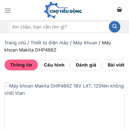
Bỏ
qua
nội
Tìm
dung
kiếm:
Trang chủ
/
Thiết bị điện máy
/
Máy Khoan
/
Máy
khoan Makita DHP486Z
Thông tin
Cấu hình
Đánh giá
Bài viết