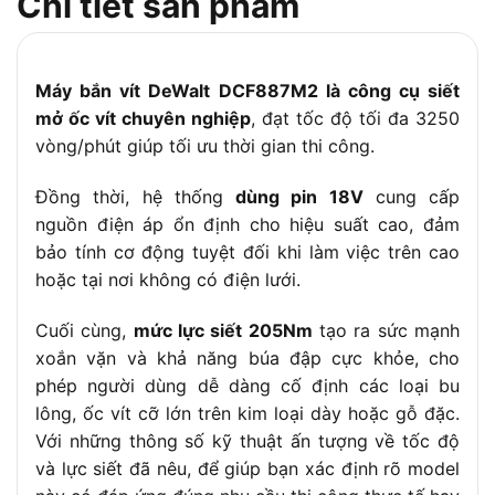
Chi tiết sản phẩm
Tốc độ không
0-1000 / 2800 / 3250 vòng/phút (3 cấp
tải
tốc độ)
Tốc độ đập
0-3800 lần/phút
Máy bắn vít DeWalt DCF887M2 là công cụ siết
Đầu cặp mũi
Lục giác 1/4 inch (6.25mm), chuôi ngắn
mở ốc vít chuyên nghiệp
, đạt tốc độ tối đa 3250
vít
vòng/phút giúp tối ưu thời gian thi công.
Kích thước vít
M5 – M12
phù hợp
Đồng thời, hệ thống
dùng pin 18V
cung cấp
Trọng lượng
1.9kg (bao gồm pin)
nguồn điện áp ổn định cho hiệu suất cao, đảm
bảo tính cơ động tuyệt đối khi làm việc trên cao
Kích thước (D
134 x 80 x 200 mm (xấp xỉ)
x R x C)
hoặc tại nơi không có điện lưới.
3 đèn LED bố trí vòng tròn, sáng thêm 20
Đèn LED
Cuối cùng,
mức lực siết 205Nm
tạo ra sức mạnh
giây sau khi nhả cò
xoắn vặn và khả năng búa đập cực khỏe, cho
– 3 chế độ tốc độ điều chỉnh linh hoạt
phép người dùng dễ dàng cố định các loại bu
– Chức năng đảo chiều (bắt/mở vít)
lông, ốc vít cỡ lớn trên kim loại dày hoặc gỗ đặc.
Tính năng nổi
– Đầu cặp tháo lắp nhanh
Với những thông số kỹ thuật ấn tượng về tốc độ
bật
– Tay cầm bọc cao su chống trượt
và lực siết đã nêu, để giúp bạn xác định rõ model
– Vỏ nhựa cao cấp chống va đập