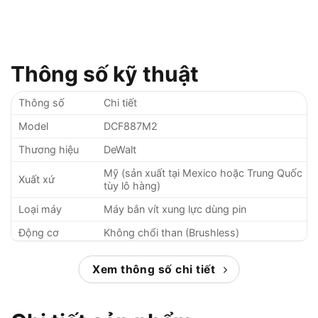
Thông số kỹ thuật
Thông số
Chi tiết
Model
DCF887M2
Thương hiệu
DeWalt
Mỹ (sản xuất tại Mexico hoặc Trung Quốc
Xuất xứ
tùy lô hàng)
Loại máy
Máy bắn vít xung lực dùng pin
Động cơ
Không chổi than (Brushless)
Điện áp pin
18V (20V Max)
Xem thông số chi tiết
Dung lượng pin
4.0Ah (2 pin XR Li-Ion đi kèm)
Lực siết tối đa
205 Nm