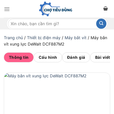
Bỏ
qua
nội
Tìm
dung
kiếm:
Trang chủ
/
Thiết bị điện máy
/
Máy bắt vít
/
Máy bắn
vít xung lực DeWalt DCF887M2
Thông tin
Cấu hình
Đánh giá
Bài viết