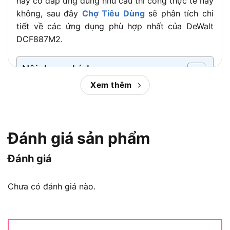
này có đáp ứng đúng nhu cầu thi công thực tế hay
không, sau đây
Chợ Tiêu Dùng
sẽ phân tích chi
– 2 pin 18V 4.0Ah
tiết về các ứng dụng phù hợp nhất của DeWalt
Phụ kiện đi
– 1 bộ sạc
DCF887M2.
kèm
– 1 vali đựng đồ
Nội dung chính:
Thời gian sạc
Khoảng 30-40 phút
pin
Xem thêm
3 năm cho thân máy, 1 năm cho pin và
Máy bắn vít DeWalt DCF887M2 phù
Bảo hành
sạc
hợp nhu cầu thi công nào?
Đánh giá sản phẩm
Đánh giá
Chưa có đánh giá nào.