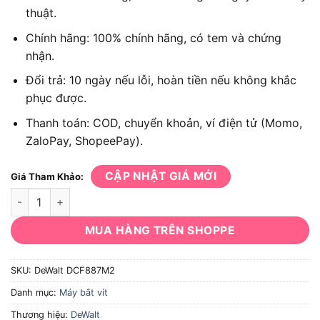
thuật.
Chính hãng: 100% chính hãng, có tem và chứng
nhận.
Đổi trả: 10 ngày nếu lỗi, hoàn tiền nếu không khắc
phục được.
Thanh toán: COD, chuyển khoản, ví điện tử (Momo,
ZaloPay, ShopeePay).
CẬP NHẬT GIÁ MỚI
Giá Tham Khảo:
Máy bắn vít xung lực DeWalt DCF887M2 số lượng
MUA HÀNG TRÊN SHOPPE
SKU:
DeWalt DCF887M2
Danh mục:
Máy bắt vít
Thương hiệu:
DeWalt