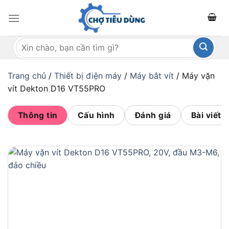
Bỏ
qua
nội
Tìm
dung
kiếm:
Trang chủ
/
Thiết bị điện máy
/
Máy bắt vít
/
Máy vặn
vít Dekton D16 VT55PRO
Thông tin
Cấu hình
Đánh giá
Bài viết