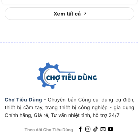
Motor brushless cũng là điểm cộng đáng chú ý.
So với động cơ chổi than truyền thống, động cơ
Xem tất cả
không chổi than thường được đánh giá cao ở khả
năng
giảm hao mòn, vận hành ổn định và tiết
kiệm năng lượng
hơn trong quá trình dùng pin.
Với người dùng thường xuyên, đây là yếu tố ảnh
hưởng trực tiếp đến cảm giác máy giữ lực và độ
bền lâu dài.
Khi đã thấy rõ điểm mạnh của máy, câu hỏi tiếp
theo là nên mua thân máy hay chọn bộ đầy đủ pin,
sạc, túi.
Nên chọn thân máy hay bộ kèm pin, sạc, túi
Chợ Tiêu Dùng
- Chuyên bán Công cụ, dụng cụ điện,
đựng?
thiết bị cầm tay, trang thiết bị công nghiệp - gia dụng
Chính hãng, Giá rẻ, Tư vấn nhiệt tình, hỗ trợ 24/7
Nếu đã có sẵn pin D16 tương thích, có thể chọn
thân máy để tiết kiệm chi phí. Nếu mua lần đầu,
Theo dõi Chợ Tiêu Dùng
nên ưu tiên bộ kèm pin, sạc và túi đựng để dùng