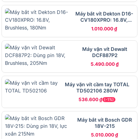
Máy bắt vít Dekton D16-
CV180XPRO: 16.8V,
Dekton D16 VT55PRO có sử dụng động cơ không chổi
Brushless, 180Nm
1.010.000
₫
than
Máy vặn vít Dewalt
Điểm đáng chú ý của D16 VT55PRO là sự kết hợp
DCF887P2
giữa motor brushless, lực siết 55Nm, 20 cấp
5.490.000
₫
trượt và 2 cấp tốc độ trong một thân máy gọn.
Trong quá trình vặn vít, không phải lúc nào lực
Máy vặn vít cầm tay TOTAL
càng lớn cũng càng tốt. Khi lắp tủ, bắt vít bản lề
TD502106 280W
hoặc làm trên gỗ mềm, lực quá mạnh dễ
làm toét
536.600
₫
(-1%)
đầu vít, lún vít hoặc nứt mép vật liệu
. Vì vậy, 20
cấp trượt là chi tiết rất thực dụng: người dùng có
thể giảm lực cho vít nhỏ, tăng lực khi gặp vít dài
Máy bắt vít Bosch GDR
hoặc vật liệu cứng hơn.
18V-215
5.010.000
₫