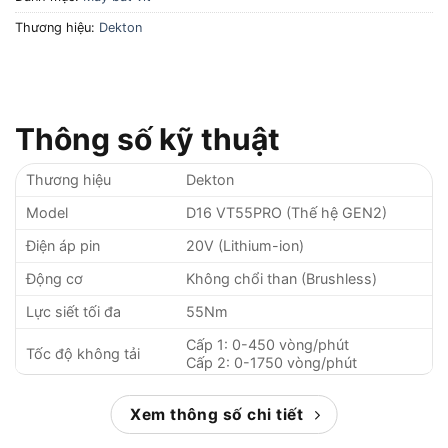
Thương hiệu:
Dekton
Thông số kỹ thuật
Thương hiệu
Dekton
Model
D16 VT55PRO (Thế hệ GEN2)
Điện áp pin
20V (Lithium-ion)
Động cơ
Không chổi than (Brushless)
Lực siết tối đa
55Nm
Cấp 1: 0-450 vòng/phút
Tốc độ không tải
Cấp 2: 0-1750 vòng/phút
Chế độ bắt vít
20 cấp độ trượt
Xem thông số chi tiết
Đầu ngậm vít
1/4 inch (6.35mm, lục giác)