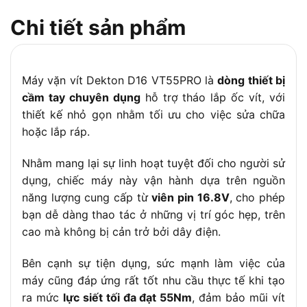
Khả năng vặn vít
M3-M6
Chi tiết sản phẩm
Thép: 10mm
Khả năng khoan
Gỗ: 25mm
Trọng lượng
1.1kg (bao gồm pin)
Máy vặn vít Dekton D16 VT55PRO là
dòng thiết bị
Phụ kiện đi kèm
2 pin 2.0Ah, 1 sạc, 1 túi đựng
cầm tay chuyên dụng
hỗ trợ tháo lắp ốc vít, với
Bảo hành
6 tháng
thiết kế nhỏ gọn nhằm tối ưu cho việc sửa chữa
hoặc lắp ráp.
Xuất xứ
Trung Quốc
Nhằm mang lại sự linh hoạt tuyệt đối cho người sử
dụng, chiếc máy này vận hành dựa trên nguồn
năng lượng cung cấp từ
viên pin 16.8V
, cho phép
bạn dễ dàng thao tác ở những vị trí góc hẹp, trên
cao mà không bị cản trở bởi dây điện.
Bên cạnh sự tiện dụng, sức mạnh làm việc của
máy cũng đáp ứng rất tốt nhu cầu thực tế khi tạo
ra mức
lực siết tối đa đạt 55Nm
, đảm bảo mũi vít