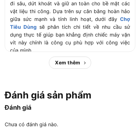
đi sâu, dứt khoát và giữ an toàn cho bề mặt các
vật liệu thi công. Dựa trên sự cân bằng hoàn hảo
giữa sức mạnh và tính linh hoạt, dưới đây
Chợ
Tiêu Dùng
sẽ phân tích chi tiết về nhu cầu sử
dụng thực tế giúp bạn khẳng định chiếc máy vặn
vít này chính là công cụ phù hợp với công việc
của mình.
Xem thêm
Nội dung chính:
Máy vặn vít Dekton D16 VT55PRO
Đánh giá sản phẩm
phù hợp nhu cầu nào?
Đánh giá
Chưa có đánh giá nào.
Dekton D16 VT55PRO thuộc dòng máy vặn vít đáp ứng
hầu hết các công việc từ gia đình đến xưởng