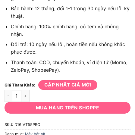
Bảo hành: 12 tháng, đổi 1-1 trong 30 ngày nếu lỗi kỹ
thuật.
Chính hãng: 100% chính hãng, có tem và chứng
nhận.
Đổi trả: 10 ngày nếu lỗi, hoàn tiền nếu không khắc
phục được.
Thanh toán: COD, chuyển khoản, ví điện tử (Momo,
ZaloPay, ShopeePay).
CẬP NHẬT GIÁ MỚI
Giá Tham Khảo:
Máy vặn vít Dekton D16 VT55PRO số lượng
MUA HÀNG TRÊN SHOPPE
SKU:
D16 VT55PRO
Danh mục:
Máy bắt vít