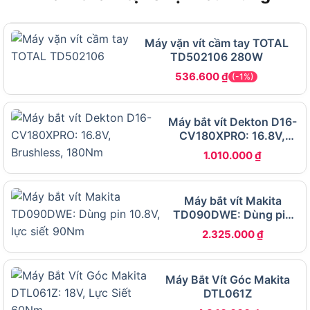
Vị Trí Makita TD110DSYE Trong Lineup Sản
Phẩm
Máy vặn vít cầm tay TOTAL
TD110DSYE nằm ở phân khúc trung cấp trong
TD502106 280W
dòng máy vặn vít pin 12V của Makita, đóng vai trò
536.600
₫
(-1%)
cầu nối giữa dòng entry-level và dòng chuyên
nghiệp. Cụ thể, lineup được sắp xếp theo thứ tự
tăng dần như sau:
Máy bắt vít Dekton D16-
CV180XPRO: 16.8V,
Brushless, 180Nm
1.010.000
₫
Máy bắt vít Makita
TD090DWE: Dùng pin
10.8V, lực siết 90Nm
2.325.000
₫
Máy Bắt Vít Góc Makita
DTL061Z