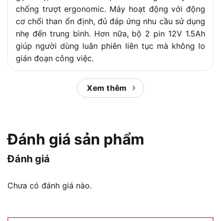
chống trượt ergonomic. Máy hoạt động với động
cơ chổi than ổn định, đủ đáp ứng nhu cầu sử dụng
nhẹ đến trung bình. Hơn nữa, bộ 2 pin 12V 1.5Ah
giúp người dùng luân phiên liên tục mà không lo
gián đoạn công việc.
Khi so sánh với các máy cùng phân khúc 12V như
Xem thêm
Bosch GDR 120-LI hay Milwaukee M12 FID,
TD110DSYE nổi bật ở mức giá hợp lý và bộ
combo sẵn dùng ngay từ hộp. Sau đây,
Chợ Tiêu
Dùng
sẽ phân tích toàn diện thông số kỹ thuật,
Đánh giá sản phẩm
tính năng và các tiêu chí so sánh để giúp bạn đưa
ra quyết định mua hàng chính xác nhất.
Đánh giá
Nội dung chính:
Chưa có đánh giá nào.
Máy Vặn Vít Makita TD110DSYE Là