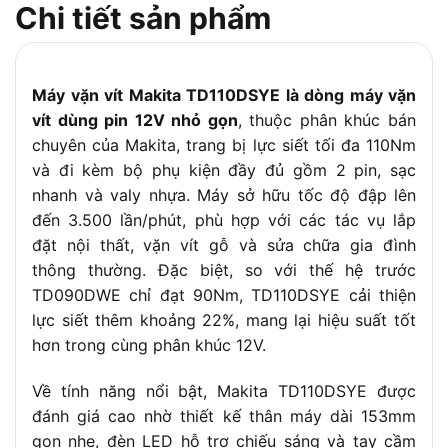
M5 – M10
Chi tiết sản phẩm
hồi cao
Khả năng vặn ren thô
22 – 90 mm
Kích thước (D x R x C)
153 x 66 x 204 mm
Máy vặn vít Makita TD110DSYE là dòng máy vặn
Trọng lượng
1.0 – 1.2 kg
vít dùng pin 12V nhỏ gọn
, thuộc phân khúc bán
2 pin 12V 1.5Ah, sạc nhanh, valy
chuyên của Makita, trang bị lực siết tối đa 110Nm
Phụ kiện đi kèm
nhựa
và đi kèm bộ phụ kiện đầy đủ gồm 2 pin, sạc
nhanh và valy nhựa. Máy sở hữu tốc độ đập lên
đến 3.500 lần/phút, phù hợp với các tác vụ lắp
đặt nội thất, vặn vít gỗ và sửa chữa gia đình
thông thường. Đặc biệt, so với thế hệ trước
TD090DWE chỉ đạt 90Nm, TD110DSYE cải thiện
lực siết thêm khoảng 22%, mang lại hiệu suất tốt
hơn trong cùng phân khúc 12V.
Về tính năng nổi bật, Makita TD110DSYE được
đánh giá cao nhờ thiết kế thân máy dài 153mm
gọn nhẹ, đèn LED hỗ trợ chiếu sáng và tay cầm