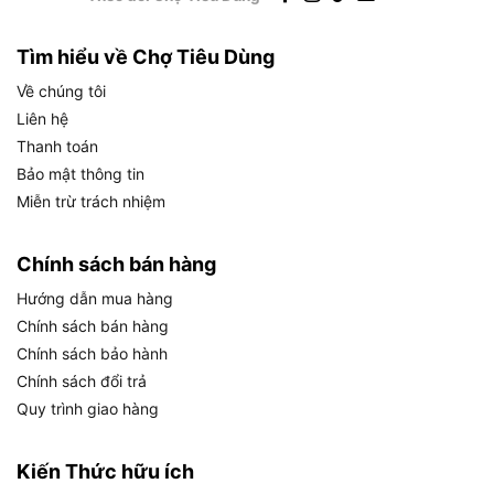
Người dùng gia đình có nhu cầu sửa chữa
thường xuyên
: Muốn sở hữu bộ máy sẵn dùng
Tìm hiểu về Chợ Tiêu Dùng
ngay, không cần mua thêm phụ kiện
Về chúng tôi
Liên hệ
Những đối tượng này đều được hưởng lợi từ thiết
Thanh toán
kế compact, bộ pin kèm sẵn và mức giá thấp hơn
Bảo mật thông tin
đáng kể so với dòng 18V.
Miễn trừ trách nhiệm
Thông Số Kỹ Thuật Makita
Chính sách bán hàng
TD110DSYE Có Những Gì?
Hướng dẫn mua hàng
Makita TD110DSYE sở hữu các thông số kỹ thuật
Chính sách bán hàng
cốt lõi gồm: điện áp 12V, lực siết 110Nm, tốc độ
Chính sách bảo hành
đập 3.500 lần/phút, tốc độ không tải 2.600
Chính sách đổi trả
vòng/phút
, cùng kích thước 153 x 66 x 204mm
Quy trình giao hàng
và trọng lượng 1.0-1.2kg khi có pin.
Bảng dưới đây tổng hợp toàn bộ thông số kỹ
Kiến Thức hữu ích