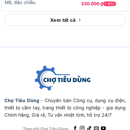
230.000
₫
(-8%)
Xem tất cả
Đối Tượng Sử Dụng Mục Tiêu
Thợ cơ điện dân dụng
: Cần máy nhỏ gọn, đủ
Chợ Tiêu Dùng
- Chuyên bán Công cụ, dụng cụ điện,
lực vặn ốc M5-M12, dễ mang theo
thiết bị cầm tay, trang thiết bị công nghiệp - gia dụng
Thợ mộc gia đình / thợ lắp đặt nội thất
: Cần
Chính hãng, Giá rẻ, Tư vấn nhiệt tình, hỗ trợ 24/7
vặn vít gỗ nhanh, làm việc trong không gian
hẹp như tủ bếp, trần thạch cao
Theo dõi Chợ Tiêu Dùng