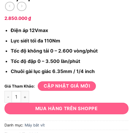
2.850.000
₫
Điện áp 12Vmax
Lực siết tối đa 110Nm
Tốc độ không tải 0 – 2.600 vòng/phút
Tốc độ đập 0 – 3.500 lần/phút
Chuôi gài lục giác 6.35mm / 1/4 inch
CẬP NHẬT GIÁ MỚI
Giá Tham Khảo:
Máy vặn vít Makita TD110DSYE số lượng
MUA HÀNG TRÊN SHOPPE
Danh mục:
Máy bắt vít