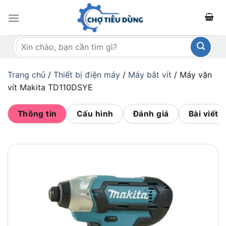
Bỏ
qua
nội
Tìm
dung
kiếm:
Trang chủ
/
Thiết bị điện máy
/
Máy bắt vít
/
Máy vặn
vít Makita TD110DSYE
Thông tin
Cấu hình
Đánh giá
Bài viết