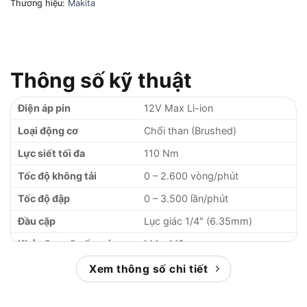
Thương hiệu:
Makita
Thông số kỹ thuật
Điện áp pin
12V Max Li-ion
Loại động cơ
Chổi than (Brushed)
Lực siết tối đa
110 Nm
Tốc độ không tải
0 – 2.600 vòng/phút
Tốc độ đập
0 – 3.500 lần/phút
Đầu cặp
Lục giác 1/4″ (6.35mm)
Khả năng vặn ốc máy
M4 – M8
Khả năng vặn ốc tiêu
Xem thông số chi tiết
M5 – M12
chuẩn
Khả năng vặn ốc đàn