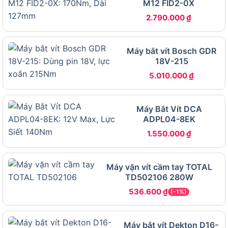
M12 FID2-0X
bộ thông số cần nắm trước khi đưa ra quyết định
2.790.000
₫
mua hàng.
Bảng dưới đây tổng hợp đầy đủ thông số kỹ thuật
Máy bắt vít Bosch GDR
của Makita TD090DWE, bao gồm các chỉ số về
18V-215
điện áp, hiệu năng, kích thước và phụ kiện đi kèm,
5.010.000
₫
giúp bạn tra cứu nhanh và đối chiếu với nhu cầu
thực tế:
Máy Bắt Vít DCA
ADPL04-8EK
THÔNG SỐ
CHI TIẾT
1.550.000
₫
Mã sản phẩm
TD090DWE
Thương hiệu
Makita
Máy vặn vít cầm tay TOTAL
Điện áp pin
10.8V Li-ion
TD502106 280W
Loại động cơ
Chổi than
536.600
₫
(-1%)
Lực siết tối đa
90 Nm
Tốc độ không
Máy bắt vít Dekton D16-
0 đến 2.400 vòng/phút