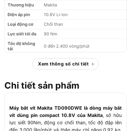
Thương hiệu
Makita
Điện áp pin
10.8V Li-ion
Loại động cơ
Chổi than
Lực siết tối đa
90 Nm
Tốc độ không
0 đến 2.400 vòng/phút
tải
Tốc độ đập
0 đến 3.000 lần/phút
Xem thông số chi tiết
Đầu cặp
Lục giác 1/4″ (6.35mm)
Vặn ốc máy
M4 đến M8
Chi tiết sản phẩm
Vặn ốc tiêu
M5 đến M12
chuẩn
Vặn ốc đàn hồi
M5 đến M10
cao
Máy bắt vít Makita TD090DWE là dòng máy bắt
vít dùng pin compact 10.8V của Makita
, sở hữu
Vặn ren thô
22 đến 90 mm
lực siết 90Nm, động cơ chổi than, tốc độ đập lên
(ren dài)
đến 3.000 lần/phút và thân máy chỉ nặng 0.92 kg.