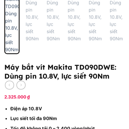
Máy bắt vít Makita TD090DWE:
Dùng pin 10.8V, lực siết 90Nm
2.325.000
₫
Điện áp 10.8V
Lực siết tối đa 90Nm
Tốc độ không tải 0 – 2.400 vòng/phút