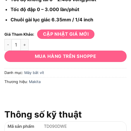
Tốc độ đập 0 – 3.000 lần/phút
Chuôi gài lục giác 6.35mm / 1/4 inch
CẬP NHẬT GIÁ MỚI
Giá Tham Khảo:
Máy bắt vít Makita TD090DWE: Dùng pin 10.8V, lực siết 90Nm
MUA HÀNG TRÊN SHOPPE
Danh mục:
Máy bắt vít
Thương hiệu:
Makita
Thông số kỹ thuật
Mã sản phẩm
TD090DWE