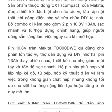
Kích thước (D x
155 x 54 x 178 mm
Sản phẩm thuộc dòng CXT (compact) của Makita,
R x C)
được thiết kế đặc biệt cho các tác vụ lắp ráp nội
Trọng lượng
0.92 kg
thất, thi công điện nhẹ và sửa chữa DIY tại nhà.
Phụ kiện đi
2 pin 10.8V 1.3Ah, 1 sạc nhanh, túi/hộp
Bộ combo đi kèm bao gồm 2 pin 10.8V 1.3Ah, sạc
kèm
đựng chính hãng
nhanh và túi/hộp đựng chính hãng, giúp người
dùng sẵn sàng làm việc ngay sau khi mở hộp.
Pin 10.8V trên Makita TD090DWE đủ dùng cho
phần lớn tác vụ thợ dân dụng và DIY nhờ hai pin
1.3Ah thay phiên nhau, thiết kế nhỏ nhẹ giảm mỏi
tay và tốc độ sạc nhanh. Hệ pin này phù hợp với
lắp ráp kệ gỗ, tủ bếp, hộp kỹ thuật điện và làm
việc trong không gian chật hẹp, nhưng không tối
ưu cho siết bu lông nặng liên tục hoặc công trình
quy mô lớn.
Lực siết 90Nm trên TD090DWE đủ đáp ứng
khoảng 80 đến 90% nhu cầu thực tế của thợ nội