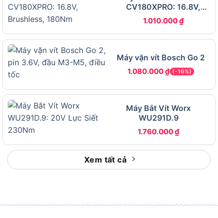
tải
CV180XPRO: 16.8V,
Brushless, 180Nm
Tốc độ đập
0 đến 3.000 lần/phút
1.010.000
₫
Đầu cặp
Lục giác 1/4″ (6.35mm)
Vặn ốc máy
M4 đến M8
Máy vặn vít Bosch Go 2
Vặn ốc tiêu
1.080.000
₫
M5 đến M12
(-16%)
chuẩn
Vặn ốc đàn hồi
M5 đến M10
cao
Máy Bắt Vít Worx
Vặn ren thô
WU291D.9
22 đến 90 mm
(ren dài)
1.760.000
₫
Kích thước (D
155 x 54 x 178 mm
x R x C)
Xem tất cả
Trọng lượng
0.92 kg
Phụ kiện đi
2 pin 10.8V 1.3Ah, 1 sạc nhanh, túi/hộp
kèm
đựng chính hãng
Nhìn vào bảng thông số trên, có một vài điểm