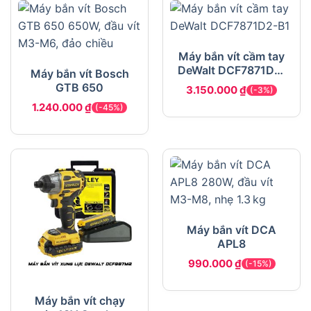
Máy bắn vít cầm tay
DeWalt DCF7871D2-
Máy bắn vít Bosch
B1
GTB 650
3.150.000
₫
(-3%)
1.240.000
₫
(-45%)
Máy bắn vít DCA
APL8
990.000
₫
(-15%)
Máy bắn vít chạy