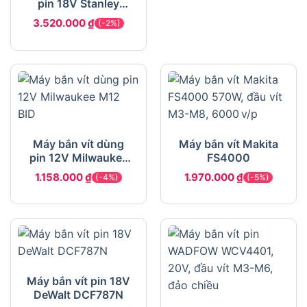
pin 18V Stanley
SBI201D2K
3.520.000
₫
(-2%)
Máy bắn vít dùng
Máy bắn vít Makita
pin 12V Milwaukee
FS4000
M12 BID
1.158.000
₫
1.970.000
₫
(-4%)
(-5%)
Máy bắn vít pin 18V
DeWalt DCF787N