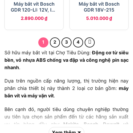
Máy bắt vít Bosch
Máy bắt vít Bosch
GDR 120-LI: 12V, lực
GDR 18V-215
siết 100Nm
2.890.000
₫
5.010.000
₫
1
2
3
4
Sở hữu máy bắt vít tại Chợ Tiêu Dùng:
Động cơ từ siêu
bền, vỏ nhựa ABS chống va đập và công nghệ pin sạc
nhanh
.
Dựa trên nguồn cấp năng lượng, thị trường hiện nay
phân chia thiết bị này thành 2 loại cơ bản gồm:
máy
bắn vít và máy vặn vít
.
Bên cạnh đó, người tiêu dùng chuyên nghiệp thường
ưu tiên lựa chọn sản phẩm đến từ các hãng sản xuất
uy tín hàng đầu như
Makita, Bosch, Dewalt và
Milwaukee
để đảm bảo độ bền bỉ.
Xem thêm