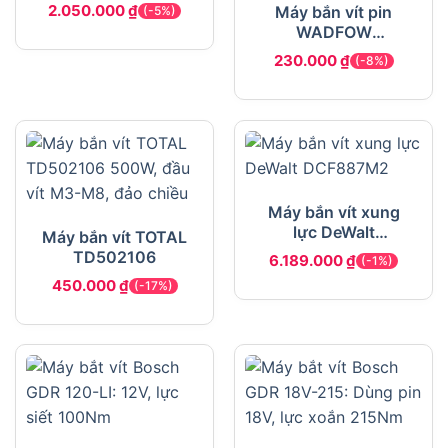
2.050.000
₫
Máy bắn vít pin
(-5%)
WADFOW
WCV4401
230.000
₫
(-8%)
Máy bắn vít xung
lực DeWalt
Máy bắn vít TOTAL
DCF887M2
TD502106
6.189.000
₫
(-1%)
450.000
₫
(-17%)