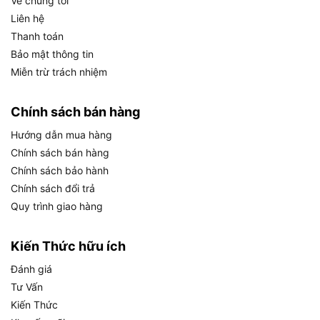
Về chúng tôi
nhu cầu từ sửa chữa gia đình (DIY) đến thi công công
Liên hệ
nghiệp chuyên nghiệp.
Thanh toán
Bảo mật thông tin
Dưới đây là bảng tổng hợp các dòng máy bắt vít nổi
Miễn trừ trách nhiệm
bật đang được ưa chuộng nhất:
Chính sách bán hàng
Nhóm sản
Tên model và đặc tính kỹ thuật nổi bật
phẩm
Hướng dẫn mua hàng
Chính sách bán hàng
•
Bosch GDR 180-LI 18V (M6-M14):
Lực
siết mạnh, giá rẻ.
Chính sách bảo hành
•
DeWalt DCF787N / DCF887N /
Chính sách đổi trả
DCF887M2:
Dòng xung lực 18V,
Quy trình giao hàng
không chổi than, 3 tốc độ.
•
Stanley SBI201D2K / SBI201D2K:
Kiến Thức hữu ích
Hàng cao cấp, bền bỉ.
Máy vặn vít
•
Makita DFR452:
Dòng tự động tiện
Đánh giá
dùng Pin (18V
dụng.
– 21V)
Tư Vấn
•
Dekton M21-CV250G3 / D21-
Kiến Thức
CV200N:
Pin 21V, lực vặn mạnh, giá