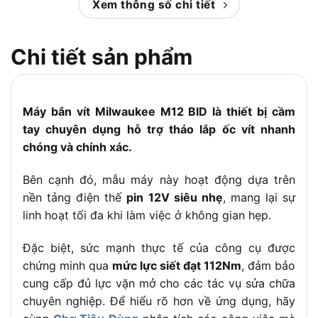
Lực siết tối đa
Xem thông số chi tiết
112 N.m
(Moment)
Tốc độ không
0 – 2,500 vòng/phút
Chi tiết sản phẩm
tải
Nhịp búa
0 – 6,000 / 22,500 nhịp/phút
Đường kính ốc
M10
mở tối đa
Máy bắn vít Milwaukee M12 BID là thiết bị cầm
tay chuyên dụng hỗ trợ tháo lắp ốc vít nhanh
Kích thước đầu
1/4 inch (6.35mm)
chóng và chính xác.
ngậm vít
Chiều dài thân
165 mm
Bên cạnh đó, mẫu máy này hoạt động dựa trên
máy
nền tảng điện thế
pin 12V siêu nhẹ
, mang lại sự
Trọng lượng
1.0 kg
linh hoạt tối đa khi làm việc ở không gian hẹp.
(không kèm pin)
– Hộp bánh răng: Nhôm
Đặc biệt, sức mạnh thực tế của công cụ được
– Thân máy: Nhựa cứng chống va
chứng minh qua
mức lực siết đạt 112Nm
, đảm bảo
Chất liệu
đập
cung cấp đủ lực vặn mở cho các tác vụ sửa chữa
– Tay cầm: Bọc cao su chống trượt
chuyên nghiệp. Để hiểu rõ hơn về ứng dụng, hãy