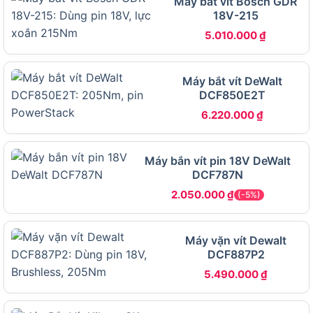
Máy bắt vít Bosch GDR
18V-215
máy hay bản kèm pin sạc, vì lựa chọn này ảnh
hưởng trực tiếp đến chi phí sử dụng ban đầu.
5.010.000
₫
Nên chọn Milwaukee M12 BID-0 thân máy hay
Máy bắt vít DeWalt
bản gồm pin sạc?
DCF850E2T
6.220.000
₫
Máy bắn vít pin 18V DeWalt
DCF787N
2.050.000
₫
(-5%)
Máy vặn vít Dewalt
DCF887P2
5.490.000
₫