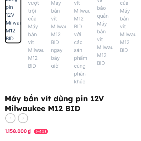
Máy bắn vít dùng pin 12V
Milwaukee M12 BID
1.158.000
₫
(-4%)