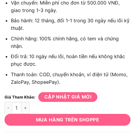
Vận chuyển: Miễn phí cho đơn từ 500.000 VNĐ,
giao trong 1-3 ngày.
Bảo hành: 12 tháng, đổi 1-1 trong 30 ngày nếu lỗi kỹ
thuật.
Chính hãng: 100% chính hãng, có tem và chứng
nhận.
Đổi trả: 10 ngày nếu lỗi, hoàn tiền nếu không khắc
phục được.
Thanh toán: COD, chuyển khoản, ví điện tử (Momo,
ZaloPay, ShopeePay).
CẬP NHẬT GIÁ MỚI
Giá Tham Khảo:
Máy bắn vít dùng pin 12V Milwaukee M12 BID số lượng
MUA HÀNG TRÊN SHOPPE