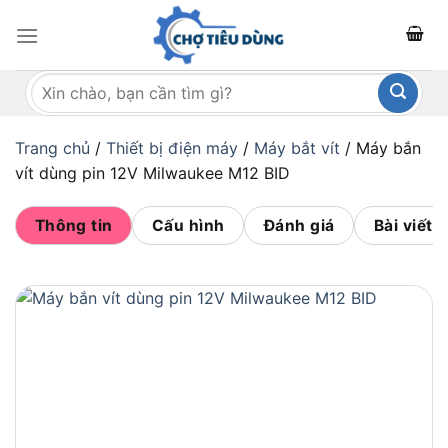
Bỏ
qua
nội
Tìm
dung
kiếm:
Trang chủ
/
Thiết bị điện máy
/
Máy bắt vít
/
Máy bắn
vít dùng pin 12V Milwaukee M12 BID
Thông tin
Cấu hình
Đánh giá
Bài viết