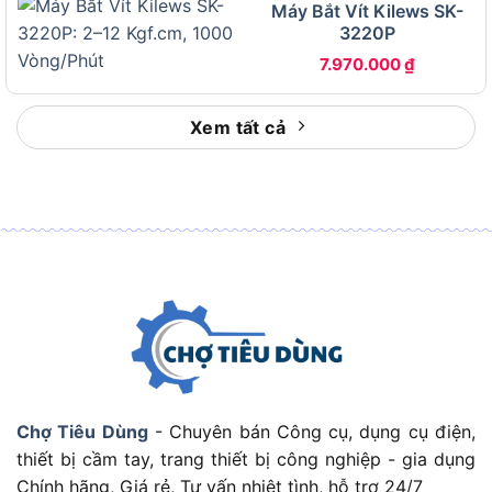
Máy Bắt Vít Kilews SK-
3220P
7.970.000
₫
Hình ảnh hộp Máy bắn vít dùng pin Milwaukee M12 BID
Xem tất cả
Nên chọn Milwaukee M12 BID-0 thân máy nếu
bạn đã có pin và sạc M12; nên chọn bản gồm pin
sạc nếu đây là máy Milwaukee M12 đầu tiên của
bạn.
Phiên bản M12 BID-0 thường là bản thân máy,
chưa gồm pin và sạc. Lựa chọn này giúp tiết kiệm
chi phí nếu bạn đã có sẵn pin Milwaukee M12 từ
các thiết bị khác.
Chợ Tiêu Dùng
- Chuyên bán Công cụ, dụng cụ điện,
Ngược lại, nếu bạn chưa có pin và sạc, bản thân
thiết bị cầm tay, trang thiết bị công nghiệp - gia dụng
máy chưa thể dùng ngay. Khi đó, bạn nên chọn bộ
Chính hãng, Giá rẻ, Tư vấn nhiệt tình, hỗ trợ 24/7
đầy đủ hoặc mua thêm pin sạc tương thích để