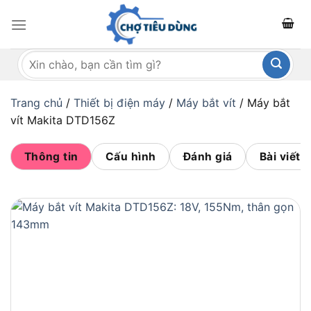
Bỏ
qua
nội
Tìm
dung
kiếm:
Trang chủ
/
Thiết bị điện máy
/
Máy bắt vít
/
Máy bắt
vít Makita DTD156Z
Thông tin
Cấu hình
Đánh giá
Bài viết