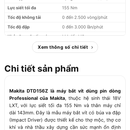
Lực siết tối đa
155 Nm
Tốc độ không tải
0 đến 2.500 vòng/phút
Tốc độ đập
0 đến 3.000 lần/phút
Khả năng vặn ốc máy
M4 đến M8
Khả năng vặn ốc tiêu
Xem thông số chi tiết
M5 đến M14
chuẩn
Khả năng vặn ốc đàn hồi
M5 đến M12
Chi tiết sản phẩm
cao
Khả năng vặn ren thô
22 đến 125mm
(ren dài)
Kích thước (Dài x Rộng x
Makita DTD156Z là máy bắt vít dùng pin dòng
143mm x 79mm x 223mm
Cao)
Professional của Makita
, thuộc hệ sinh thái 18V
LXT, với lực siết tối đa 155 Nm và thân máy chỉ
1.3 đến 1.6 kg (tùy theo dung
Trọng lượng
lượng pin)
dài 143mm. Đây là mẫu máy bắt vít có búa va đập
(Impact Driver) được thiết kế cho thợ mộc, thợ cơ
Phụ kiện đi kèm
Vít (+) M4x12 và móc treo
khí và nhà thầu xây dựng cần sức mạnh ổn định