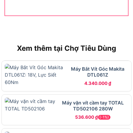
THÔNG SỐ KỸ
CHI TIẾT
THUẬT
Điện áp pin
18V
Động cơ
Có chổi than (Brushed)
Đầu kẹp
Lục giác 6.35mm (1/4″)
Xem thêm tại Chợ Tiêu Dùng
Lực siết tối đa
155 Nm
Tốc độ không tải
0 đến 2.500 vòng/phút
Máy Bắt Vít Góc Makita
Tốc độ đập
0 đến 3.000 lần/phút
DTL061Z
Khả năng vặn ốc máy
M4 đến M8
4.340.000
₫
Khả năng vặn ốc tiêu
M5 đến M14
chuẩn
Máy vặn vít cầm tay TOTAL
Khả năng vặn ốc đàn
TD502106 280W
M5 đến M12
hồi cao
536.600
₫
(-1%)
Khả năng vặn ren thô
22 đến 125mm
(ren dài)