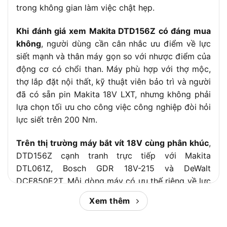
trong không gian làm việc chật hẹp.
Khi đánh giá xem Makita DTD156Z có đáng mua
không
, người dùng cần cân nhắc ưu điểm về lực
siết mạnh và thân máy gọn so với nhược điểm của
động cơ có chổi than. Máy phù hợp với thợ mộc,
thợ lắp đặt nội thất, kỹ thuật viên bảo trì và người
đã có sẵn pin Makita 18V LXT, nhưng không phải
lựa chọn tối ưu cho công việc công nghiệp đòi hỏi
lực siết trên 200 Nm.
Trên thị trường máy bắt vít 18V cùng phân khúc
,
DTD156Z cạnh tranh trực tiếp với Makita
DTL061Z, Bosch GDR 18V-215 và DeWalt
DCF850E2T. Mỗi dòng máy có ưu thế riêng về lực
siết, loại động cơ và hệ pin, vì vậy việc so sánh kỹ
Xem thêm
giúp người dùng đưa ra quyết định mua hàng
chính xác hơn. Tiếp theo,
Chợ Tiêu Dùng
sẽ giúp