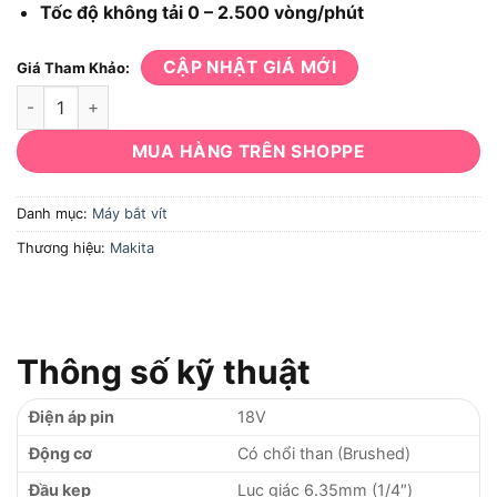
Tốc độ không tải 0 – 2.500 vòng/phút
CẬP NHẬT GIÁ MỚI
Giá Tham Khảo:
Máy bắt vít Makita DTD156Z số lượng
MUA HÀNG TRÊN SHOPPE
Danh mục:
Máy bắt vít
Thương hiệu:
Makita
Thông số kỹ thuật
Điện áp pin
18V
Động cơ
Có chổi than (Brushed)
Đầu kẹp
Lục giác 6.35mm (1/4″)