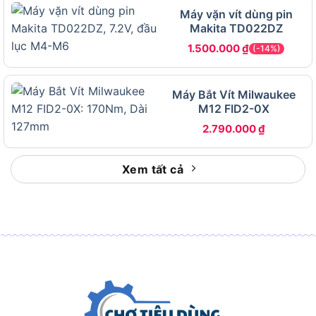
6.35mm và tay cầm công thái học, tạo nên tổng
Máy vặn vít dùng pin
Makita TD022DZ
thể gọn nhẹ phù hợp thi công trong không gian
hạn chế. Mỗi yếu tố thiết kế đều phục vụ một mục
1.500.000
₫
(-14%)
tiêu thực tiễn cụ thể trong quá trình làm việc.
Máy Bắt Vít Milwaukee
M12 FID2-0X
2.790.000
₫
Makita DTD156Z có cấu tạo và thiết kế như thế nào?
Thân máy siêu ngắn 143mm
là điểm thiết kế
Xem tất cả
nổi bật nhất của DTD156Z. Chiều dài này cho
phép người dùng tiếp cận vào các góc khuất
như bên trong tủ bếp, hộp điện, khung kim loại
hẹp hoặc các kết cấu có không gian hạn chế
mà máy dài hơn không thể vào được.
Động cơ có chổi than (Brushed Motor)
là lựa
chọn thiết kế ảnh hưởng trực tiếp đến chi phí
đầu tư và tuổi thọ máy. So với dòng brushless