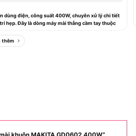
dùng điện, công suất 400W, chuyên xử lý chi tiết
 trí hẹp. Đây là dòng máy mài thẳng cầm tay thuộc
 thêm
dòng sản phẩm, bạn cần nắm được phân nhóm máy mài
ộc dòng máy nào?
 phân khúc máy mài khuôn cầm tay cỡ nhỏ chuyên
ảo).
Việc định vị rõ ràng ở phân khúc mài chi tiết
 lõi sau:
ức vòng tua cực cao này giúp mũi mài đi vào vật
 nhanh và tạo ra bề mặt gia công láng mịn tuyệt đối
Máy mài khuôn MAKITA GD0602 400W”