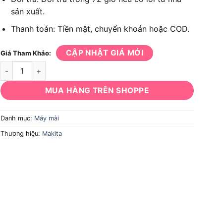
sản xuất.
Thanh toán: Tiền mặt, chuyển khoản hoặc COD.
CẬP NHẬT GIÁ MỚI
Giá Tham Khảo:
Máy mài khuôn MAKITA GD0602 400W số lượng
MUA HÀNG TRÊN SHOPPE
Danh mục:
Máy mài
Thương hiệu:
Makita