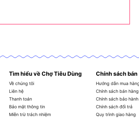
h là những ai cần máy gọn, tốc độ cao và thao tác
0602 theo cách khác nhau dựa trên đặc thù công
ử lý cạnh sau khi cắt hoặc gia công CNC. Đầu mài nhỏ
 ảnh hưởng đến phần chi tiết chính.
hẹp, các chi tiết cần độ chính xác cao trên khuôn
Tìm hiểu về Chợ Tiêu Dùng
Chính sách bán
Về chúng tôi
Hướng dẫn mua hàn
iểm nối sau khi hàn để chuẩn bị cho công đoạn sơn
Liên hệ
Chính sách bán hàng
Thanh toán
Chính sách bảo hành
Bảo mật thông tin
Chính sách đổi trả
 tiết kim loại, phụ tùng nhỏ, mài chỉnh các bộ phận đã
Miễn trừ trách nhiệm
Quy trình giao hàng
 mài tinh các sản phẩm thủ công, không phải cắt phá