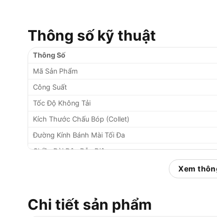
Thông số kỹ thuật
Thông Số
Mã Sản Phẩm
Công Suất
Tốc Độ Không Tải
Kích Thước Chấu Bóp (Collet)
Đường Kính Bánh Mài Tối Đa
Chiều Dài Dây Dẫn Điện
Mức Độ Ồn
Xem thông
Mức Rung (Khi Mài)
Trọng Lượng (Không Tính Dây)
Chi tiết sản phẩm