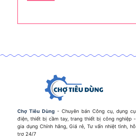
chi tiết nhỏ thường xuyên.
Nhóm người dùng chín
chính xác.
Tiếp theo, mỗi nhóm người dùng sẽ khai thác GD
việc:
–
Xưởng cơ khí
: dùng để mài ba via, sửa mép, x
giúp loại bỏ các phần kim loại thừa mà không làm
–
Xưởng khuôn mẫu
: chỉnh sửa bề mặt nhỏ, khe 
dập, khuôn ép nhựa hoặc khuôn đúc.
–
Thợ hàn
: làm nhẵn các mối hàn nhỏ, vệ sinh đ
phủ hoặc lắp ráp.
–
Gara/xưởng sửa chữa ô tô – xe má
y: xử lý chi
Chợ Tiêu Dùng
- Chuyên bán Công cụ, dụng cụ
mòn hoặc cần phục hồi.
điện, thiết bị cầm tay, trang thiết bị công nghiệp -
gia dụng Chính hãng, Giá rẻ, Tư vấn nhiệt tình, hỗ
–
Người dùng DIY có kinh nghiệm
: dùng khi cần
trợ 24/7