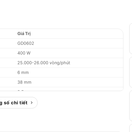
Giá Trị
GD0602
400 W
25.000-26.000 vòng/phút
6 mm
38 mm
2,5 m
73-75 dB(A)
 số chi tiết
2,5 m/s²
1,4 kg