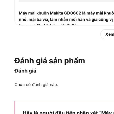
Máy mài khuôn Makita GD0602 là máy mài khuôn 
nhỏ, mài ba via, làm nhẵn mối hàn và gia công vị
thương hiệu Makita – Nhật Bản.
Xem
Để hiểu rõ hơn về vị trí của model này trong 
mà GD0602 thuộc về.
Máy mài khuôn Makita GD0602 thu
Đánh giá sản phẩm
Máy mài khuôn Makita GD0602 chính xác thuộc
Đánh giá
nghiệp (chuyên dụng cho gia công chi tiết tinh x
giúp thiết bị này sở hữu những ưu thế kỹ thuật cốt
Chưa có đánh giá nào.
–
Tốc độ không tải bạo liệt 25.000 vòng/phút
: M
liệu (sắt, thép, gỗ) một cách sắc bén, thoát phôi
mà không cần dùng lực tì đè quá lớn.
Hãy là người đầu tiên nhận xét “