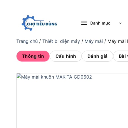
Bỏ
qua
nội
Danh mục
dung
Trang chủ
/
Thiết bị điện máy
/
Máy mài
/
Máy mài
Thông tin
Cấu hình
Đánh giá
Bài 