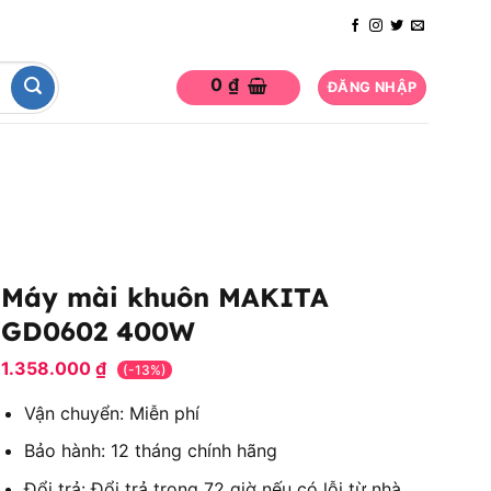
0
₫
ĐĂNG NHẬP
Máy mài khuôn MAKITA
GD0602 400W
1.358.000
₫
(-13%)
Vận chuyển: Miễn phí
Bảo hành: 12 tháng chính hãng
Đổi trả: Đổi trả trong 72 giờ nếu có lỗi từ nhà