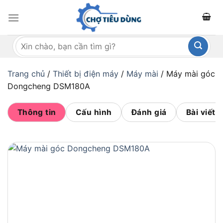
Bỏ
qua
nội
Tìm
dung
kiếm:
Trang chủ
/
Thiết bị điện máy
/
Máy mài
/
Máy mài góc
Dongcheng DSM180A
Thông tin
Cấu hình
Đánh giá
Bài viết