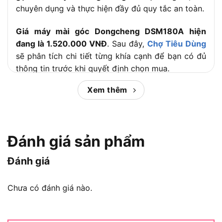
chuyên dụng và thực hiện đầy đủ quy tắc an toàn.
Giá máy mài góc Dongcheng DSM180A hiện
đang là 1.520.000 VNĐ
. Sau đây,
Chợ Tiêu Dùng
sẽ phân tích chi tiết từng khía cạnh để bạn có đủ
thông tin trước khi quyết định chọn mua.
Xem thêm
Nội dung chính:
Máy mài góc Dongcheng DSM180A là
Đánh giá sản phẩm
dòng máy gì?
Đánh giá
Chưa có đánh giá nào.