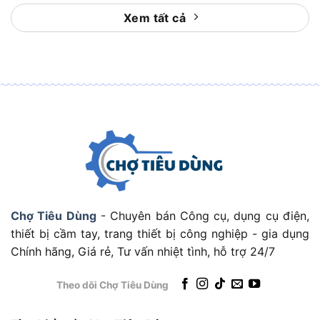
Xem tất cả
–
Thợ cơ khí
: cần máy mài mối hàn, cắt sắt thép,
xử lý ba via sau hàn, làm phẳng cạnh kim loại sau
khi cắt.
–
Thợ xây dựng
: dùng để cắt đá ốp, gạch, bê tông
mỏng khi kết hợp đúng phụ kiện chuyên dụng như
lưỡi kim cương.
–
Xưởng gia công
: cần máy có công suất cao, làm
việc ổn định trong nhiều giờ liên tục, phục vụ đơn
hàng lớn.
Chợ Tiêu Dùng
- Chuyên bán Công cụ, dụng cụ điện,
thiết bị cầm tay, trang thiết bị công nghiệp - gia dụng
–
Người dùng gia đình có nhu cầu nặng
: sửa chữa
Chính hãng, Giá rẻ, Tư vấn nhiệt tình, hỗ trợ 24/7
lớn, cắt/mài vật liệu kích thước lớn trong các dự
án cải tạo nhà.
Theo dõi Chợ Tiêu Dùng
Ngược lại, DSM180A không quá phù hợp với người