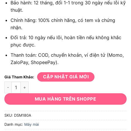
Bảo hành: 12 tháng, đổi 1-1 trong 30 ngày nếu lỗi kỹ
thuật.
Chính hãng: 100% chính hãng, có tem và chứng
nhận.
Đổi trả: 10 ngày nếu lỗi, hoàn tiền nếu không khắc
phục được.
Thanh toán: COD, chuyển khoản, ví điện tử (Momo,
ZaloPay, ShopeePay).
CẬP NHẬT GIÁ MỚI
Giá Tham Khảo:
Máy mài góc Dongcheng DSM180A số lượng
MUA HÀNG TRÊN SHOPPE
SKU:
DSM180A
Danh mục:
Máy mài