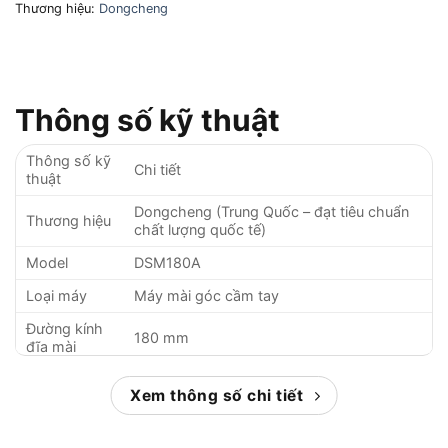
Thương hiệu:
Dongcheng
Thông số kỹ thuật
Thông số kỹ
Chi tiết
thuật
Dongcheng (Trung Quốc – đạt tiêu chuẩn
Thương hiệu
chất lượng quốc tế)
Model
DSM180A
Loại máy
Máy mài góc cầm tay
Đường kính
180 mm
đĩa mài
Công suất
2200 W
Xem thông số chi tiết
đầu vào
Điện áp sử
220V – 50Hz