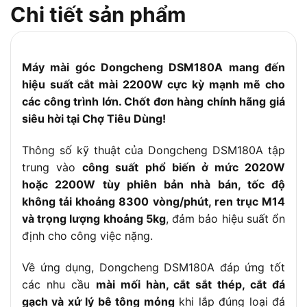
dụng
Chi tiết sản phẩm
Tốc độ
8500 vòng/phút
không tải
Trọng lượng
4.3 kg
Máy mài góc Dongcheng DSM180A mang đến
tịnh
hiệu suất cắt mài 2200W cực kỳ mạnh mẽ cho
Chức năng
Mài, cắt, đánh bóng vật liệu kim loại và bê
các công trình lớn. Chốt đơn hàng chính hãng giá
chính
tông
siêu hời tại Chợ Tiêu Dùng!
Phụ kiện đi
Tay cầm phụ, nắp bảo vệ, chìa khóa mở đá
kèm
Thông số kỹ thuật của Dongcheng DSM180A tập
trung vào
công suất phổ biến ở mức 2020W
hoặc 2200W tùy phiên bản nhà bán, tốc độ
không tải khoảng 8300 vòng/phút, ren trục M14
và trọng lượng khoảng 5kg
, đảm bảo hiệu suất ổn
định cho công việc nặng.
Về ứng dụng, Dongcheng DSM180A đáp ứng tốt
các nhu cầu
mài mối hàn, cắt sắt thép, cắt đá
gạch và xử lý bê tông mỏng
khi lắp đúng loại đá