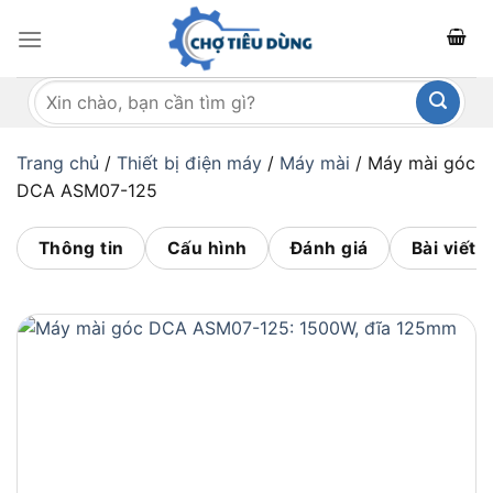
Bỏ
qua
nội
Tìm
dung
kiếm:
Trang chủ
/
Thiết bị điện máy
/
Máy mài
/
Máy mài góc
DCA ASM07-125
Thông tin
Cấu hình
Đánh giá
Bài viết