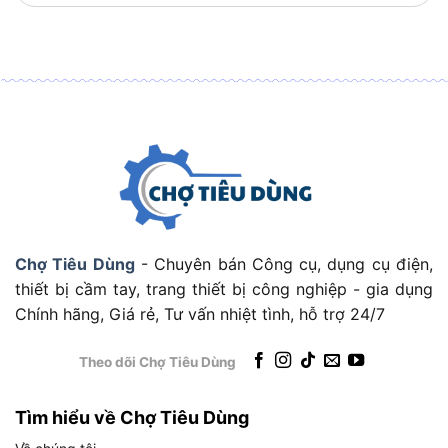
tiêu chuẩn vận hành công nghiệp. Bảng thông số
đầy đủ dưới đây giúp người dùng nắm rõ toàn bộ
thông tin kỹ thuật trước khi đưa ra quyết định.
Dưới đây là bảng tổng hợp thông số kỹ thuật chi
tiết của DCA ASM07-125, bao gồm các thông số
vận hành chính, kích thước máy và phụ kiện đi
kèm:
THÔNG SỐ KỸ
GIÁ TRỊ
THUẬT
Chợ Tiêu Dùng
- Chuyên bán Công cụ, dụng cụ điện,
Công suất động cơ
1500W
thiết bị cầm tay, trang thiết bị công nghiệp - gia dụng
Điện áp sử dụng
220V / 50Hz
Chính hãng, Giá rẻ, Tư vấn nhiệt tình, hỗ trợ 24/7
Tốc độ không tải
11.000 vòng/phút
Theo dõi Chợ Tiêu Dùng
Đường kính đĩa mài
125mm
Lỗ trục gắn đĩa
M14
Tìm hiểu về Chợ Tiêu Dùng
Kích thước máy
Khoảng 300 x 82 x 105mm