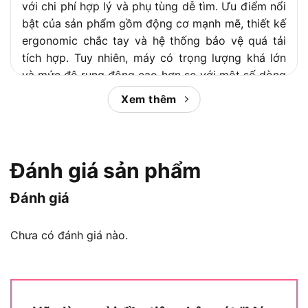
với chi phí hợp lý và phụ tùng dễ tìm. Ưu điểm nổi
bật của sản phẩm gồm động cơ mạnh mẽ, thiết kế
ergonomic chắc tay và hệ thống bảo vệ quá tải
tích hợp. Tuy nhiên, máy có trọng lượng khá lớn
và mức độ rung động cao hơn so với một số dòng
máy cao cấp, điều này cần được cân nhắc tùy
Xem thêm
theo nhu cầu sử dụng cụ thể.
Ngoài ra, đối với người dùng đang ở giai đoạn
quyết định mua, bài viết còn cung cấp thông tin
Đánh giá sản phẩm
so sánh DCA ASM07-125 với các đối thủ cùng
phân khúc như Bosch và Makita, đồng thời hướng
Đánh giá
dẫn cách bảo dưỡng để kéo dài tuổi thọ máy. Bắt
đầu từ thông số kỹ thuật chi tiết đến đánh giá
Chưa có đánh giá nào.
thực tế, nội dung bài viết của
Chợ Tiêu Dùng
sẽ
giúp bạn đưa ra quyết định đúng đắn nhất.
Nội dung chính: