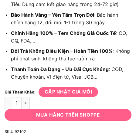
Tiêu Dùng cam kết giao hàng trong 24-72 giờ)
Bảo Hành Vàng – Yên Tâm Trọn Đời
: Bảo hành
chính hãng 12, đổi mới 1-1 trong 30 ngày
Chính Hãng 100% – Tem Chống Giả Quốc Tế
: CO,
CQ, FDA,…
Đổi Trả Không Điều Kiện – Hoàn Tiền 100%
: Không
phí phát sinh, không thủ tục rườm rà
Thanh Toán Đa Dạng – Ưu Đãi Cực Khủng
: COD,
Chuyển khoản, Ví điện tử, Visa, JCB,…
CẬP NHẬT GIÁ MỚI
Giá Tham Khảo:
Búa gò SATA 92102 số lượng
MUA HÀNG TRÊN SHOPPE
SKU:
92102