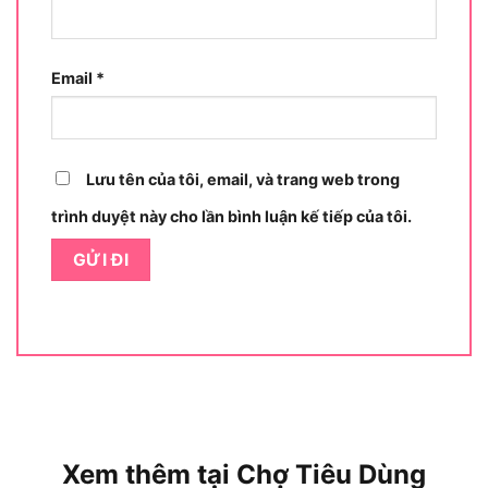
Email
*
Lưu tên của tôi, email, và trang web trong
trình duyệt này cho lần bình luận kế tiếp của tôi.
Ưu điểm vượt trội của búa gò SATA 92102
Búa gò cán gỗ SATA 92102
được giới thợ đánh
giá cao nhờ các đặc điểm thiết kế chuyên sâu,
hướng đến hiệu suất thực tế:
Đầu búa rèn thép xử lý nhiệt – Độ bền cao, chống
mài mòn hiệu quả
Xem thêm tại Chợ Tiêu Dùng
Được chế tạo từ thép carbon cao cấp và trải qua