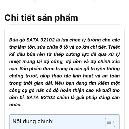
thể
Khối lượng
Khoảng 600 – 700 gram
Chi tiết sản phẩm
Bề mặt đầu
1 đầu tròn (cầu), 1 đầu phẳng
búa
Tay cầm cách
Không (dành cho cơ khí, không dùng điện)
Búa gò SATA 92102 là lựa chọn lý tưởng cho các
điện
thợ làm tôn, sửa chữa ô tô và cơ khí chi tiết. Thiết
Tiêu chuẩn
ANSI – Hoa Kỳ
kế đầu búa rèn từ thép cường lực đã qua xử lý
sản xuất
nhiệt mang lại độ cứng, độ bền và độ chính xác
Gò thân xe, chỉnh sửa bề mặt kim loại, tạo
Ứng dụng
cao. Sản phẩm được trang bị cán gỗ truyền thống
hình tôn mỏng
chống trượt, giúp thao tác linh hoạt và an toàn
Đặc điểm nổi
Cân đối tốt, độ bền cao, dễ kiểm soát lực
trong thời gian dài. Nếu bạn đang tìm kiếm một
bật
gõ
công cụ gò nắn có độ hoàn thiện cao và tuổi thọ
bền bỉ, SATA 92102 chính là giải pháp đáng cân
nhắc.
Nội dung chính: