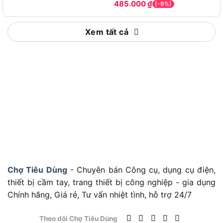
485.000
₫
(-9%)
Xem tất cả
SATA 92102 hoạt động hiệu quả trong môi trường nào
Sản phẩm thích hợp cho nhiều ngành nghề yêu
Chợ Tiêu Dùng
- Chuyên bán Công cụ, dụng cụ điện,
cầu sự chính xác và tinh xảo:
thiết bị cầm tay, trang thiết bị công nghiệp - gia dụng
Chính hãng, Giá rẻ, Tư vấn nhiệt tình, hỗ trợ 24/7
Sửa chữa ô tô – Gò thân vỏ, chỉnh vết lõm, tạo
hình bề mặt
Theo dõi Chợ Tiêu Dùng