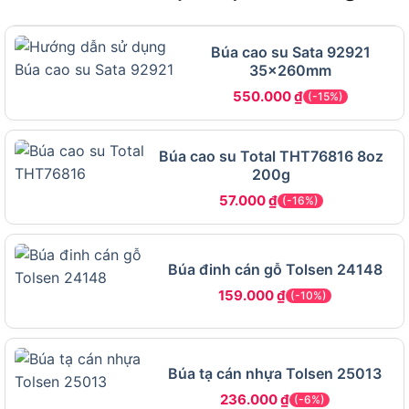
quy trình xử lý nhiệt nghiêm ngặt, đầu búa SATA
92102 đạt độ cứng tối ưu, giúp chống mài mòn,
Búa cao su Sata 92921
không biến dạng khi gõ mạnh vào kim loại hoặc
35x260mm
tôn dày. Đây là yếu tố quan trọng để duy trì sự ổn
550.000
₫
(-15%)
định trong gò nắn chính xác.
Thiết kế 2 đầu: tròn & dẹt – Linh hoạt trong từng
Búa cao su Total THT76816 8oz
thao tác gò
200g
57.000
₫
Đầu tròn thích hợp tạo hình lồi, còn đầu dẹt giúp
(-16%)
làm phẳng, uốn mép hoặc điều chỉnh các chi tiết
cần tính đối xứng. Việc tích hợp hai chức năng
Búa đinh cán gỗ Tolsen 24148
trên cùng một công cụ giúp giảm thiểu việc thay
đổi dụng cụ khi làm việc liên tục.
159.000
₫
(-10%)
Cán gỗ tự nhiên – Chống trượt, giảm rung chấn
Cán gỗ được chọn lọc và xử lý chống thấm, bề
Búa tạ cán nhựa Tolsen 25013
mặt phủ sơn nhám giúp tăng độ bám khi cầm. Đặc
236.000
₫
(-6%)