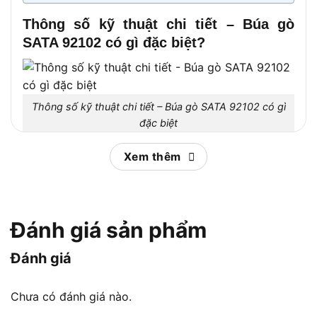
Thông số kỹ thuật chi tiết – Búa gò
SATA 92102 có gì đặc biệt?
Thông số kỹ thuật chi tiết – Búa gò SATA 92102 có gì
đặc biệt
Xem thêm
Dưới đây là những thông số quan trọng giúp
người dùng nắm rõ hiệu suất và khả năng làm việc
của sản phẩm:
Đánh giá sản phẩm
Mã sản phẩm: SATA 92102
Đánh giá
Loại búa: Búa gò đầu tròn – dẹt
Chất liệu đầu búa: Thép carbon cao cấp, xử lý
Chưa có đánh giá nào.
nhiệt