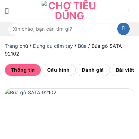
Bỏ
qua
nội
Tìm
dung
kiếm:
Trang chủ
/
Dụng cụ cầm tay
/
Búa
/
Búa gò SATA
92102
Thông tin
Cấu hình
Đánh giá
Bài viết