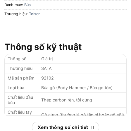
Danh mục:
Búa
Thương hiệu:
Tolsen
Thông số kỹ thuật
Thông số
Giá trị
Thương hiệu
SATA
Mã sản phẩm
92102
Loại búa
Búa gò (Body Hammer / Búa gò tôn)
Chất liệu đầu
Thép carbon rèn, tôi cứng
búa
Chất liệu tay
Gỗ cứng (thường là gỗ tần bì hoặc gỗ sồi)
cầm
Chiều dài tổng
Xem thông số chi tiết
Khoảng 325 mm (13 inch)