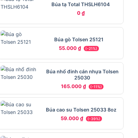
Búa tạ Total THSLH6104
0
₫
Búa gò Tolsen 25121
55.000
₫
(-21%)
Búa nhổ đinh cán nhựa Tolsen
25030
165.000
₫
(-11%)
Búa cao su Tolsen 25033 8oz
59.000
₫
(-39%)