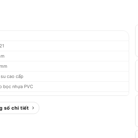
a
21
mm
0mm
 su cao cấp
p bọc nhựa PVC
g
ng Quốc (công nghệ Mỹ)
 số chi tiết
tháng