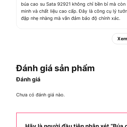
búa cao su Sata 92921 không chỉ bền bỉ mà còn m
minh và chất liệu cao cấp. Đây là công cụ lý tưở
đập nhẹ nhàng mà vẫn đảm bảo độ chính xác.
Sản phẩm hiện được phân phối chính hãng tại C
trợ tối đa cho khách hàng. Tiếp theo, chúng ta 
Xem
trong các lĩnh vực cụ thể.
Công dụng chính của Búa ca
Đánh giá sản phẩm
Đánh giá
Công dụng chính củ
Chưa có đánh giá nào.
Không những thế, Búa cao su Sata 92921 được thi
chẳng hạn như lắp ráp nội thất, gia công gỗ, sử
hỏng bề mặt.
Công dụng chính của sản phẩm
Hãy là người đầu tiên nhận xét “B