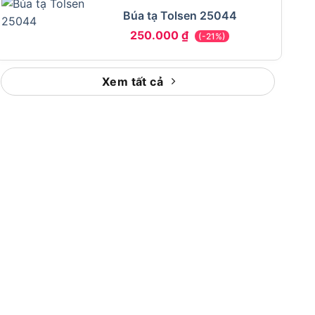
Búa tạ Tolsen 25044
250.000
₫
(-21%)
Xem tất cả