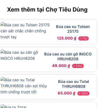
Xem thêm tại Chợ Tiêu Dùng
Búa cao su Tolsen
25175
125.000
₫
(-7%)
Búa cao su cán gỗ INGCO
HRUH8208
49.000
₫
(-11%)
Búa cao su Total
THRUH6808
65.000
₫
(-13%)