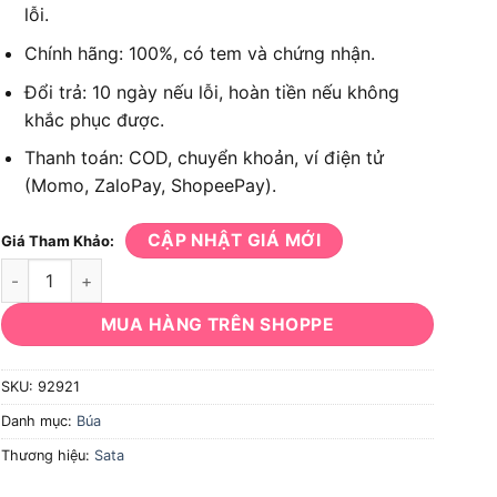
lỗi.
Chính hãng: 100%, có tem và chứng nhận.
Đổi trả: 10 ngày nếu lỗi, hoàn tiền nếu không
khắc phục được.
Thanh toán: COD, chuyển khoản, ví điện tử
(Momo, ZaloPay, ShopeePay).
CẬP NHẬT GIÁ MỚI
Giá Tham Khảo:
Búa cao su Sata 92921 35x260mm số lượng
MUA HÀNG TRÊN SHOPPE
SKU:
92921
Danh mục:
Búa
Thương hiệu:
Sata