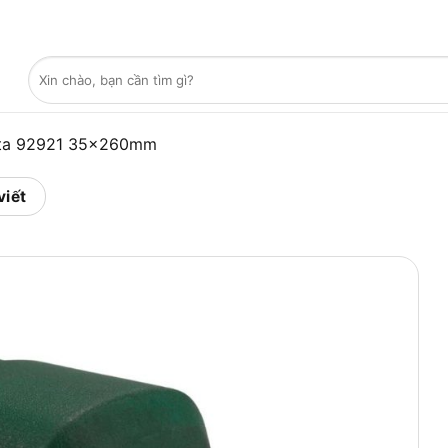
Tìm
kiếm:
ata 92921 35x260mm
viết