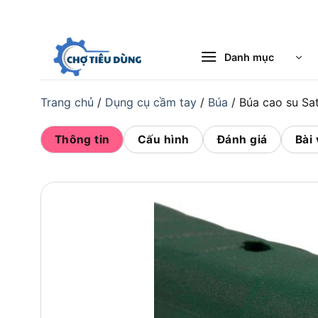
Bỏ
qua
nội
Danh mục
dung
Trang chủ
/
Dụng cụ cầm tay
/
Búa
/
Búa cao su S
Thông tin
Cấu hình
Đánh giá
Bài 