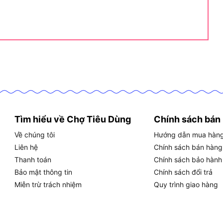
ch tự tay sửa chữa hoặc chế tạo đồ dùng tại nhà.
ùng chuyên nghiệp lẫn không chuyên, giúp họ hoàn
uả. Sau đây, chúng ta sẽ khám phá các đặc điểm nổi
o su Sata 92921
a Búa cao su Sata 92921
Tìm hiểu về Chợ Tiêu Dùng
Chính sách bán
Về chúng tôi
Hướng dẫn mua hàn
2921 còn sở hữu những đặc điểm vượt trội khiến nó
Liên hệ
Chính sách bán hàng
 chính:
Thanh toán
Chính sách bảo hành
Bảo mật thông tin
Chính sách đổi trả
từ cao su mềm nhưng bền bỉ, đảm bảo không làm trầy
Miễn trừ trách nhiệm
Quy trình giao hàng
 dài 260mm, tạo độ cân bằng hoàn hảo khi sử dụng.