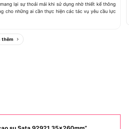
ang lại sự thoải mái khi sử dụng nhờ thiết kế thông
ng cho những ai cần thực hiện các tác vụ yêu cầu lực
hợ Tiêu Dùng, cam kết giao hàng nhanh chóng và hỗ
sẽ tìm hiểu sâu hơn về công dụng của búa cao su này
 thêm
o su Sata 92921
a Búa cao su Sata 92921
ết kế để thực hiện các công việc đòi hỏi sự tinh tế,
a chữa ô tô hoặc định hình vật liệu mềm mà không làm
úa cao su Sata 92921 35x260mm”