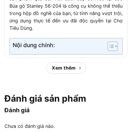
Búa gò Stanley 56-204 là công cụ không thể thiếu
trong hộp đồ nghề của bạn, từ tính năng vượt trội,
ứng dụng thực tế đến ưu đãi độc quyền tại Chợ
Tiêu Dùng.
Nội dung chính:
Búa gò Stanley 56-204 – Công cụ
Xem thêm
hoàn hảo cho tạo hình kim loại
Trước tiên, điều gì khiến
Búa gò Stanley 56-204
đầu phẳng cán gỗ 1.8kg trở thành lựa chọn hàng
đầu? Sản phẩm nổi bật với đầu búa thép rèn hợp
Đánh giá sản phẩm
kim cao cấp, trọng lượng 1.8kg, thiết kế lục giác
Đánh giá
với một mặt phẳng và một mặt tròn, đảm bảo lực
đập mạnh mẽ và chính xác. Cán gỗ hickory tự
nhiên dài 33cm, gia công nhẵn mịn, mang lại cảm
Chưa có đánh giá nào.