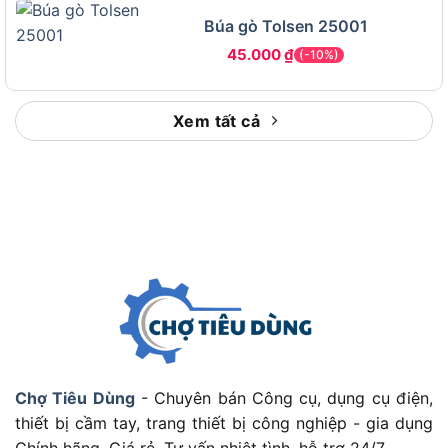
đánh giá cao nhờ chất liệu cao cấp và thiết kế
Búa gò Tolsen 25001
thông minh. Dưới đây là chi tiết về các đặc điểm
45.000
₫
và thông số kỹ thuật:
(-10%)
Những tính năng nổi bật của sản phẩm
Xem tất cả
Đầu búa thép rèn hợp kim cao cấp: Trọng
lượng 1.8kg (4lb), rèn từ thép carbon (HRC 50-
55), với một mặt phẳng và một mặt tròn, đảm
bảo độ cứng, chống mài mòn và chịu lực tốt.
Đầu búa sơn đen chống gỉ, giữ vẻ mới đẹp theo
thời gian.
Cán gỗ hickory tự nhiên: Chiều dài 33cm, làm
từ gỗ hickory cao cấp, nổi tiếng với độ bền và
khả năng hấp thụ rung chấn. Cán được gia
công nhẵn, chống trơn trượt, mang lại cảm giác
cầm vừa tay, thoải mái ngay cả khi làm việc lâu
Chợ Tiêu Dùng
- Chuyên bán Công cụ, dụng cụ điện,
dài.
thiết bị cầm tay, trang thiết bị công nghiệp - gia dụng