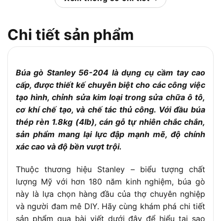
Khoảng 600g – 700g (tùy lô sản xuất)
lượng
Chất liệu đầu
Thép carbon tôi luyện, chống mài mòn
Chi tiết sản phẩm
búa
Gỗ cứng hoặc nhựa tổng hợp chịu lực (tùy
Chất liệu cán
phiên bản)
Búa gò Stanley 56-204 là dụng cụ cầm tay cao
Kiểu đầu búa
Một đầu tròn nhẵn – Một đầu phẳng
cấp, được thiết kế chuyên biệt cho các công việc
Mục đích sử
Gò thân xe, nắn tôn, làm đồng, sửa chữa
tạo hình, chỉnh sửa kim loại trong sửa chữa ô tô,
dụng
bề mặt kim loại
cơ khí chế tạo, và chế tác thủ công. Với đầu búa
Tiêu chuẩn
ANSI (Mỹ) – Độ cứng và cân bằng đạt
thép rèn 1.8kg (4lb), cán gỗ tự nhiên chắc chắn,
sản xuất
chuẩn công nghiệp
sản phẩm mang lại lực đập mạnh mẽ, độ chính
Cân bằng tốt, cầm chắc tay, chịu va đập
Ưu điểm
xác cao và độ bền vượt trội.
mạnh
Ứng dụng phổ
Gara ô tô, xưởng cơ khí, công nghiệp sửa
Thuộc thương hiệu Stanley – biểu tượng chất
biến
chữa máy móc
lượng Mỹ với hơn 180 năm kinh nghiệm, búa gò
này là lựa chọn hàng đầu của thợ chuyên nghiệp
và người đam mê DIY. Hãy cùng khám phá chi tiết
sản phẩm qua bài viết dưới đây để hiểu tại sao