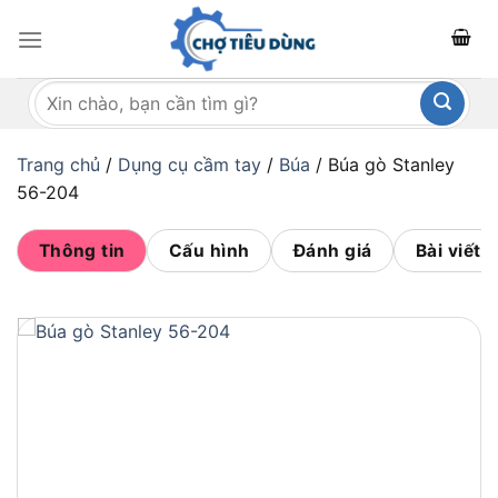
Bỏ
qua
nội
Tìm
dung
kiếm:
Trang chủ
/
Dụng cụ cầm tay
/
Búa
/
Búa gò Stanley
56-204
Thông tin
Cấu hình
Đánh giá
Bài viết