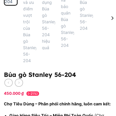
Búa gò Stanley 56-204
450.000
₫
(-21%)
Chợ Tiêu Dùng – Phân phối chính hãng, luôn cam kết:
Giao Hàng Siêu Tốc – Miễn Phí Toàn Quốc
(Chợ