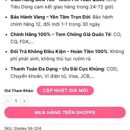
Tiêu Dùng cam kết giao hàng trong 24-72 giờ)
Bảo Hành Vàng – Yên Tâm Trọn Đời
: Bảo hành
chính hãng 12, đổi mới 1-1 trong 30 ngày
Chính Hãng 100% – Tem Chống Giả Quốc Tế
: CO,
CQ, FDA,…
Đổi Trả Không Điều Kiện – Hoàn Tiền 100%
: Không
phí phát sinh, không thủ tục rườm rà
Thanh Toán Đa Dạng – Ưu Đãi Cực Khủng
: COD,
Chuyển khoản, Ví điện tử, Visa, JCB,…
CẬP NHẬT GIÁ MỚI
Giá Tham Khảo:
Búa gò Stanley 56-204 số lượng
MUA HÀNG TRÊN SHOPPE
SKU:
Stanley 56-204