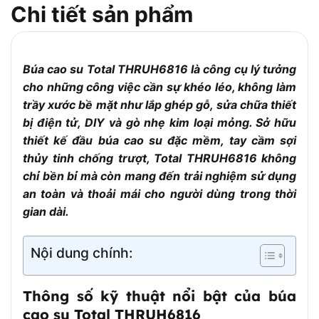
Thép bọc nhựa chống trượt
Chi tiết sản phẩm
búa
Màu sắc đầu
Đen hoặc trắng (tùy lô sản xuất)
búa
Búa cao su Total THRUH6816 là công cụ lý tưởng
Tay cầm
Có – Thiết kế công thái học (ergonomic)
chống trượt
cho những công việc cần sự khéo léo, không làm
trầy xước bề mặt như lắp ghép gỗ, sửa chữa thiết
Gõ gạch, lát nền, lắp ráp gỗ, đồ nội thất,
Ứng dụng
không để lại vết
bị điện tử, DIY và gò nhẹ kim loại mỏng. Sở hữu
thiết kế đầu búa cao su đặc mềm, tay cầm sợi
Đặc điểm nổi
Êm lực, không gây trầy xước bề mặt khi
bật
thao tác
thủy tinh chống trượt, Total THRUH6816 không
chỉ bền bỉ mà còn mang đến trải nghiệm sử dụng
an toàn và thoải mái cho người dùng trong thời
gian dài.
Nội dung chính:
Thông số kỹ thuật nổi bật của búa
cao su Total THRUH6816