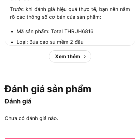
Trước khi đánh giá hiệu quả thực tế, bạn nên nắm
rõ các thông số cơ bản của sản phẩm:
Mã sản phẩm: Total THRUH6816
Loại: Búa cao su mềm 2 đầu
Chiều dài: ~330mm
Xem thêm
Trọng lượng đầu búa: ~450g
Chất liệu đầu búa: Cao su tổng hợp, độ đàn hồi
cao
Đánh giá sản phẩm
Cán búa: Sợi thủy tinh bọc cao su chống trượt
Đánh giá
Màu sắc: Đen – xanh đặc trưng Total
Ưu điểm nổi bật – Total THRUH6816
Chưa có đánh giá nào.
có gì đáng mua?