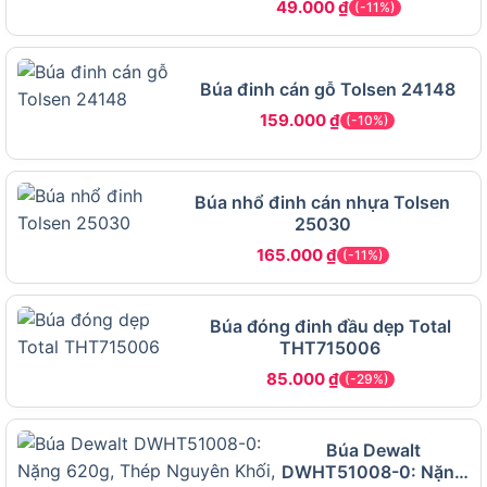
mà không gây biến dạng.
49.000
₫
(-11%)
Dự án DIY tại nhà – Làm mô hình, thủ công,
lắp ráp thiết bị
Búa đinh cán gỗ Tolsen 24148
Sản phẩm là lựa chọn yêu thích cho người làm DIY
159.000
₫
(-10%)
nhờ sự an toàn, nhẹ và chính xác khi cần cố định
tạm thời hoặc hoàn thiện chi tiết thủ công.
Búa nhổ đinh cán nhựa Tolsen
25030
Cơ khí nhẹ – Chỉnh gá, gõ thử, cố định chi tiết
mỏng
165.000
₫
(-11%)
Cũng được dùng trong các xưởng cơ khí nhẹ hoặc
phòng thí nghiệm cơ khí khi cần kiểm tra lắp ráp
Búa đóng đinh đầu dẹp Total
nhanh.
THT715006
85.000
₫
(-29%)
Hướng dẫn sử dụng đúng cách – Đảm
bảo hiệu quả và độ bền
Búa Dewalt
Để phát huy tối đa hiệu quả và kéo dài tuổi thọ
DWHT51008-0: Nặng
sản phẩm, hãy lưu ý các nguyên tắc sau: