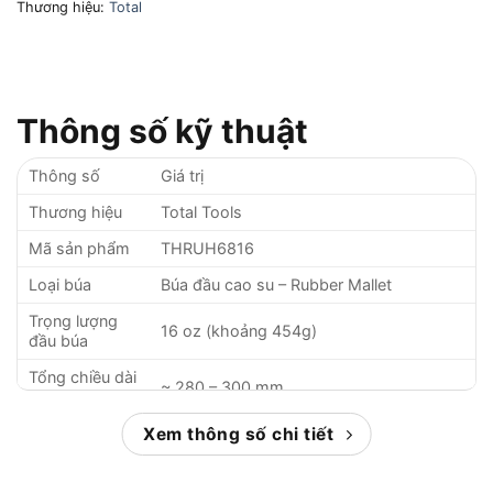
Thương hiệu:
Total
Thông số kỹ thuật
Thông số
Giá trị
Thương hiệu
Total Tools
Mã sản phẩm
THRUH6816
Loại búa
Búa đầu cao su – Rubber Mallet
Trọng lượng
16 oz (khoảng 454g)
đầu búa
Tổng chiều dài
~ 280 – 300 mm
búa
Chất liệu đầu
Xem thông số chi tiết
Cao su đúc nguyên khối, đàn hồi cao
búa
Chất liệu cán