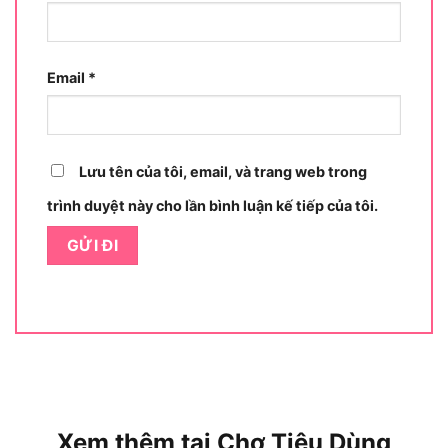
tốt
Khác với cán kim loại hoặc gỗ truyền thống, sợi
thủy tinh có độ bền cao, chịu lực tốt và khả năng
Email
*
giảm rung đáng kể. Lớp cao su bọc ngoài giúp tay
cầm êm ái, không bị đau khi sử dụng trong thời
gian dài.
Lưu tên của tôi, email, và trang web trong
Thiết kế cân đối – Dễ kiểm soát lực gõ
trình duyệt này cho lần bình luận kế tiếp của tôi.
Tỷ lệ giữa trọng lượng đầu và chiều dài cán tạo ra
sự cân bằng lý tưởng, giúp người dùng điều chỉnh
lực đập chính xác, tránh gây sai lệch vị trí khi lắp
ráp hoặc đóng nhẹ.
Ứng dụng thực tế – Búa cao su Total
THRUH6816 phù hợp cho công việc
nào?
Xem thêm tại Chợ Tiêu Dùng