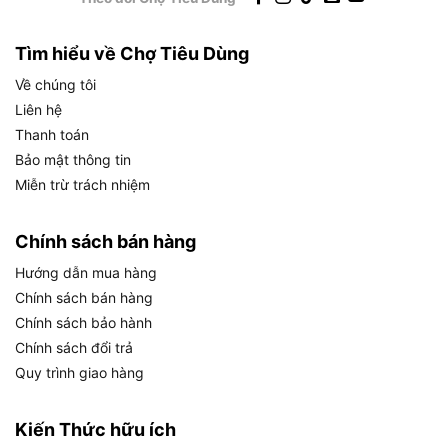
Tìm hiểu về Chợ Tiêu Dùng
Về chúng tôi
Liên hệ
Thanh toán
Bảo mật thông tin
Miễn trừ trách nhiệm
Chính sách bán hàng
Hướng dẫn mua hàng
Chính sách bán hàng
Mẹo bảo quản búa cao su Total THRUH6816 luôn như
mới
Chính sách bảo hành
Chính sách đổi trả
Quy trình giao hàng
Giữ cho công cụ luôn bền bỉ cũng là một phần
quan trọng trong thói quen làm việc chuyên
Kiến Thức hữu ích
nghiệp: