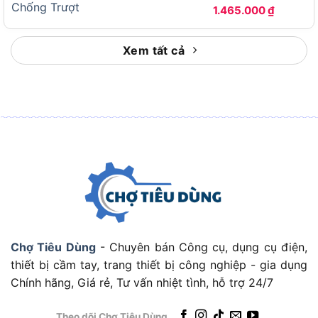
620g, Thép Nguyên
1.465.000
₫
Khối, Chống Trượt
Không sử dụng búa với lực mạnh vào vật quá
cứng như bê tông, đá
Xem tất cả
Luôn giữ đầu búa sạch sẽ, không để bụi dầu
bám dính gây trơn trượt
Sử dụng đúng ứng dụng – chỉ nên dùng cho các
công việc đóng nhẹ hoặc điều chỉnh chính xác
Bảo quản nơi khô ráo, không để ngoài trời hoặc
gần nguồn nhiệt
Mẹo bảo quản búa cao su Total
THRUH6816 luôn như mới
Chợ Tiêu Dùng
- Chuyên bán Công cụ, dụng cụ điện,
thiết bị cầm tay, trang thiết bị công nghiệp - gia dụng
Chính hãng, Giá rẻ, Tư vấn nhiệt tình, hỗ trợ 24/7
Theo dõi Chợ Tiêu Dùng