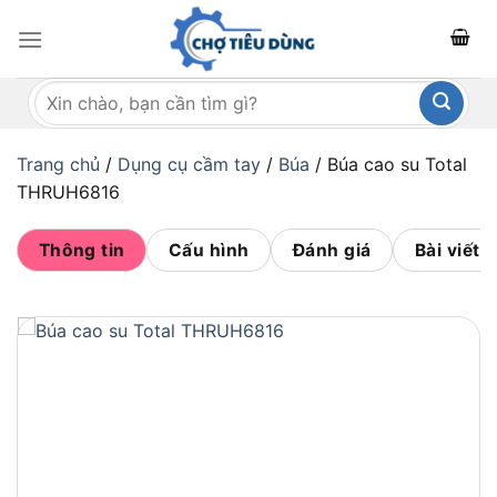
Bỏ
qua
nội
Tìm
dung
kiếm:
Trang chủ
/
Dụng cụ cầm tay
/
Búa
/
Búa cao su Total
THRUH6816
Thông tin
Cấu hình
Đánh giá
Bài viết