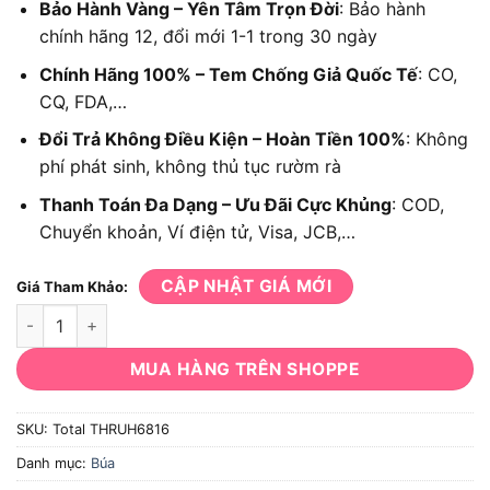
Bảo Hành Vàng – Yên Tâm Trọn Đời
: Bảo hành
chính hãng 12, đổi mới 1-1 trong 30 ngày
Chính Hãng 100% – Tem Chống Giả Quốc Tế
: CO,
CQ, FDA,…
Đổi Trả Không Điều Kiện – Hoàn Tiền 100%
: Không
phí phát sinh, không thủ tục rườm rà
Thanh Toán Đa Dạng – Ưu Đãi Cực Khủng
: COD,
Chuyển khoản, Ví điện tử, Visa, JCB,…
CẬP NHẬT GIÁ MỚI
Giá Tham Khảo:
Búa cao su Total THRUH6816 số lượng
MUA HÀNG TRÊN SHOPPE
SKU:
Total THRUH6816
Danh mục:
Búa