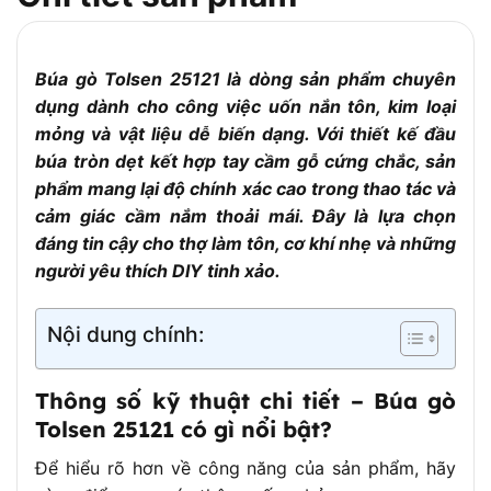
đầu búa
Thiết kế mặt
Một đầu tròn, một đầu dẹt – chuyên dùng
búa
cho gò kim loại
Búa gò Tolsen 25121 là dòng sản phẩm chuyên
Chuẩn kỹ
dụng dành cho công việc uốn nắn tôn, kim loại
Đạt tiêu chuẩn DIN
thuật
mỏng và vật liệu dễ biến dạng. Với thiết kế đầu
Đặc điểm nổi
Cán gỗ cầm chắc tay, đầu búa rèn chắc
búa tròn dẹt kết hợp tay cầm gỗ cứng chắc, sản
bật
chắn
phẩm mang lại độ chính xác cao trong thao tác và
Gò kim loại, sửa vỏ xe, tôn, thép mỏng, thi
cảm giác cầm nắm thoải mái. Đây là lựa chọn
Ứng dụng
công cơ khí chính xác
đáng tin cậy cho thợ làm tôn, cơ khí nhẹ và những
người yêu thích DIY tinh xảo.
Nội dung chính:
Thông số kỹ thuật chi tiết – Búa gò
Tolsen 25121 có gì nổi bật?
Để hiểu rõ hơn về công năng của sản phẩm, hãy