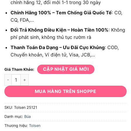
chính hãng 12, đổi mới 1-1 trong 30 ngày
Chính Hãng 100% – Tem Chống Giả Quốc Tế
: CO,
CQ, FDA,…
Đổi Trả Không Điều Kiện – Hoàn Tiền 100%
: Không
phí phát sinh, không thủ tục rườm rà
Thanh Toán Đa Dạng – Ưu Đãi Cực Khủng
: COD,
Chuyển khoản, Ví điện tử, Visa, JCB,…
CẬP NHẬT GIÁ MỚI
Giá Tham Khảo:
Búa gò Tolsen 25121 số lượng
MUA HÀNG TRÊN SHOPPE
SKU:
Tolsen 25121
Danh mục:
Búa
Thương hiệu:
Tolsen