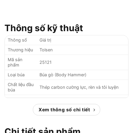
Thông số kỹ thuật
Thông số
Giá trị
Thương hiệu
Tolsen
Mã sản
25121
phẩm
Loại búa
Búa gò (Body Hammer)
Chất liệu đầu
Thép carbon cường lực, rèn và tôi luyện
búa
Chất liệu cán
Gỗ cứng đã qua xử lý chống cong vênh,
búa
chống mối mọt
Xem thông số chi tiết
Chiều dài
Khoảng 300 mm (30 cm)
tổng thể
Chi tiết sản phẩm
Trọng lượng
Khoảng 300 – 500g (tùy từng model cụ thể)