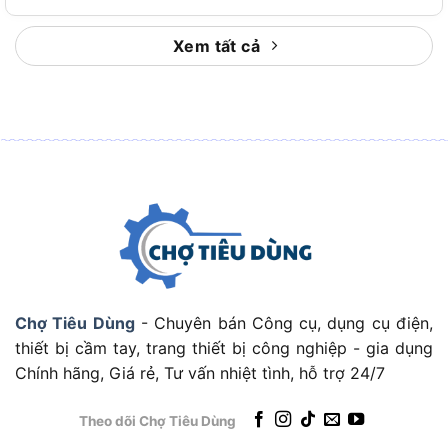
Xem tất cả
Hướng dẫn sử dụng búa gò Tolsen 25121 đúng cách
Để đảm bảo hiệu quả và an toàn, người dùng nên
Chợ Tiêu Dùng
- Chuyên bán Công cụ, dụng cụ điện,
chú ý:
thiết bị cầm tay, trang thiết bị công nghiệp - gia dụng
Chính hãng, Giá rẻ, Tư vấn nhiệt tình, hỗ trợ 24/7
Luôn kiểm tra đầu búa và cán trước khi sử
dụng.
Theo dõi Chợ Tiêu Dùng
Gõ nhẹ nhàng và đều tay khi gò nắn vật liệu