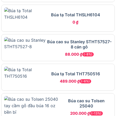
vết lõm, phục hồi dáng ban đầu của các bộ phận
thân xe, vỏ xe máy, ống xả…
Búa tạ Total THSLH6104
Người làm DIY – Sáng tạo đồ handmade, gò
0
₫
kim loại mềm
Những ai đam mê làm đồ kim khí mỹ nghệ, mô
hình hoặc đồ trang trí sẽ thấy búa này đặc biệt
Búa cao su Stanley STHT57527-
8 cán gỗ
tiện lợi để chỉnh hình vật liệu mà không làm hỏng
bề mặt.
88.000
₫
(-8%)
Hướng dẫn sử dụng búa gò Tolsen
25121 đúng cách
Búa tạ Total THT750516
489.000
₫
(-6%)
Búa cao su Tolsen
25040
200.000
₫
(-13%)