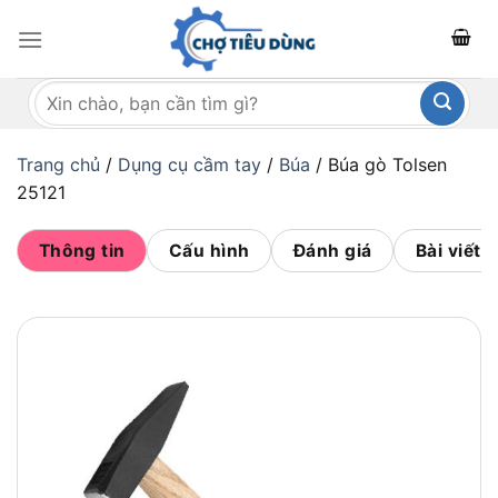
Bỏ
qua
nội
Tìm
dung
kiếm:
Trang chủ
/
Dụng cụ cầm tay
/
Búa
/
Búa gò Tolsen
25121
Thông tin
Cấu hình
Đánh giá
Bài viết