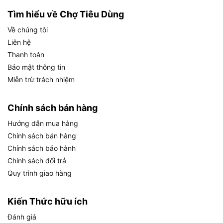
mỏng.
Tìm hiểu về Chợ Tiêu Dùng
Kết hợp với đe hoặc đệm gỗ để giữ phôi ổn
Về chúng tôi
định.
Liên hệ
Thanh toán
Không dùng để đập vật cứng, bê tông, gỗ lớn…
Bảo mật thông tin
làm hỏng đầu búa.
Miễn trừ trách nhiệm
Đeo kính bảo hộ khi làm việc lâu dài để tránh
bụi kim loại.
Chính sách bán hàng
Bảo quản búa gò Tolsen 25121 để
Hướng dẫn mua hàng
luôn như mới
Chính sách bán hàng
Chính sách bảo hành
Chỉ cần một vài thao tác đơn giản, người dùng có
Chính sách đổi trả
thể kéo dài tuổi thọ cho sản phẩm:
Quy trình giao hàng
Lau sạch đầu búa sau mỗi lần sử dụng
Kiến Thức hữu ích
Tránh để búa tiếp xúc với nước lâu ngày
Đánh giá