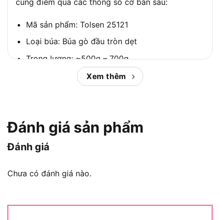
cùng điểm qua các thông số cơ bản sau:
Mã sản phẩm: Tolsen 25121
Loại búa: Búa gò đầu tròn dẹt
Trọng lượng: ~500g – 700g
Đầu búa: Thép rèn, xử lý nhiệt chống mài mòn
Xem thêm
Cán búa: Gỗ cứng sơn phủ chống trượt
Tổng chiều dài: Khoảng 300mm – 350mm
Đánh giá sản phẩm
Đường kính đầu tròn: ~30mm
Đường kính đầu dẹt: ~25mm
Đánh giá
Ưu điểm nổi bật của búa gò Tolsen
Chưa có đánh giá nào.
25121 – Thiết kế cho sự tinh xảo và
hiệu quả